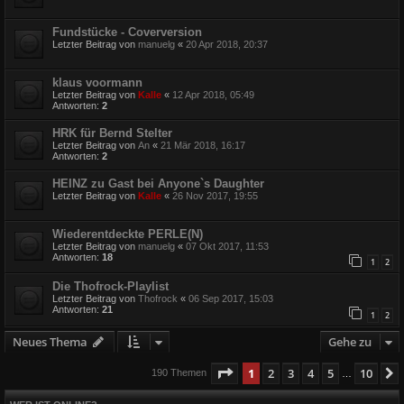
Fundstücke - Coverversion
Letzter Beitrag von
manuelg
«
20 Apr 2018, 20:37
klaus voormann
Letzter Beitrag von
Kalle
«
12 Apr 2018, 05:49
Antworten:
2
HRK für Bernd Stelter
Letzter Beitrag von
An
«
21 Mär 2018, 16:17
Antworten:
2
HEINZ zu Gast bei Anyone`s Daughter
Letzter Beitrag von
Kalle
«
26 Nov 2017, 19:55
Wiederentdeckte PERLE(N)
Letzter Beitrag von
manuelg
«
07 Okt 2017, 11:53
Antworten:
18
1
2
Die Thofrock-Playlist
Letzter Beitrag von
Thofrock
«
06 Sep 2017, 15:03
Antworten:
21
1
2
Neues Thema
Gehe zu
Seite
1
von
10
1
2
3
4
5
10
190 Themen
…