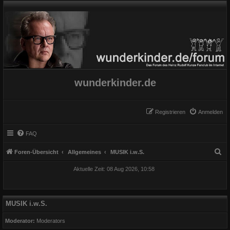
wunderkinder.de
Registrieren
Anmelden
FAQ
S
Foren-Übersicht
Allgemeines
MUSIK i.w.S.
u
Aktuelle Zeit: 08 Aug 2026, 10:58
c
h
e
MUSIK i.w.S.
Moderator:
Moderators