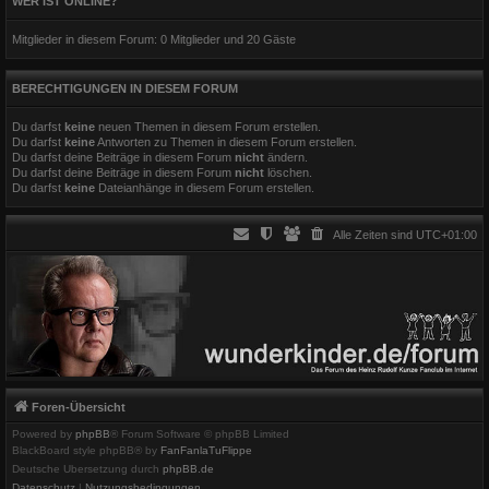
WER IST ONLINE?
Mitglieder in diesem Forum: 0 Mitglieder und 20 Gäste
BERECHTIGUNGEN IN DIESEM FORUM
Du darfst
keine
neuen Themen in diesem Forum erstellen.
Du darfst
keine
Antworten zu Themen in diesem Forum erstellen.
Du darfst deine Beiträge in diesem Forum
nicht
ändern.
Du darfst deine Beiträge in diesem Forum
nicht
löschen.
Du darfst
keine
Dateianhänge in diesem Forum erstellen.
Alle Zeiten sind
UTC+01:00
Foren-Übersicht
Powered by
phpBB
® Forum Software © phpBB Limited
BlackBoard style phpBB® by
FanFanlaTuFlippe
Deutsche Übersetzung durch
phpBB.de
Datenschutz
|
Nutzungsbedingungen