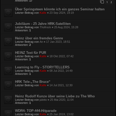
Antworten:
17
1
2
Über Springsteen könnte ich ein ganzes Seminar halten
Letzter Beitrag von
Kalle
«
23 Sep 2024, 19:19
Jubiläum - 25 Jahre HRK-Satelliten
Letzter Beitrag von
Thofrock
«
25 Aug 2024, 15:28
Antworten:
1
Heinz über ein fremdes Genre
Letzter Beitrag von
An
«
17 Jan 2023, 18:51
Antworten:
2
HEINZ Text für PUR
Letzter Beitrag von
Kalle
«
18 Okt 2022, 07:42
Antworten:
1
Learning to Fly - STORYTELLERS
Letzter Beitrag von
Kalle
«
08 Jul 2022, 14:49
Antworten:
1
HRK Tele-„The Bruce“
Letzter Beitrag von
Kalle
«
14 Jul 2021, 12:30
Heinz Rudolf Kunze über seine Liebe zu The Who
Letzter Beitrag von
julotto
«
25 Mai 2020, 11:04
Antworten:
1
WDR4- TOP-444-Hitparade
Letzter Beitrag von
Kalle
«
25 Jan 2019, 13:02