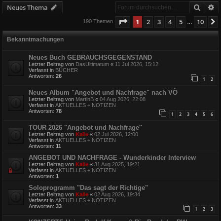
Suche
E
Neues Thema
Seite
1
von
10
1
2
3
4
5
10
190 Themen
…
Bekanntmachungen
Neues Buch GEBRAUCHSGEGENSTAND
Letzter Beitrag von
DasUltimatum
«
11 Jul 2026, 15:12
Verfasst in
BÜCHER
Antworten:
26
1
2
Neues Album "Angebot und Nachfrage" nach VÖ
Letzter Beitrag von
MartinB
«
04 Aug 2026, 22:08
Verfasst in
AKTUELLES + NOTIZEN
Antworten:
78
1
2
3
4
5
6
TOUR 2026 "Angebot und Nachfrage″
Letzter Beitrag von
Kalle
«
02 Jul 2026, 12:00
Verfasst in
AKTUELLES + NOTIZEN
Antworten:
11
ANGEBOT UND NACHFRAGE - Wunderkinder Interview
Letzter Beitrag von
Kalle
«
31 Aug 2025, 19:21
Verfasst in
AKTUELLES + NOTIZEN
Antworten:
1
Soloprogramm "Das sagt der Richtige"
Letzter Beitrag von
Kalle
«
02 Aug 2026, 19:34
Verfasst in
AKTUELLES + NOTIZEN
Antworten:
33
1
2
3