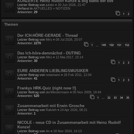
KONZERTE Heinz Rudolf Kunze & Big Band der BW
Letzter Beitrag von
julotto
«
30 Jun 2026, 21:47
Verfasst in
AKTUELLES + NOTIZEN
Antworten:
29
1
2
Themen
Der ICH-HÖRE-GERADE - Thread
Letzter Beitrag von
Miro
«
08 Jul 2026, 20:07
Antworten:
2270
1
149
150
151
152
…
Das Ich-höre-demnächst - OUTING
Letzter Beitrag von
Miro
«
12 Mai 2017, 15:14
Antworten:
30
1
2
3
EURE ANDEREN LIEBLINGSMUSIKER
Letzter Beitrag von
notamann
«
26 Feb 2011, 12:04
Antworten:
41
1
2
3
Frankys HRK-Quiz (right now !!)
Letzter Beitrag von
derWestermann
«
05 Nov 2009, 19:44
Antworten:
520
1
32
33
34
35
…
Zusammenarbeit mit Erwin Grosche
Letzter Beitrag von
Ralvieh
«
24 Apr 2026, 08:21
Antworten:
1
NICOLE - neue CD in Zusammenarbeit mit Heinz Rudolf
Kunze!
Letzter Beitrag von
An
«
18 Nov 2024, 14:13