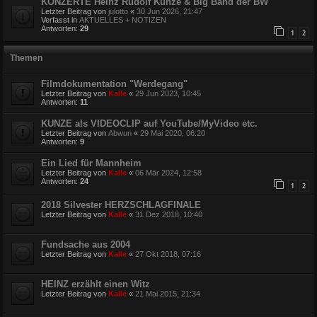
KONZERTE Heinz Rudolf Kunze & Big Band der BW
Letzter Beitrag von
julotto
«
30 Jun 2026, 21:47
Verfasst in
AKTUELLES + NOTIZEN
Antworten:
29
1
2
Themen
Filmdokumentation "Werdegang"
Letzter Beitrag von
Kalle
«
29 Jun 2023, 10:45
Antworten:
11
KUNZE als VIDEOCLIP auf YouTube/MyVideo etc.
Letzter Beitrag von
Abwun
«
29 Mai 2020, 06:20
Antworten:
9
Ein Lied für Mannheim
Letzter Beitrag von
Kalle
«
06 Mär 2024, 12:58
Antworten:
24
1
2
2018 Silvester HERZSCHLAGFINALE
Letzter Beitrag von
Kalle
«
31 Dez 2018, 10:40
Fundsache aus 2004
Letzter Beitrag von
Kalle
«
27 Okt 2018, 07:16
HEINZ erzählt einen Witz
Letzter Beitrag von
Kalle
«
21 Mai 2015, 21:34