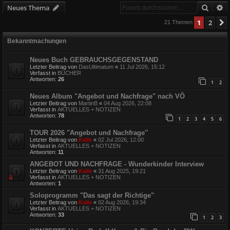
Suche
E
Neues Thema
1
2
21 Themen
Bekanntmachungen
Neues Buch GEBRAUCHSGEGENSTAND
Letzter Beitrag von
DasUltimatum
«
11 Jul 2026, 15:12
Verfasst in
BÜCHER
Antworten:
26
1
2
Neues Album "Angebot und Nachfrage" nach VÖ
Letzter Beitrag von
MartinB
«
04 Aug 2026, 22:08
Verfasst in
AKTUELLES + NOTIZEN
Antworten:
78
1
2
3
4
5
6
TOUR 2026 "Angebot und Nachfrage″
Letzter Beitrag von
Kalle
«
02 Jul 2026, 12:00
Verfasst in
AKTUELLES + NOTIZEN
Antworten:
11
ANGEBOT UND NACHFRAGE - Wunderkinder Interview
Letzter Beitrag von
Kalle
«
31 Aug 2025, 19:21
Verfasst in
AKTUELLES + NOTIZEN
Antworten:
1
Soloprogramm "Das sagt der Richtige"
Letzter Beitrag von
Kalle
«
02 Aug 2026, 19:34
Verfasst in
AKTUELLES + NOTIZEN
Antworten:
33
1
2
3