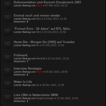
Dokumentation und Konzert Osnabrueck 1983
Letzter Beitrag von
Kalle
«
07 Mär 2015, 00:23
Einmal noch und immer wieder
Letzter Beitrag von
Miro
«
13 Nov 2013, 21:28
Antworten:
5
"Formel Eins - 30 Jahre" auf RTL Nitro
Letzter Beitrag von
Miro
«
20 Okt 2013, 21:56
Heute Die - Morgen Du (1992) auf Youtube
Letzter Beitrag von
An
«
07 Okt 2012, 17:02
Frühwerk
Letzter Beitrag von
MartinB
«
16 Jul 2012, 13:19
Antworten:
7
Interview Nostalgie
Letzter Beitrag von
Kalle
«
26 Dez 2011, 18:55
Antworten:
2
Water Is Life
Letzter Beitrag von
An
«
20 Nov 2011, 11:29
Lola 1984 in Nettersheim NRW
Letzter Beitrag von
EwigGestrieger
«
11 Okt 2011, 23:01
Antworten:
1