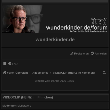
wunderkinder.de
Registrieren
Anmelden
FAQ
S
Foren-Übersicht
Allgemeines
VIDEOCLIP (HEINZ im Filmchen)
u
Aktuelle Zeit: 08 Aug 2026, 16:35
c
h
e
VIDEOCLIP (HEINZ im Filmchen)
Moderator:
Moderators