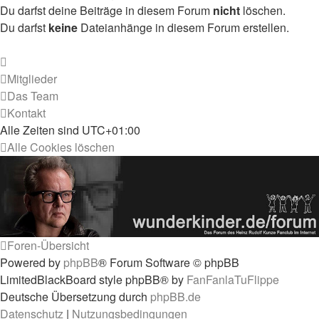
Du darfst deine Beiträge in diesem Forum
nicht
löschen.
Du darfst
keine
Dateianhänge in diesem Forum erstellen.
Mitglieder
Das Team
Kontakt
Alle Zeiten sind
UTC+01:00
Alle Cookies löschen
Foren-Übersicht
Powered by
phpBB
® Forum Software © phpBB
Limited
BlackBoard style phpBB® by
FanFanlaTuFlippe
Deutsche Übersetzung durch
phpBB.de
Datenschutz
|
Nutzungsbedingungen