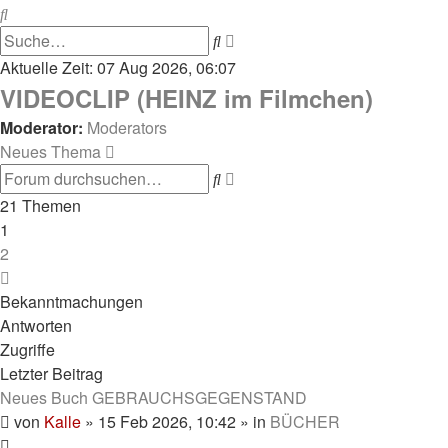
Suche
Erweiterte
Suche
Suche
Aktuelle Zeit: 07 Aug 2026, 06:07
VIDEOCLIP (HEINZ im Filmchen)
Moderator:
Moderators
Neues Thema
Erweiterte
Suche
Suche
21 Themen
1
2
Nächste
Bekanntmachungen
Antworten
Zugriffe
Letzter Beitrag
Neues Buch GEBRAUCHSGEGENSTAND
von
Kalle
»
15 Feb 2026, 10:42
» in
BÜCHER