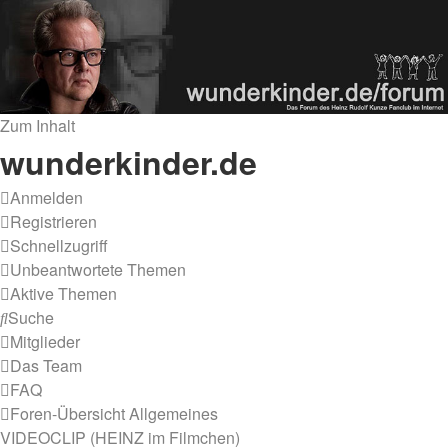
Zum Inhalt
wunderkinder.de
Anmelden
Registrieren
Schnellzugriff
Unbeantwortete Themen
Aktive Themen
Suche
Mitglieder
Das Team
FAQ
Foren-Übersicht
Allgemeines
VIDEOCLIP (HEINZ im Filmchen)