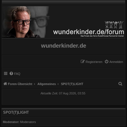
wunderkinder.de
Registrieren
Anmelden
FAQ
S
Foren-Übersicht
Allgemeines
SPOT(T)LIGHT
u
Aktuelle Zeit: 07 Aug 2026, 03:55
c
h
e
SPOT(T)LIGHT
Moderator:
Moderators