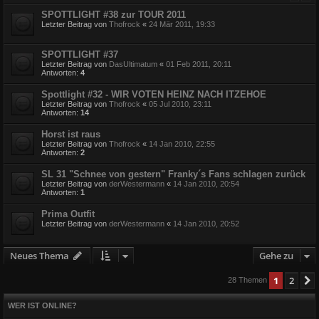
SPOTTLIGHT #38 zur TOUR 2011
Letzter Beitrag von
Thofrock
«
24 Mär 2011, 19:33
SPOTTLIGHT #37
Letzter Beitrag von
DasUltimatum
«
01 Feb 2011, 20:11
Antworten:
4
Spottlight #32 - WIR VOTEN HEINZ NACH ITZEHOE
Letzter Beitrag von
Thofrock
«
05 Jul 2010, 23:11
Antworten:
14
Horst ist raus
Letzter Beitrag von
Thofrock
«
14 Jan 2010, 22:55
Antworten:
2
SL 31 "Schnee von gestern" Franky´s Fans schlagen zurück
Letzter Beitrag von
derWestermann
«
14 Jan 2010, 20:54
Antworten:
1
Prima Outfit
Letzter Beitrag von
derWestermann
«
14 Jan 2010, 20:52
Neues Thema
Gehe zu
1
2
28 Themen
WER IST ONLINE?