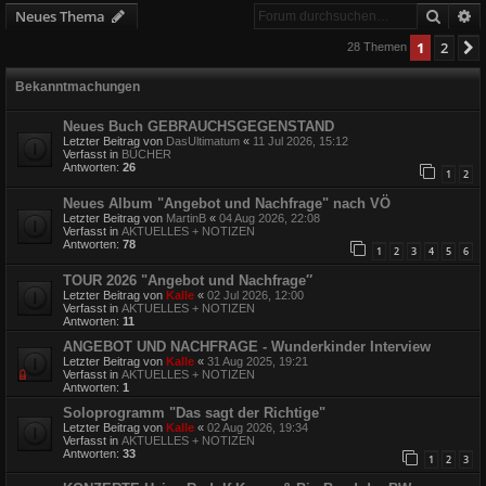
Suche
E
Neues Thema
1
2
28 Themen
Bekanntmachungen
Neues Buch GEBRAUCHSGEGENSTAND
Letzter Beitrag von
DasUltimatum
«
11 Jul 2026, 15:12
Verfasst in
BÜCHER
Antworten:
26
1
2
Neues Album "Angebot und Nachfrage" nach VÖ
Letzter Beitrag von
MartinB
«
04 Aug 2026, 22:08
Verfasst in
AKTUELLES + NOTIZEN
Antworten:
78
1
2
3
4
5
6
TOUR 2026 "Angebot und Nachfrage″
Letzter Beitrag von
Kalle
«
02 Jul 2026, 12:00
Verfasst in
AKTUELLES + NOTIZEN
Antworten:
11
ANGEBOT UND NACHFRAGE - Wunderkinder Interview
Letzter Beitrag von
Kalle
«
31 Aug 2025, 19:21
Verfasst in
AKTUELLES + NOTIZEN
Antworten:
1
Soloprogramm "Das sagt der Richtige"
Letzter Beitrag von
Kalle
«
02 Aug 2026, 19:34
Verfasst in
AKTUELLES + NOTIZEN
Antworten:
33
1
2
3