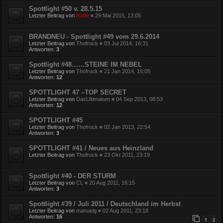
Spottlight #50 v. 28.5.15
Letzter Beitrag von
Kalle
«
29 Mai 2015, 13:05
BRANDNEU - Spottlight #49 vom 29.6.2014
Letzter Beitrag von
Thofrock
«
03 Jul 2014, 16:31
Antworten:
3
Spottlight #48……STEINE IM NEBEL
Letzter Beitrag von
Thofrock
«
21 Jan 2014, 15:05
Antworten:
12
SPOTTLIGHT 47 –TOP SECRET
Letzter Beitrag von
DasUltimatum
«
04 Sep 2013, 08:53
Antworten:
12
SPOTTLIGHT #45
Letzter Beitrag von
Thofrock
«
02 Jan 2013, 22:54
Antworten:
3
SPOTTLIGHT #41 / Neues aus Heinzland
Letzter Beitrag von
Thofrock
«
23 Okt 2011, 23:19
Spottlight #40 - DER STURM
Letzter Beitrag von
CL
«
20 Aug 2011, 16:15
Antworten:
3
Spottlight #39 / Juli 2011 / Deutschland im Herbst
Letzter Beitrag von
manuelg
«
02 Aug 2011, 23:18
Antworten:
16
1
2