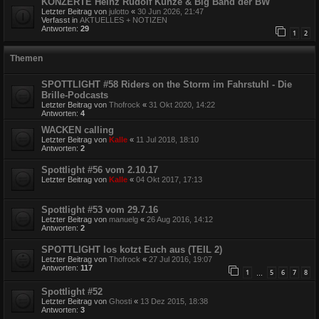
KONZERTE Heinz Rudolf Kunze & Big Band der BW
Letzter Beitrag von
julotto
«
30 Jun 2026, 21:47
Verfasst in
AKTUELLES + NOTIZEN
Antworten:
29
1
2
Themen
SPOTTLIGHT #58 Riders on the Storm im Fahrstuhl - Die
Brille-Podcasts
Letzter Beitrag von
Thofrock
«
31 Okt 2020, 14:22
Antworten:
4
WACKEN calling
Letzter Beitrag von
Kalle
«
11 Jul 2018, 18:10
Antworten:
2
Spottlight #56 vom 2.10.17
Letzter Beitrag von
Kalle
«
04 Okt 2017, 17:13
Spottlight #53 vom 29.7.16
Letzter Beitrag von
manuelg
«
26 Aug 2016, 14:12
Antworten:
2
SPOTTLIGHT los kotzt Euch aus (TEIL 2)
Letzter Beitrag von
Thofrock
«
27 Jul 2016, 19:07
Antworten:
117
1
5
6
7
8
…
Spottlight #52
Letzter Beitrag von
Ghosti
«
13 Dez 2015, 18:38
Antworten:
3