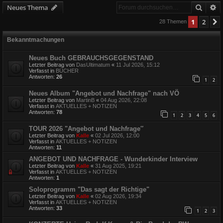
Suche
E
Neues Thema
1
2
28 Themen
Bekanntmachungen
Neues Buch GEBRAUCHSGEGENSTAND
Letzter Beitrag von
DasUltimatum
«
11 Jul 2026, 15:12
Verfasst in
BÜCHER
Antworten:
26
1
2
Neues Album "Angebot und Nachfrage" nach VÖ
Letzter Beitrag von
MartinB
«
04 Aug 2026, 22:08
Verfasst in
AKTUELLES + NOTIZEN
Antworten:
78
1
2
3
4
5
6
TOUR 2026 "Angebot und Nachfrage″
Letzter Beitrag von
Kalle
«
02 Jul 2026, 12:00
Verfasst in
AKTUELLES + NOTIZEN
Antworten:
11
ANGEBOT UND NACHFRAGE - Wunderkinder Interview
Letzter Beitrag von
Kalle
«
31 Aug 2025, 19:21
Verfasst in
AKTUELLES + NOTIZEN
Antworten:
1
Soloprogramm "Das sagt der Richtige"
Letzter Beitrag von
Kalle
«
02 Aug 2026, 19:34
Verfasst in
AKTUELLES + NOTIZEN
Antworten:
33
1
2
3