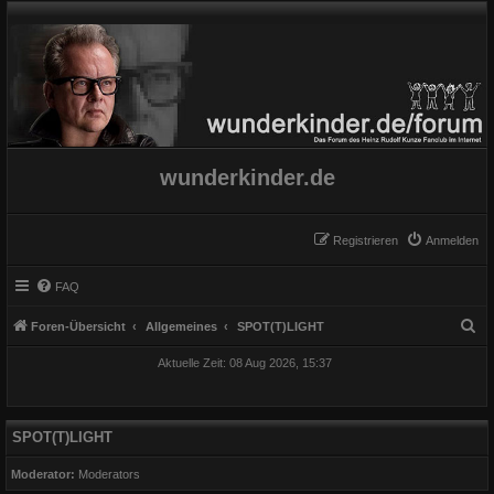
wunderkinder.de
Registrieren
Anmelden
FAQ
S
Foren-Übersicht
Allgemeines
SPOT(T)LIGHT
u
Aktuelle Zeit: 08 Aug 2026, 15:37
c
h
e
SPOT(T)LIGHT
Moderator:
Moderators