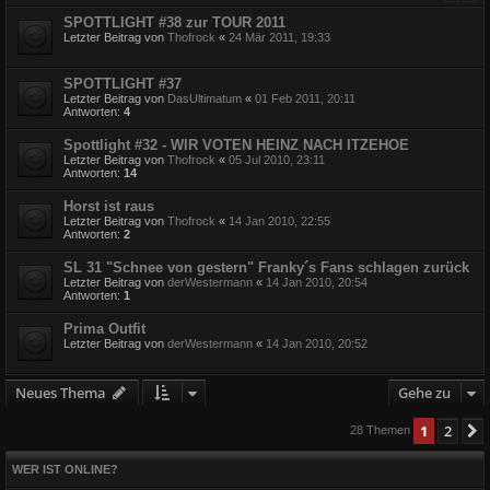
SPOTTLIGHT #38 zur TOUR 2011
Letzter Beitrag von
Thofrock
«
24 Mär 2011, 19:33
SPOTTLIGHT #37
Letzter Beitrag von
DasUltimatum
«
01 Feb 2011, 20:11
Antworten:
4
Spottlight #32 - WIR VOTEN HEINZ NACH ITZEHOE
Letzter Beitrag von
Thofrock
«
05 Jul 2010, 23:11
Antworten:
14
Horst ist raus
Letzter Beitrag von
Thofrock
«
14 Jan 2010, 22:55
Antworten:
2
SL 31 "Schnee von gestern" Franky´s Fans schlagen zurück
Letzter Beitrag von
derWestermann
«
14 Jan 2010, 20:54
Antworten:
1
Prima Outfit
Letzter Beitrag von
derWestermann
«
14 Jan 2010, 20:52
Neues Thema
Gehe zu
1
2
28 Themen
WER IST ONLINE?