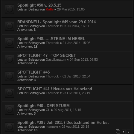
Spottlight #50 v. 28.5.15
Letzter Beitrag von
Kalle
«
29 Mai 2015, 13:05
BRANDNEU - Spottlight #49 vom 29.6.2014
Letzter Beitrag von
Thofrock
«
03 Jul 2014, 16:31
Antworten:
3
Spottlight #48……STEINE IM NEBEL
Letzter Beitrag von
Thofrock
«
21 Jan 2014, 15:05
Antworten:
12
SPOTTLIGHT 47 –TOP SECRET
Letzter Beitrag von
DasUltimatum
«
04 Sep 2013, 08:53
Antworten:
12
SPOTTLIGHT #45
Letzter Beitrag von
Thofrock
«
02 Jan 2013, 22:54
Antworten:
3
SPOTTLIGHT #41 / Neues aus Heinzland
Letzter Beitrag von
Thofrock
«
23 Okt 2011, 23:19
Spottlight #40 - DER STURM
Letzter Beitrag von
CL
«
20 Aug 2011, 16:15
Antworten:
3
Spottlight #39 / Juli 2011 / Deutschland im Herbst
Letzter Beitrag von
manuelg
«
02 Aug 2011, 23:18
Antworten:
16
1
2