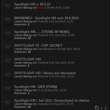
Spottlight #50 v. 28.5.15
Letzter Beitrag von
Kalle
«
29 Mai 2015, 13:05
BRANDNEU - Spottlight #49 vom 29.6.2014
Letzter Beitrag von
Thofrock
«
03 Jul 2014, 16:31
Antworten:
3
Spottlight #48……STEINE IM NEBEL
Letzter Beitrag von
Thofrock
«
21 Jan 2014, 15:05
Antworten:
12
SPOTTLIGHT 47 –TOP SECRET
Letzter Beitrag von
DasUltimatum
«
04 Sep 2013, 08:53
Antworten:
12
SPOTTLIGHT #45
Letzter Beitrag von
Thofrock
«
02 Jan 2013, 22:54
Antworten:
3
SPOTTLIGHT #41 / Neues aus Heinzland
Letzter Beitrag von
Thofrock
«
23 Okt 2011, 23:19
Spottlight #40 - DER STURM
Letzter Beitrag von
CL
«
20 Aug 2011, 16:15
Antworten:
3
Spottlight #39 / Juli 2011 / Deutschland im Herbst
Letzter Beitrag von
manuelg
«
02 Aug 2011, 23:18
Antworten:
16
1
2