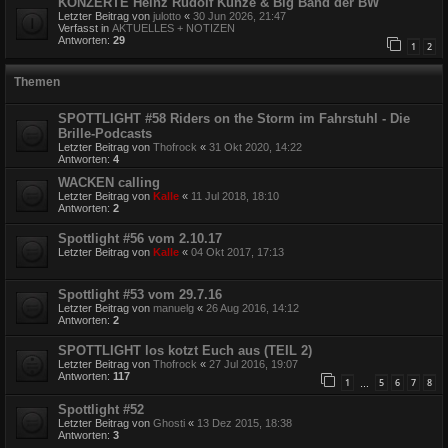
KONZERTE Heinz Rudolf Kunze & Big Band der BW
Letzter Beitrag von
julotto
«
30 Jun 2026, 21:47
Verfasst in
AKTUELLES + NOTIZEN
Antworten:
29
1
2
Themen
SPOTTLIGHT #58 Riders on the Storm im Fahrstuhl - Die
Brille-Podcasts
Letzter Beitrag von
Thofrock
«
31 Okt 2020, 14:22
Antworten:
4
WACKEN calling
Letzter Beitrag von
Kalle
«
11 Jul 2018, 18:10
Antworten:
2
Spottlight #56 vom 2.10.17
Letzter Beitrag von
Kalle
«
04 Okt 2017, 17:13
Spottlight #53 vom 29.7.16
Letzter Beitrag von
manuelg
«
26 Aug 2016, 14:12
Antworten:
2
SPOTTLIGHT los kotzt Euch aus (TEIL 2)
Letzter Beitrag von
Thofrock
«
27 Jul 2016, 19:07
Antworten:
117
1
5
6
7
8
…
Spottlight #52
Letzter Beitrag von
Ghosti
«
13 Dez 2015, 18:38
Antworten:
3