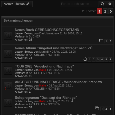
Suche
E
Neues Thema
1
2
28 Themen
Bekanntmachungen
Neues Buch GEBRAUCHSGEGENSTAND
Letzter Beitrag von
DasUltimatum
«
11 Jul 2026, 15:12
Verfasst in
BÜCHER
Antworten:
26
1
2
Neues Album "Angebot und Nachfrage" nach VÖ
Letzter Beitrag von
MartinB
«
04 Aug 2026, 22:08
Verfasst in
AKTUELLES + NOTIZEN
Antworten:
78
1
2
3
4
5
6
TOUR 2026 "Angebot und Nachfrage″
Letzter Beitrag von
Kalle
«
02 Jul 2026, 12:00
Verfasst in
AKTUELLES + NOTIZEN
Antworten:
11
ANGEBOT UND NACHFRAGE - Wunderkinder Interview
Letzter Beitrag von
Kalle
«
31 Aug 2025, 19:21
Verfasst in
AKTUELLES + NOTIZEN
Antworten:
1
Soloprogramm "Das sagt der Richtige"
Letzter Beitrag von
Kalle
«
02 Aug 2026, 19:34
Verfasst in
AKTUELLES + NOTIZEN
Antworten:
33
1
2
3