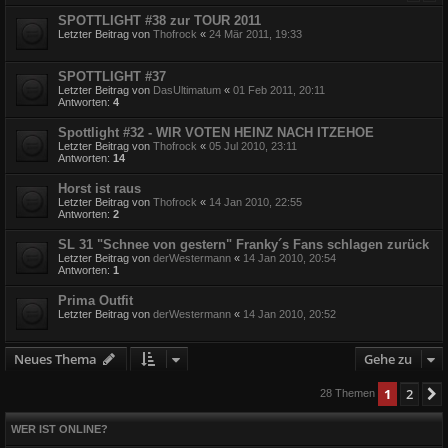
SPOTTLIGHT #38 zur TOUR 2011
Letzter Beitrag von
Thofrock
«
24 Mär 2011, 19:33
SPOTTLIGHT #37
Letzter Beitrag von
DasUltimatum
«
01 Feb 2011, 20:11
Antworten:
4
Spottlight #32 - WIR VOTEN HEINZ NACH ITZEHOE
Letzter Beitrag von
Thofrock
«
05 Jul 2010, 23:11
Antworten:
14
Horst ist raus
Letzter Beitrag von
Thofrock
«
14 Jan 2010, 22:55
Antworten:
2
SL 31 "Schnee von gestern" Franky´s Fans schlagen zurück
Letzter Beitrag von
derWestermann
«
14 Jan 2010, 20:54
Antworten:
1
Prima Outfit
Letzter Beitrag von
derWestermann
«
14 Jan 2010, 20:52
Neues Thema
Gehe zu
1
2
28 Themen
WER IST ONLINE?