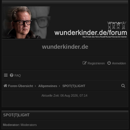
wunderkinder.de
Registrieren
Anmelden
FAQ
S
Foren-Übersicht
Allgemeines
SPOT(T)LIGHT
u
Aktuelle Zeit: 06 Aug 2026, 07:14
c
h
e
SPOT(T)LIGHT
Moderator:
Moderators