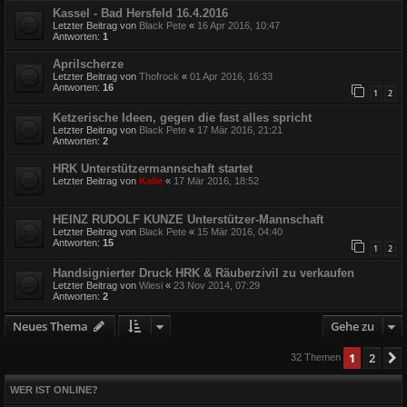
Kassel - Bad Hersfeld 16.4.2016
Letzter Beitrag von
Black Pete
«
16 Apr 2016, 10:47
Antworten:
1
Aprilscherze
Letzter Beitrag von
Thofrock
«
01 Apr 2016, 16:33
Antworten:
16
1
2
Ketzerische Ideen, gegen die fast alles spricht
Letzter Beitrag von
Black Pete
«
17 Mär 2016, 21:21
Antworten:
2
HRK Unterstützermannschaft startet
Letzter Beitrag von
Kalle
«
17 Mär 2016, 18:52
HEINZ RUDOLF KUNZE Unterstützer-Mannschaft
Letzter Beitrag von
Black Pete
«
15 Mär 2016, 04:40
Antworten:
15
1
2
Handsignierter Druck HRK & Räuberzivil zu verkaufen
Letzter Beitrag von
Wiesi
«
23 Nov 2014, 07:29
Antworten:
2
Neues Thema
Gehe zu
1
2
32 Themen
WER IST ONLINE?