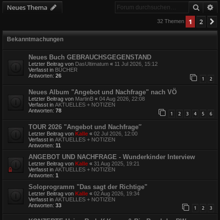
Suche
E
Neues Thema
1
2
32 Themen
Bekanntmachungen
Neues Buch GEBRAUCHSGEGENSTAND
Letzter Beitrag von
DasUltimatum
«
11 Jul 2026, 15:12
Verfasst in
BÜCHER
Antworten:
26
1
2
Neues Album "Angebot und Nachfrage" nach VÖ
Letzter Beitrag von
MartinB
«
04 Aug 2026, 22:08
Verfasst in
AKTUELLES + NOTIZEN
Antworten:
78
1
2
3
4
5
6
TOUR 2026 "Angebot und Nachfrage″
Letzter Beitrag von
Kalle
«
02 Jul 2026, 12:00
Verfasst in
AKTUELLES + NOTIZEN
Antworten:
11
ANGEBOT UND NACHFRAGE - Wunderkinder Interview
Letzter Beitrag von
Kalle
«
31 Aug 2025, 19:21
Verfasst in
AKTUELLES + NOTIZEN
Antworten:
1
Soloprogramm "Das sagt der Richtige"
Letzter Beitrag von
Kalle
«
02 Aug 2026, 19:34
Verfasst in
AKTUELLES + NOTIZEN
Antworten:
33
1
2
3