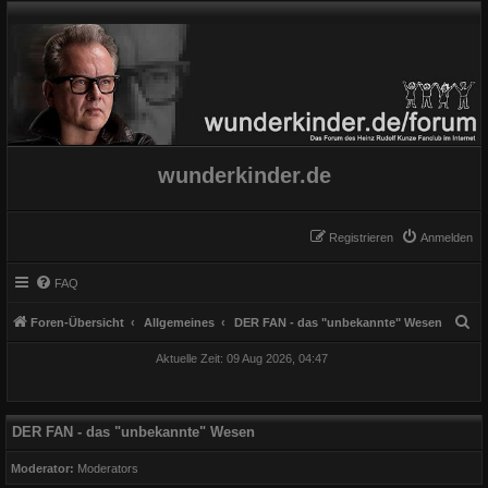
wunderkinder.de
Registrieren
Anmelden
FAQ
S
Foren-Übersicht
Allgemeines
DER FAN - das "unbekannte" Wesen
u
Aktuelle Zeit: 09 Aug 2026, 04:47
c
h
e
DER FAN - das "unbekannte" Wesen
Moderator:
Moderators