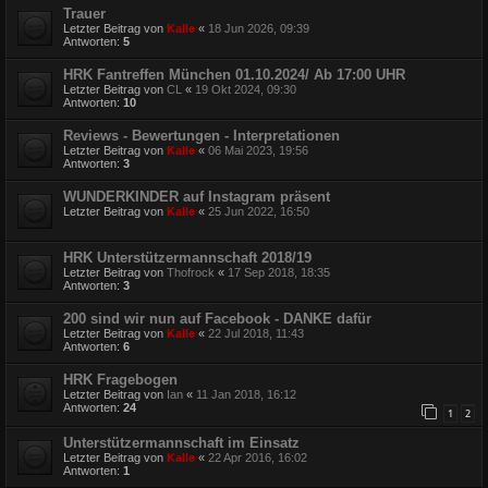
Trauer
Letzter Beitrag von
Kalle
«
18 Jun 2026, 09:39
Antworten:
5
HRK Fantreffen München 01.10.2024/ Ab 17:00 UHR
Letzter Beitrag von
CL
«
19 Okt 2024, 09:30
Antworten:
10
Reviews - Bewertungen - Interpretationen
Letzter Beitrag von
Kalle
«
06 Mai 2023, 19:56
Antworten:
3
WUNDERKINDER auf Instagram präsent
Letzter Beitrag von
Kalle
«
25 Jun 2022, 16:50
HRK Unterstützermannschaft 2018/19
Letzter Beitrag von
Thofrock
«
17 Sep 2018, 18:35
Antworten:
3
200 sind wir nun auf Facebook - DANKE dafür
Letzter Beitrag von
Kalle
«
22 Jul 2018, 11:43
Antworten:
6
HRK Fragebogen
Letzter Beitrag von
Ian
«
11 Jan 2018, 16:12
Antworten:
24
1
2
Unterstützermannschaft im Einsatz
Letzter Beitrag von
Kalle
«
22 Apr 2016, 16:02
Antworten:
1