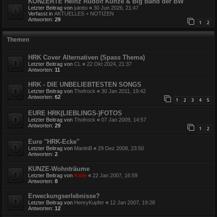
KONZERTE Heinz Rudolf Kunze & Big Band der BW
Letzter Beitrag von
julotto
«
30 Jun 2026, 21:47
Verfasst in
AKTUELLES + NOTIZEN
Antworten:
29
1
2
Themen
HRK Cover Alternativen (Spass Thema)
Letzter Beitrag von
CL
«
22 Okt 2024, 21:37
Antworten:
11
HRK - DIE UNBELIEBTESTEN SONGS
Letzter Beitrag von
Thofrock
«
30 Jan 2011, 19:42
Antworten:
62
1
2
3
4
5
EURE HRK(LIEBLINGS-)FOTOS
Letzter Beitrag von
Thofrock
«
07 Jan 2009, 14:57
Antworten:
29
1
2
Eure "HRK-Ecke"
Letzter Beitrag von
MartinB
«
29 Dez 2008, 23:50
Antworten:
2
KUNZE-Wohnträume
Letzter Beitrag von
Kalle
«
22 Jan 2007, 16:59
Antworten:
8
Erweckungserlebnisse?
Letzter Beitrag von
HenryKupfer
«
12 Jan 2007, 19:28
Antworten:
12