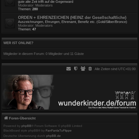
gute alte Zeit trifft auf die Gegenward
Moderator:
Moderators
Themen:
280
ORDEN + EHRENZEICHEN (HEINZ der Gesellschaftliche)
Auszeichnungen, Ehrungen, Ehrenamt, Benefiz etc. (Gold/Silber/Bronce)
Moderator:
Moderators
Themen:
47
WER IST ONLINE?
Mitglieder in diesem Forum: 0 Mitglieder und 11 Gäste
Alle Zeiten sind
UTC+01:00
Foren-Übersicht
Powered by
phpBB
® Forum Software © phpBB Limited
BlackBoard style phpBB® by
FanFanlaTuFlippe
Deutsche Übersetzung durch
phpBB.de