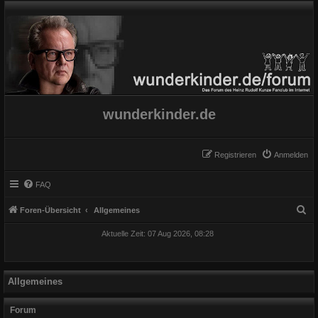
wunderkinder.de
Registrieren
Anmelden
FAQ
S
Foren-Übersicht
Allgemeines
u
Aktuelle Zeit: 07 Aug 2026, 08:28
c
h
e
Allgemeines
Forum