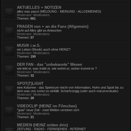
AKTUELLES + NOTIZEN
alles was passt (MELDUNG - MEINUNG - ALLGEMEINES)
Moderator:
Moderators
Themen:
661
FRAGEN von + an die Fans (Allgemein)
nicht auf Alles gibt es Antworten
Moderator:
Moderators
Themen:
57
MUSIK i.w.S.
ein Leben (Musik) auch ohne HEINZ?
Moderator:
Moderators
Themen:
190
DER FAN - das "unbekannte" Wesen
wie lebt er, was treibt er, wie wohnt er, woher kommt er ?
Moderator:
Moderators
Themen:
32
SPOT(T)LIGHT
eine Kolumne - das Spektrum reicht von Information, Hohn und Spott bis zu
dem was uns sonst so einfällt. Scharfzüngig (oder auch mal provokativ)
Moderator:
Moderators
Themen:
28
VIDEOCLIP (HEINZ im Filmchen)
"gute" neue Zeit - zwei Welten vereinen sich
Moderator:
Moderators
Themen:
21
MEDIEN (HEINZ mitten drin)
ZEITUNG - RADIO - FERNSEHEN - INTERNET