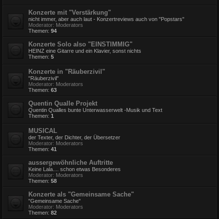
Konzerte mit "Verstärkung"
nicht immer, aber auch laut - Konzertreviews auch von "Popstars"
Moderator:
Moderators
Themen:
94
Konzerte Solo also "EINSTIMMIG"
HEINZ eine Gitarre und ein Klavier, sonst nichts
Themen:
5
Konzerte in "Räuberzivil"
"Räuberzivil"
Moderator:
Moderators
Themen:
63
Quentin Qualle Projekt
Quentin Qualles bunte Unterwasserwelt -Musik und Text
Themen:
1
MUSICAL
der Texter, der Dichter, der Übersetzer
Moderator:
Moderators
Themen:
41
aussergewöhnliche Auftritte
Keine Lala.... schon etwas Besonderes
Moderator:
Moderators
Themen:
58
Konzerte als "Gemeinsame Sache"
"Gemeinsame Sache"
Moderator:
Moderators
Themen:
82