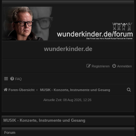
wunderkinder.de
Registrieren
Anmelden
FAQ
S
Foren-Übersicht
MUSIK - Konzerte, Instrumente und Gesang
u
Aktuelle Zeit: 08 Aug 2026, 12:26
c
h
e
MUSIK - Konzerte, Instrumente und Gesang
Forum