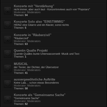
Konzerte mit "Verstärkung"
nicht immer, aber auch laut - Konzertreviews auch von "Popstars"
Moderator:
Moderators
Themen:
94
Konzerte Solo also "EINSTIMMIG"
HEINZ eine Gitarre und ein Klavier, sonst nichts
Themen:
5
Konzerte in "Räuberzivil"
"Räuberzivil"
Moderator:
Moderators
Themen:
63
Quentin Qualle Projekt
Quentin Qualles bunte Unterwasserwelt -Musik und Text
Themen:
1
MUSICAL
der Texter, der Dichter, der Übersetzer
Moderator:
Moderators
Themen:
41
aussergewöhnliche Auftritte
Keine Lala.... schon etwas Besonderes
Moderator:
Moderators
Themen:
58
Konzerte als "Gemeinsame Sache"
"Gemeinsame Sache"
Moderator:
Moderators
Themen:
82