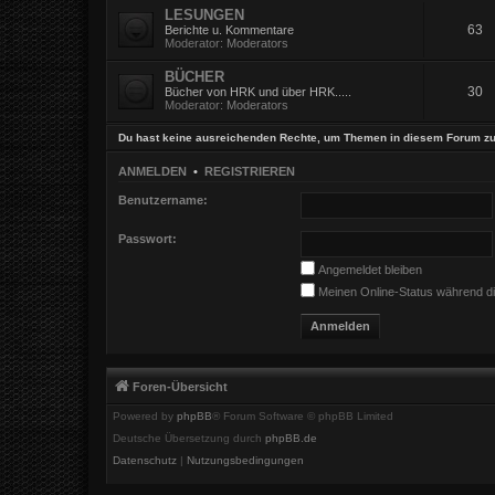
LESUNGEN
63
Berichte u. Kommentare
Moderator:
Moderators
BÜCHER
30
Bücher von HRK und über HRK.....
Moderator:
Moderators
Du hast keine ausreichenden Rechte, um Themen in diesem Forum zu
ANMELDEN
•
REGISTRIEREN
Benutzername:
Passwort:
Angemeldet bleiben
Meinen Online-Status während di
Foren-Übersicht
Powered by
phpBB
® Forum Software © phpBB Limited
Deutsche Übersetzung durch
phpBB.de
Datenschutz
|
Nutzungsbedingungen