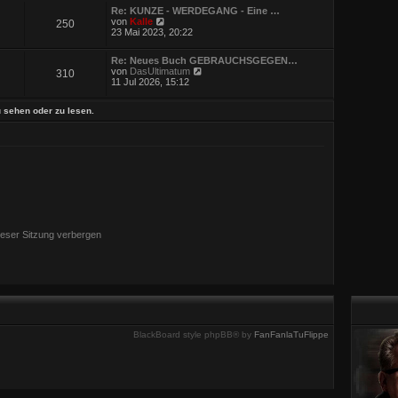
Re: KUNZE - WERDEGANG - Eine …
N
von
Kalle
250
e
23 Mai 2023, 20:22
u
e
Re: Neues Buch GEBRAUCHSGEGEN…
s
N
von
DasUltimatum
310
t
e
11 Jul 2026, 15:12
e
u
r
e
B
 sehen oder zu lesen.
s
e
t
i
e
t
r
r
B
a
e
g
i
t
r
a
g
eser Sitzung verbergen
BlackBoard style phpBB® by
FanFanlaTuFlippe