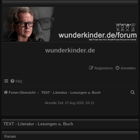
wunderkinder.de
Registrieren
Anmelden
FAQ
S
Foren-Übersicht
TEXT - Literatur - Lesungen u. Buch
u
Aktuelle Zeit: 07 Aug 2026, 04:13
c
h
e
TEXT - Literatur - Lesungen u. Buch
Forum