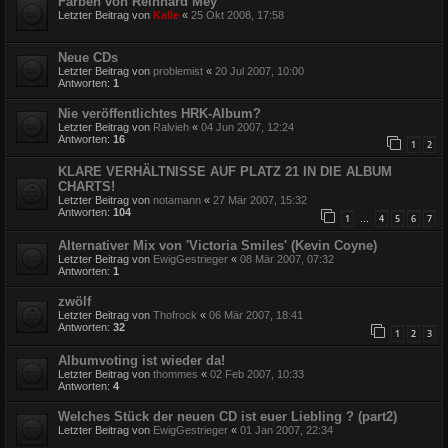
Farben von Reinhard Mey
Letzter Beitrag von
Kalle
«
25 Okt 2008, 17:58
Neue CDs
Letzter Beitrag von
problemist
«
20 Jul 2007, 10:00
Antworten:
1
Nie veröffentlichtes HRK-Album?
Letzter Beitrag von
Ralvieh
«
04 Jun 2007, 12:24
Antworten:
16
1
2
KLARE VERHÄLTNISSE AUF PLATZ 21 IN DIE ALBUM
CHARTS!
Letzter Beitrag von
notamann
«
27 Mär 2007, 15:32
Antworten:
104
1
4
5
6
7
…
Alternativer Mix von 'Victoria Smiles' (Kevin Coyne)
Letzter Beitrag von
EwigGestrieger
«
08 Mär 2007, 07:32
Antworten:
1
zwölf
Letzter Beitrag von
Thofrock
«
06 Mär 2007, 18:41
Antworten:
32
1
2
3
Albumvoting ist wieder da!
Letzter Beitrag von
thommes
«
02 Feb 2007, 10:33
Antworten:
4
Welches Stück der neuen CD ist euer Liebling ? (part2)
Letzter Beitrag von
EwigGestrieger
«
01 Jan 2007, 22:34