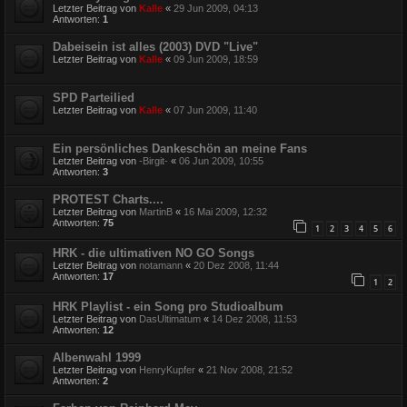
Letzter Beitrag von
Kalle
«
29 Jun 2009, 04:13
Antworten:
1
Dabeisein ist alles (2003) DVD "Live"
Letzter Beitrag von
Kalle
«
09 Jun 2009, 18:59
SPD Parteilied
Letzter Beitrag von
Kalle
«
07 Jun 2009, 11:40
Ein persönliches Dankeschön an meine Fans
Letzter Beitrag von
-Birgit-
«
06 Jun 2009, 10:55
Antworten:
3
PROTEST Charts....
Letzter Beitrag von
MartinB
«
16 Mai 2009, 12:32
Antworten:
75
1
2
3
4
5
6
HRK - die ultimativen NO GO Songs
Letzter Beitrag von
notamann
«
20 Dez 2008, 11:44
Antworten:
17
1
2
HRK Playlist - ein Song pro Studioalbum
Letzter Beitrag von
DasUltimatum
«
14 Dez 2008, 11:53
Antworten:
12
Albenwahl 1999
Letzter Beitrag von
HenryKupfer
«
21 Nov 2008, 21:52
Antworten:
2