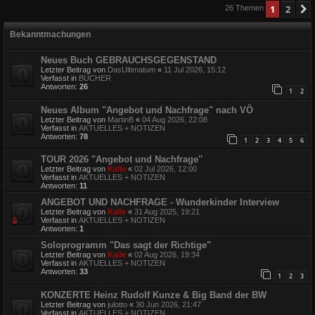
1
2
26 Themen
Bekanntmachungen
Neues Buch GEBRAUCHSGEGENSTAND
Letzter Beitrag von
DasUltimatum
«
11 Jul 2026, 15:12
Verfasst in
BÜCHER
Antworten:
26
1
2
Neues Album "Angebot und Nachfrage" nach VÖ
Letzter Beitrag von
MartinB
«
04 Aug 2026, 22:08
Verfasst in
AKTUELLES + NOTIZEN
Antworten:
78
1
2
3
4
5
6
TOUR 2026 "Angebot und Nachfrage″
Letzter Beitrag von
Kalle
«
02 Jul 2026, 12:00
Verfasst in
AKTUELLES + NOTIZEN
Antworten:
11
ANGEBOT UND NACHFRAGE - Wunderkinder Interview
Letzter Beitrag von
Kalle
«
31 Aug 2025, 19:21
Verfasst in
AKTUELLES + NOTIZEN
Antworten:
1
Soloprogramm "Das sagt der Richtige"
Letzter Beitrag von
Kalle
«
02 Aug 2026, 19:34
Verfasst in
AKTUELLES + NOTIZEN
Antworten:
33
1
2
3
KONZERTE Heinz Rudolf Kunze & Big Band der BW
Letzter Beitrag von
julotto
«
30 Jun 2026, 21:47
Verfasst in
AKTUELLES + NOTIZEN