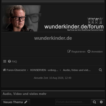
wunderkinder.de
Registrieren
Anmelden
FAQ
S
Foren-Übersicht
KONSERVEN - unbegrenzt haltbar
Audio, Video und vieles mehr
u
Aktuelle Zeit: 10 Aug 2026, 12:49
c
h
e
Audio, Video und vieles mehr
Suche
E
Neues Thema