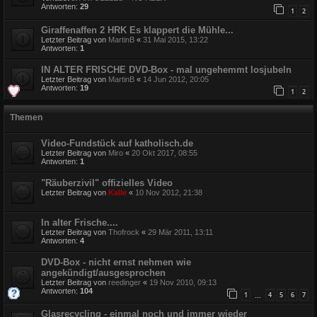
Antworten:
29
1
2
Giraffenaffen 2 HRK Es klappert die Mühle...
Letzter Beitrag von
MartinB
«
31 Mai 2015, 13:22
Antworten:
1
IN ALTER FRISCHE DVD-Box - mal ungehemmt losjubeln
Letzter Beitrag von
MartinB
«
14 Jun 2012, 20:05
Antworten:
19
1
2
Themen
Video-Fundstück auf katholisch.de
Letzter Beitrag von
Miro
«
20 Okt 2017, 08:55
Antworten:
1
"Räuberzivil" offizielles Video
Letzter Beitrag von
Kalle
«
10 Nov 2012, 21:38
In alter Frische....
Letzter Beitrag von
Thofrock
«
29 Mär 2011, 13:11
Antworten:
4
DVD-Box - nicht ernst nehmen wie
angekündigt/ausgesprochen
Letzter Beitrag von
reedinger
«
19 Nov 2010, 09:13
Antworten:
104
1
4
5
6
7
…
Glasrecycling - einmal noch und immer wieder