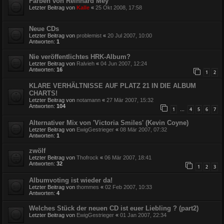
Farben von Reinhard Mey
Letzter Beitrag von
Kalle
«
25 Okt 2008, 17:58
Neue CDs
Letzter Beitrag von
problemist
«
20 Jul 2007, 10:00
Antworten:
1
Nie veröffentlichtes HRK-Album?
Letzter Beitrag von
Ralvieh
«
04 Jun 2007, 12:24
Antworten:
16
1
2
KLARE VERHÄLTNISSE AUF PLATZ 21 IN DIE ALBUM
CHARTS!
Letzter Beitrag von
notamann
«
27 Mär 2007, 15:32
Antworten:
104
1
4
5
6
7
…
Alternativer Mix von 'Victoria Smiles' (Kevin Coyne)
Letzter Beitrag von
EwigGestrieger
«
08 Mär 2007, 07:32
Antworten:
1
zwölf
Letzter Beitrag von
Thofrock
«
06 Mär 2007, 18:41
Antworten:
32
1
2
3
Albumvoting ist wieder da!
Letzter Beitrag von
thommes
«
02 Feb 2007, 10:33
Antworten:
4
Welches Stück der neuen CD ist euer Liebling ? (part2)
Letzter Beitrag von
EwigGestrieger
«
01 Jan 2007, 22:34