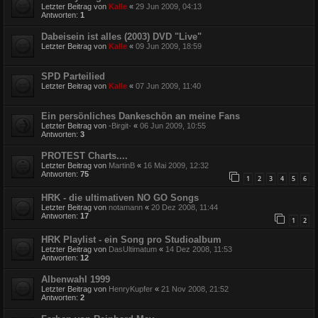
Letzter Beitrag von
Kalle
«
29 Jun 2009, 04:13
Antworten:
1
Dabeisein ist alles (2003) DVD "Live"
Letzter Beitrag von
Kalle
«
09 Jun 2009, 18:59
SPD Parteilied
Letzter Beitrag von
Kalle
«
07 Jun 2009, 11:40
Ein persönliches Dankeschön an meine Fans
Letzter Beitrag von
-Birgit-
«
06 Jun 2009, 10:55
Antworten:
3
PROTEST Charts....
Letzter Beitrag von
MartinB
«
16 Mai 2009, 12:32
Antworten:
75
1
2
3
4
5
6
HRK - die ultimativen NO GO Songs
Letzter Beitrag von
notamann
«
20 Dez 2008, 11:44
Antworten:
17
1
2
HRK Playlist - ein Song pro Studioalbum
Letzter Beitrag von
DasUltimatum
«
14 Dez 2008, 11:53
Antworten:
12
Albenwahl 1999
Letzter Beitrag von
HenryKupfer
«
21 Nov 2008, 21:52
Antworten:
2