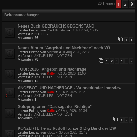
1
2
26 Themen
Bekanntmachungen
Neues Buch GEBRAUCHSGEGENSTAND
Letzter Beitrag von
DasUltimatum
«
11 Jul 2026, 15:12
Verfasst in
BÜCHER
Antworten:
26
1
2
Neues Album "Angebot und Nachfrage" nach VÖ
Letzter Beitrag von
MartinB
«
04 Aug 2026, 22:08
Verfasst in
AKTUELLES + NOTIZEN
Antworten:
78
1
2
3
4
5
6
TOUR 2026 "Angebot und Nachfrage″
Letzter Beitrag von
Kalle
«
02 Jul 2026, 12:00
Verfasst in
AKTUELLES + NOTIZEN
Antworten:
11
ANGEBOT UND NACHFRAGE - Wunderkinder Interview
Letzter Beitrag von
Kalle
«
31 Aug 2025, 19:21
Verfasst in
AKTUELLES + NOTIZEN
Antworten:
1
Soloprogramm "Das sagt der Richtige"
Letzter Beitrag von
Kalle
«
02 Aug 2026, 19:34
Verfasst in
AKTUELLES + NOTIZEN
Antworten:
33
1
2
3
KONZERTE Heinz Rudolf Kunze & Big Band der BW
Letzter Beitrag von
julotto
«
30 Jun 2026, 21:47
Verfasst in
AKTUELLES + NOTIZEN