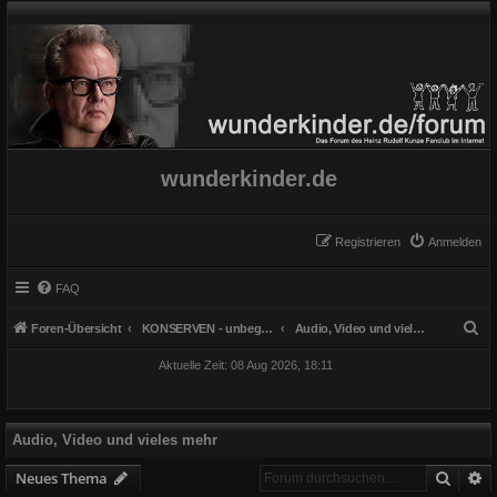
wunderkinder.de
Registrieren
Anmelden
FAQ
S
Foren-Übersicht
KONSERVEN - unbegrenzt haltbar
Audio, Video und vieles mehr
u
Aktuelle Zeit: 08 Aug 2026, 18:11
c
h
e
Audio, Video und vieles mehr
Suche
E
Neues Thema