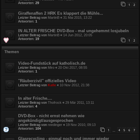
Antworten:
29
1
2
Giraffenaffen 2 HRK Es klappert die Mühle...
Letzter Beitrag von
MartinB
«
31 Mai 2015, 13:22
Antworten:
1
IN ALTER FRISCHE DVD-Box - mal ungehemmt losjubeln
Letzter Beitrag von
MartinB
«
14 Jun 2012, 20:05
Antworten:
19
1
2
Themen
Video-Fundstück auf katholisch.de
Letzter Beitrag von
Miro
«
20 Okt 2017, 08:55
Antworten:
1
"Räuberzivil" offizielles Video
Letzter Beitrag von
Kalle
«
10 Nov 2012, 21:38
In alter Frische....
Letzter Beitrag von
Thofrock
«
29 Mär 2011, 13:11
Antworten:
4
DVD-Box - nicht ernst nehmen wie
angekündigt/ausgesprochen
Letzter Beitrag von
reedinger
«
19 Nov 2010, 09:13
Antworten:
104
1
4
5
6
7
…
Glasrecycling - einmal noch und immer wieder