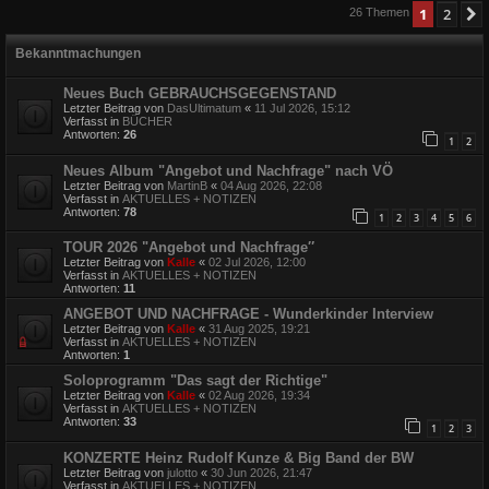
1
2
26 Themen
Bekanntmachungen
Neues Buch GEBRAUCHSGEGENSTAND
Letzter Beitrag von
DasUltimatum
«
11 Jul 2026, 15:12
Verfasst in
BÜCHER
Antworten:
26
1
2
Neues Album "Angebot und Nachfrage" nach VÖ
Letzter Beitrag von
MartinB
«
04 Aug 2026, 22:08
Verfasst in
AKTUELLES + NOTIZEN
Antworten:
78
1
2
3
4
5
6
TOUR 2026 "Angebot und Nachfrage″
Letzter Beitrag von
Kalle
«
02 Jul 2026, 12:00
Verfasst in
AKTUELLES + NOTIZEN
Antworten:
11
ANGEBOT UND NACHFRAGE - Wunderkinder Interview
Letzter Beitrag von
Kalle
«
31 Aug 2025, 19:21
Verfasst in
AKTUELLES + NOTIZEN
Antworten:
1
Soloprogramm "Das sagt der Richtige"
Letzter Beitrag von
Kalle
«
02 Aug 2026, 19:34
Verfasst in
AKTUELLES + NOTIZEN
Antworten:
33
1
2
3
KONZERTE Heinz Rudolf Kunze & Big Band der BW
Letzter Beitrag von
julotto
«
30 Jun 2026, 21:47
Verfasst in
AKTUELLES + NOTIZEN