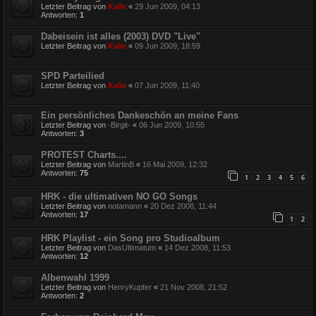
Letzter Beitrag von
Kalle
«
29 Jun 2009, 04:13
Antworten:
1
Dabeisein ist alles (2003) DVD "Live"
Letzter Beitrag von
Kalle
«
09 Jun 2009, 18:59
SPD Parteilied
Letzter Beitrag von
Kalle
«
07 Jun 2009, 11:40
Ein persönliches Dankeschön an meine Fans
Letzter Beitrag von
-Birgit-
«
06 Jun 2009, 10:55
Antworten:
3
PROTEST Charts....
Letzter Beitrag von
MartinB
«
16 Mai 2009, 12:32
Antworten:
75
1
2
3
4
5
6
HRK - die ultimativen NO GO Songs
Letzter Beitrag von
notamann
«
20 Dez 2008, 11:44
Antworten:
17
1
2
HRK Playlist - ein Song pro Studioalbum
Letzter Beitrag von
DasUltimatum
«
14 Dez 2008, 11:53
Antworten:
12
Albenwahl 1999
Letzter Beitrag von
HenryKupfer
«
21 Nov 2008, 21:52
Antworten:
2