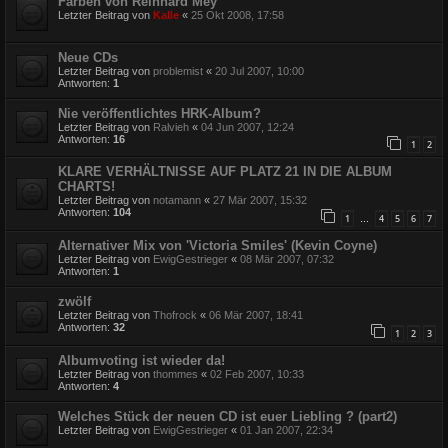
Farben von Reinhard Mey
Letzter Beitrag von
Kalle
«
25 Okt 2008, 17:58
Neue CDs
Letzter Beitrag von
problemist
«
20 Jul 2007, 10:00
Antworten:
1
Nie veröffentlichtes HRK-Album?
Letzter Beitrag von
Ralvieh
«
04 Jun 2007, 12:24
Antworten:
16
1
2
KLARE VERHÄLTNISSE AUF PLATZ 21 IN DIE ALBUM
CHARTS!
Letzter Beitrag von
notamann
«
27 Mär 2007, 15:32
Antworten:
104
1
4
5
6
7
…
Alternativer Mix von 'Victoria Smiles' (Kevin Coyne)
Letzter Beitrag von
EwigGestrieger
«
08 Mär 2007, 07:32
Antworten:
1
zwölf
Letzter Beitrag von
Thofrock
«
06 Mär 2007, 18:41
Antworten:
32
1
2
3
Albumvoting ist wieder da!
Letzter Beitrag von
thommes
«
02 Feb 2007, 10:33
Antworten:
4
Welches Stück der neuen CD ist euer Liebling ? (part2)
Letzter Beitrag von
EwigGestrieger
«
01 Jan 2007, 22:34