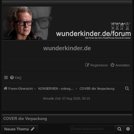
wunderkinder.de
Registrieren
Anmelden
FAQ
S
Foren-Übersicht
KONSERVEN - unbegrenzt haltbar
COVER die Verpackung
u
Aktuelle Zeit: 07 Aug 2026, 06:15
c
h
e
COVER die Verpackung
Suche
E
Neues Thema