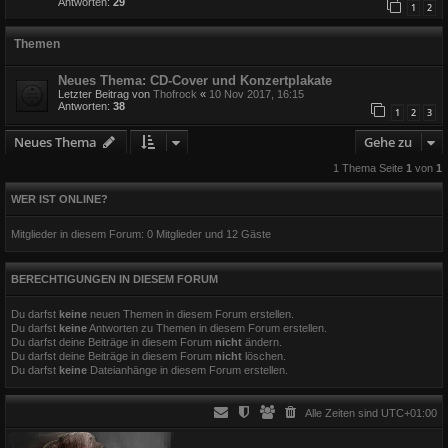
Antworten:
29
1
2
Themen
Neues Thema: CD-Cover und Konzertplakate
Letzter Beitrag von
Thofrock
«
10 Nov 2017, 16:15
Antworten:
38
1
2
3
Neues Thema
Gehe zu
1 Thema Seite
1
von
1
WER IST ONLINE?
Mitglieder in diesem Forum: 0 Mitglieder und 12 Gäste
BERECHTIGUNGEN IN DIESEM FORUM
Du darfst
keine
neuen Themen in diesem Forum erstellen.
Du darfst
keine
Antworten zu Themen in diesem Forum erstellen.
Du darfst deine Beiträge in diesem Forum
nicht
ändern.
Du darfst deine Beiträge in diesem Forum
nicht
löschen.
Du darfst
keine
Dateianhänge in diesem Forum erstellen.
Alle Zeiten sind
UTC+01:00