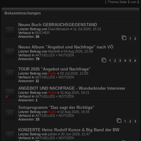
1 Thema Seite
1
von
1
Bekanntmachungen
Neues Buch GEBRAUCHSGEGENSTAND
Letzter Beitrag von
DasUltimatum
«
11 Jul 2026, 15:12
Verfasst in
BÜCHER
Antworten:
26
1
2
Neues Album "Angebot und Nachfrage" nach VÖ
Letzter Beitrag von
MartinB
«
04 Aug 2026, 22:08
Verfasst in
AKTUELLES + NOTIZEN
Antworten:
78
1
2
3
4
5
6
TOUR 2026 "Angebot und Nachfrage″
Letzter Beitrag von
Kalle
«
02 Jul 2026, 12:00
Verfasst in
AKTUELLES + NOTIZEN
Antworten:
11
ANGEBOT UND NACHFRAGE - Wunderkinder Interview
Letzter Beitrag von
Kalle
«
31 Aug 2025, 19:21
Verfasst in
AKTUELLES + NOTIZEN
Antworten:
1
Soloprogramm "Das sagt der Richtige"
Letzter Beitrag von
Kalle
«
02 Aug 2026, 19:34
Verfasst in
AKTUELLES + NOTIZEN
Antworten:
33
1
2
3
KONZERTE Heinz Rudolf Kunze & Big Band der BW
Letzter Beitrag von
julotto
«
30 Jun 2026, 21:47
Verfasst in
AKTUELLES + NOTIZEN