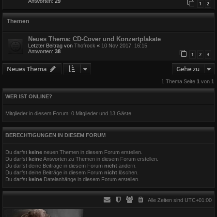
Antworten:
29
1
2
Themen
Neues Thema: CD-Cover und Konzertplakate
Letzter Beitrag von
Thofrock
«
10 Nov 2017, 16:15
Antworten:
38
1
2
3
Neues Thema
Gehe zu
1 Thema Seite
1
von
1
WER IST ONLINE?
Mitglieder in diesem Forum: 0 Mitglieder und 13 Gäste
BERECHTIGUNGEN IN DIESEM FORUM
Du darfst
keine
neuen Themen in diesem Forum erstellen.
Du darfst
keine
Antworten zu Themen in diesem Forum erstellen.
Du darfst deine Beiträge in diesem Forum
nicht
ändern.
Du darfst deine Beiträge in diesem Forum
nicht
löschen.
Du darfst
keine
Dateianhänge in diesem Forum erstellen.
Alle Zeiten sind
UTC+01:00