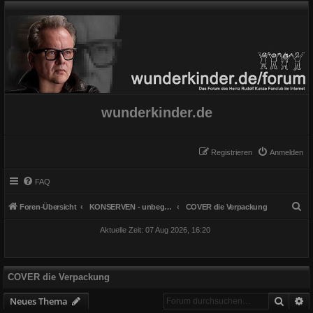
wunderkinder.de
Registrieren
Anmelden
FAQ
S
Foren-Übersicht
KONSERVEN - unbegrenzt haltbar
COVER die Verpackung
u
Aktuelle Zeit: 07 Aug 2026, 16:20
c
h
e
COVER die Verpackung
Suche
E
Neues Thema