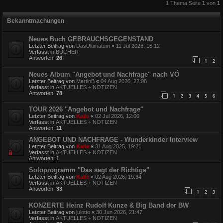
1 Thema Seite
1
von
1
Bekanntmachungen
Neues Buch GEBRAUCHSGEGENSTAND
Letzter Beitrag von
DasUltimatum
«
11 Jul 2026, 15:12
Verfasst in
BÜCHER
Antworten:
26
1
2
Neues Album "Angebot und Nachfrage" nach VÖ
Letzter Beitrag von
MartinB
«
04 Aug 2026, 22:08
Verfasst in
AKTUELLES + NOTIZEN
Antworten:
78
1
2
3
4
5
6
TOUR 2026 "Angebot und Nachfrage″
Letzter Beitrag von
Kalle
«
02 Jul 2026, 12:00
Verfasst in
AKTUELLES + NOTIZEN
Antworten:
11
ANGEBOT UND NACHFRAGE - Wunderkinder Interview
Letzter Beitrag von
Kalle
«
31 Aug 2025, 19:21
Verfasst in
AKTUELLES + NOTIZEN
Antworten:
1
Soloprogramm "Das sagt der Richtige"
Letzter Beitrag von
Kalle
«
02 Aug 2026, 19:34
Verfasst in
AKTUELLES + NOTIZEN
Antworten:
33
1
2
3
KONZERTE Heinz Rudolf Kunze & Big Band der BW
Letzter Beitrag von
julotto
«
30 Jun 2026, 21:47
Verfasst in
AKTUELLES + NOTIZEN