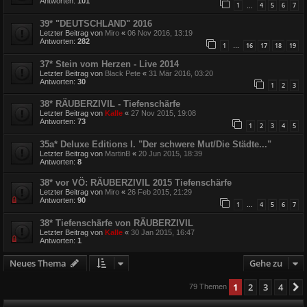
Antworten:
101
1
4
5
6
7
…
39* "DEUTSCHLAND" 2016
Letzter Beitrag von
Miro
«
06 Nov 2016, 13:19
Antworten:
282
1
16
17
18
19
…
37* Stein vom Herzen - Live 2014
Letzter Beitrag von
Black Pete
«
31 Mär 2016, 03:20
Antworten:
30
1
2
3
38* RÄUBERZIVIL - Tiefenschärfe
Letzter Beitrag von
Kalle
«
27 Nov 2015, 19:08
Antworten:
73
1
2
3
4
5
35a* Deluxe Editions I. "Der schwere Mut/Die Städte..."
Letzter Beitrag von
MartinB
«
20 Jun 2015, 18:39
Antworten:
8
38* vor VÖ: RÄUBERZIVIL 2015 Tiefenschärfe
Letzter Beitrag von
Miro
«
26 Feb 2015, 21:29
Antworten:
90
1
4
5
6
7
…
38* Tiefenschärfe von RÄUBERZIVIL
Letzter Beitrag von
Kalle
«
30 Jan 2015, 16:47
Antworten:
1
Neues Thema
Gehe zu
1
2
3
4
79 Themen