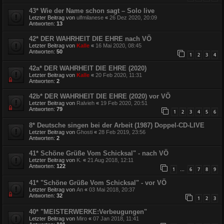
43* Wie der Name schon sagt – Solo live
Letzter Beitrag von
ulfmilanese
«
26 Dez 2020, 20:09
Antworten:
13
42* DER WAHRHEIT DIE EHRE nach VÖ
Letzter Beitrag von
Kalle
«
16 Mai 2020, 08:45
Antworten:
50
1
2
3
4
42a* DER WAHRHEIT DIE EHRE (2020)
Letzter Beitrag von
Kalle
«
20 Feb 2020, 11:31
Antworten:
2
42b* DER WAHRHEIT DIE EHRE (2020) vor VÖ
Letzter Beitrag von
Ralvieh
«
19 Feb 2020, 20:51
Antworten:
79
1
2
3
4
5
6
8* Deutsche singen bei der Arbeit (1987) Doppel-CD-LIVE
Letzter Beitrag von
Ghosti
«
28 Feb 2019, 23:56
Antworten:
2
41* Schöne Grüße Vom Schicksal" - nach VÖ
Letzter Beitrag von
K.
«
21 Aug 2018, 12:11
Antworten:
122
1
6
7
8
9
…
41* "Schöne Grüße Vom Schicksal" - vor VÖ
Letzter Beitrag von
An
«
03 Mai 2018, 20:37
Antworten:
32
1
2
3
40* "MEISTERWERKE:Verbeugungen"
Letzter Beitrag von
Miro
«
07 Jan 2018, 11:41