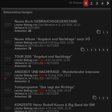
1
2
3
4
79 Themen
Bekanntmachungen
Neues Buch GEBRAUCHSGEGENSTAND
Letzter Beitrag von
DasUltimatum
«
11 Jul 2026, 15:12
Verfasst in
BÜCHER
Antworten:
26
1
2
Neues Album "Angebot und Nachfrage" nach VÖ
Letzter Beitrag von
MartinB
«
04 Aug 2026, 22:08
Verfasst in
AKTUELLES + NOTIZEN
Antworten:
78
1
2
3
4
5
6
TOUR 2026 "Angebot und Nachfrage″
Letzter Beitrag von
Kalle
«
02 Jul 2026, 12:00
Verfasst in
AKTUELLES + NOTIZEN
Antworten:
11
ANGEBOT UND NACHFRAGE - Wunderkinder Interview
Letzter Beitrag von
Kalle
«
31 Aug 2025, 19:21
Verfasst in
AKTUELLES + NOTIZEN
Antworten:
1
Soloprogramm "Das sagt der Richtige"
Letzter Beitrag von
Kalle
«
02 Aug 2026, 19:34
Verfasst in
AKTUELLES + NOTIZEN
Antworten:
33
1
2
3
KONZERTE Heinz Rudolf Kunze & Big Band der BW
Letzter Beitrag von
julotto
«
30 Jun 2026, 21:47
Verfasst in
AKTUELLES + NOTIZEN