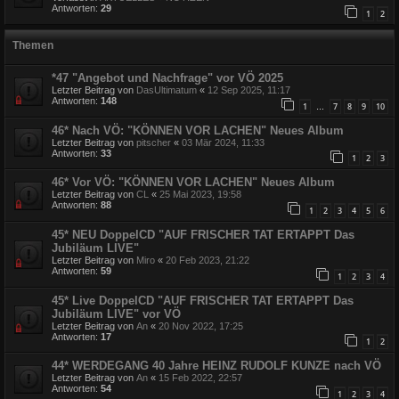
Antworten:
29
1
2
Themen
*47 "Angebot und Nachfrage" vor VÖ 2025
Letzter Beitrag von
DasUltimatum
«
12 Sep 2025, 11:17
Antworten:
148
1
7
8
9
10
…
46* Nach VÖ: "KÖNNEN VOR LACHEN" Neues Album
Letzter Beitrag von
pitscher
«
03 Mär 2024, 11:33
Antworten:
33
1
2
3
46* Vor VÖ: "KÖNNEN VOR LACHEN" Neues Album
Letzter Beitrag von
CL
«
25 Mai 2023, 19:58
Antworten:
88
1
2
3
4
5
6
45* NEU DoppelCD "AUF FRISCHER TAT ERTAPPT Das
Jubiläum LIVE"
Letzter Beitrag von
Miro
«
20 Feb 2023, 21:22
Antworten:
59
1
2
3
4
45* Live DoppelCD "AUF FRISCHER TAT ERTAPPT Das
Jubiläum LIVE" vor VÖ
Letzter Beitrag von
An
«
20 Nov 2022, 17:25
Antworten:
17
1
2
44* WERDEGANG 40 Jahre HEINZ RUDOLF KUNZE nach VÖ
Letzter Beitrag von
An
«
15 Feb 2022, 22:57
Antworten:
54
1
2
3
4