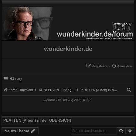
wunderkinder.de
Registrieren
Anmelden
FAQ
S
Foren-Übersicht
KONSERVEN - unbegrenzt haltbar
PLATTEN (Alben) in der ÜBERSICHT
u
Aktuelle Zeit: 09 Aug 2026, 07:13
c
h
e
PLATTEN (Alben) in der ÜBERSICHT
Suche
E
Neues Thema