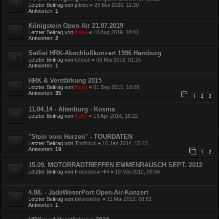
Letzter Beitrag von
julotto
«
25 Mai 2020, 11:30
Antworten:
1
Königstein Open Air 21.07.2019
Letzter Beitrag von
Kalle
«
10 Aug 2019, 18:01
Antworten:
2
Setlist HRK-Abschlußkonzert 1996 Hamburg
Letzter Beitrag von
Ghosti
«
06 Mai 2018, 01:25
Antworten:
1
HRK & Verstärkung 2015
Letzter Beitrag von
Kalle
«
01 Sep 2015, 16:08
Antworten:
35
1
2
3
11.04.14 - Altenburg - Kosma
Letzter Beitrag von
Kalle
«
13 Apr 2014, 18:22
"Stein vom Herzen" - TOURDATEN
Letzter Beitrag von
Thofrock
«
16 Jan 2014, 15:43
Antworten:
19
1
2
15.09. MOTORRADTREFFEN EMMENRAUSCH SEPT. 2012
Letzter Beitrag von
HansabearHH
«
19 Mai 2012, 09:56
4.08. - JadeWeserPort Open-Air-Konzert
Letzter Beitrag von
fallensteller
«
11 Mai 2012, 08:51
Antworten:
1