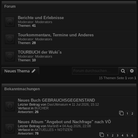
Forum
Berichte und Erlebnisse
Moderator:
Moderators
Themen:
41
Tourkommentare, Termine und Anderes
Moderator:
Moderators
Themen:
28
TOURBUCH der Wuki´s
Moderator:
Moderators
Themen:
10
Suche
E
Neues Thema
15 Themen Seite
1
von
1
Bekanntmachungen
Neues Buch GEBRAUCHSGEGENSTAND
Letzter Beitrag von
DasUltimatum
«
11 Jul 2026, 15:12
Verfasst in
BÜCHER
Antworten:
26
1
2
Neues Album "Angebot und Nachfrage" nach VÖ
Letzter Beitrag von
MartinB
«
04 Aug 2026, 22:08
Verfasst in
AKTUELLES + NOTIZEN
Antworten:
78
1
2
3
4
5
6