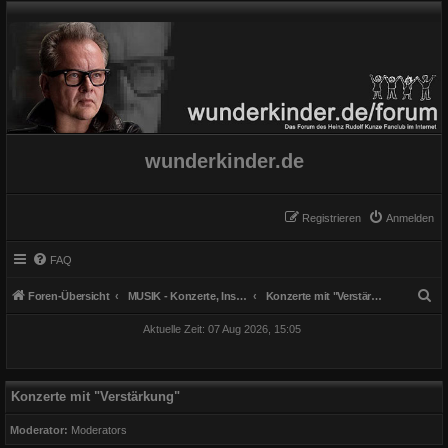
wunderkinder.de
Registrieren
Anmelden
FAQ
S
Foren-Übersicht
MUSIK - Konzerte, Instrumente und Gesang
Konzerte mit "Verstärkung"
u
Aktuelle Zeit: 07 Aug 2026, 15:05
c
h
e
Konzerte mit "Verstärkung"
Moderator:
Moderators