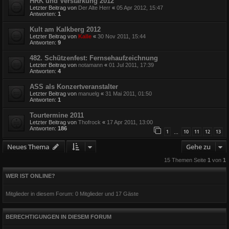
HRK und Verstärkung 2012
Letzter Beitrag von
Der Alte Herr
«
05 Apr 2012, 15:47
Antworten:
1
Kult am Kalkberg 2012
Letzter Beitrag von
Kalle
«
30 Nov 2011, 15:44
Antworten:
9
482. Schützenfest: Fernsehaufzeichnung
Letzter Beitrag von
notamann
«
01 Jul 2011, 17:39
Antworten:
4
ASS als Konzertveranstalter
Letzter Beitrag von
manuelg
«
31 Mai 2011, 01:50
Antworten:
1
Tourtermine 2011
Letzter Beitrag von
Thofrock
«
17 Apr 2011, 13:00
Antworten:
186
1
10
11
12
13
…
Neues Thema
Gehe zu
15 Themen Seite
1
von
1
WER IST ONLINE?
Mitglieder in diesem Forum: 0 Mitglieder und 17 Gäste
BERECHTIGUNGEN IN DIESEM FORUM