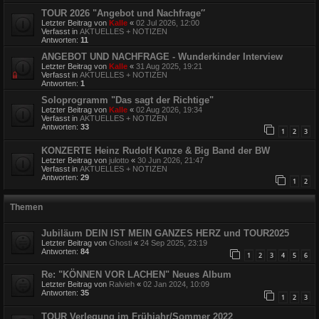
TOUR 2026 "Angebot und Nachfrage″
Letzter Beitrag von
Kalle
«
02 Jul 2026, 12:00
Verfasst in
AKTUELLES + NOTIZEN
Antworten:
11
ANGEBOT UND NACHFRAGE - Wunderkinder Interview
Letzter Beitrag von
Kalle
«
31 Aug 2025, 19:21
Verfasst in
AKTUELLES + NOTIZEN
Antworten:
1
Soloprogramm "Das sagt der Richtige"
Letzter Beitrag von
Kalle
«
02 Aug 2026, 19:34
Verfasst in
AKTUELLES + NOTIZEN
Antworten:
33
1
2
3
KONZERTE Heinz Rudolf Kunze & Big Band der BW
Letzter Beitrag von
julotto
«
30 Jun 2026, 21:47
Verfasst in
AKTUELLES + NOTIZEN
Antworten:
29
1
2
Themen
Jubiläum DEIN IST MEIN GANZES HERZ und TOUR2025
Letzter Beitrag von
Ghosti
«
24 Sep 2025, 23:19
Antworten:
84
1
2
3
4
5
6
Re: "KÖNNEN VOR LACHEN" Neues Album
Letzter Beitrag von
Ralvieh
«
02 Jan 2024, 10:09
Antworten:
35
1
2
3
TOUR Verlegung im Frühjahr/Sommer 2022