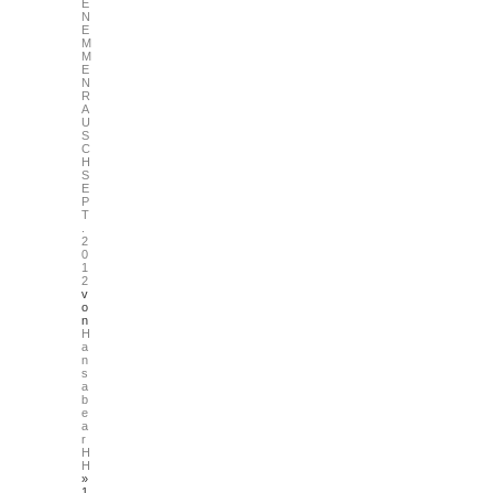
E
N
E
M
M
E
N
R
A
U
S
C
H
S
E
P
T
.
2
0
1
2
v
o
n
H
a
n
s
a
b
e
a
r
H
H
»
1