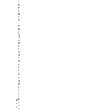
m
D
E
I
N
I
S
T
M
E
I
N
G
A
N
Z
E
S
H
E
R
Z
u
n
d
T
O
U
R
2
0
2
5
v
1
o
2
n