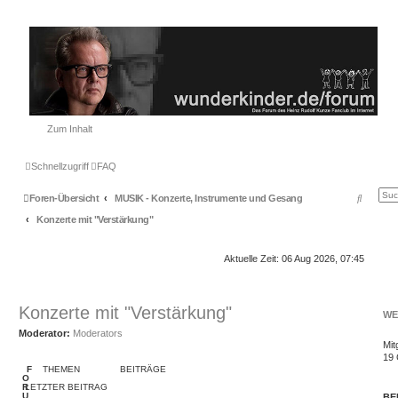
Zum Inhalt
Schnellzugriff
FAQ
S
Foren-Übersicht
MUSIK - Konzerte, Instrumente und Gesang
u
Konzerte mit "Verstärkung"
c
Aktuelle Zeit: 06 Aug 2026, 07:45
h
e
Konzerte mit "Verstärkung"
WE
Moderator:
Moderators
Mit
19
F
THEMEN
BEITRÄGE
O
R
LETZTER BEITRAG
U
BE