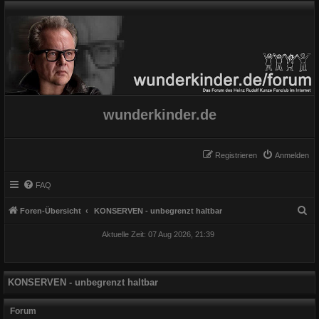
wunderkinder.de
Registrieren
Anmelden
FAQ
S
Foren-Übersicht
KONSERVEN - unbegrenzt haltbar
u
Aktuelle Zeit: 07 Aug 2026, 21:39
c
h
e
KONSERVEN - unbegrenzt haltbar
Forum