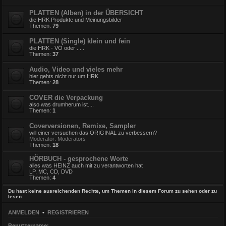
PLATTEN (Alben) in der ÜBERSICHT
die HRK Produkte und Meinungsbilder
Themen:
79
PLATTEN (Single) klein und fein
die HRK - VÖ oder .....
Themen:
37
Audio, Video und vieles mehr
hier gehts nicht nur um HRK
Themen:
28
COVER die Verpackung
also was drumherum ist....
Themen:
1
Coverversionen, Remixe, Sampler
will einer versuchen das ORIGINAL zu verbessern?
Moderator:
Moderators
Themen:
18
HÖRBUCH - gesprochene Worte
alles was HEINZ auch mit zu verantworten hat
LP, MC, CD, DVD
Themen:
4
Du hast keine ausreichenden Rechte, um Themen in diesem Forum zu sehen oder zu
lesen.
ANMELDEN
•
REGISTRIEREN
Benutzername: