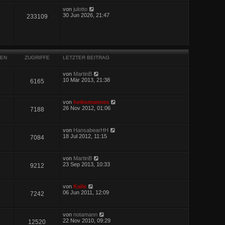
von
julotto
30 Jun 2026, 21:47
233109
EN
ZUGRIFFE
LETZTER BEITRAG
von
MartinB
10 Mär 2013, 21:38
6165
von
heikomannes
26 Nov 2012, 01:06
7188
von
HansabearHH
18 Jul 2012, 11:15
7084
von
MartinB
23 Sep 2013, 10:33
9212
von
Kalle
06 Jun 2011, 12:09
7242
von
notamann
22 Nov 2010, 09:29
12520