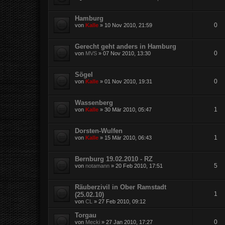
Hamburg
0
von
Kalle
»
10 Nov 2010, 21:59
Gerecht geht anders in Hamburg
0
von
MVS
»
07 Nov 2010, 13:30
Sögel
0
von
Kalle
»
01 Nov 2010, 19:31
Wassenberg
1
von
Kalle
»
30 Mär 2010, 05:47
Dorsten-Wulfen
1
von
Kalle
»
15 Mär 2010, 06:43
Bernburg 19.02.2010 - RZ
5
von
notamann
»
20 Feb 2010, 17:51
Räuberzivil in Ober Ramstadt
1
(25.02.10)
von
CL
»
27 Feb 2010, 09:12
Torgau
0
von
Mecki
»
27 Jan 2010, 17:27