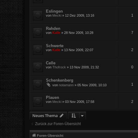
Eslingen
1
von
Mecki
»
12 Dez 2009, 13:16
Rahden
7
von
Kalle
»
28 Nov 2009, 10:28
Schwerte
2
von
Kalle
»
13 Nov 2009, 22:07
Celle
0
von
Thofrock
»
13 Nov 2009, 21:32
Schenkenberg
1
von
notamann
»
05 Nov 2009, 10:10
Plauen
2
von
Mecki
»
03 Nov 2009, 17:58
Neues Thema
Zurück zur Foren-Übersicht
Foren-Übersicht