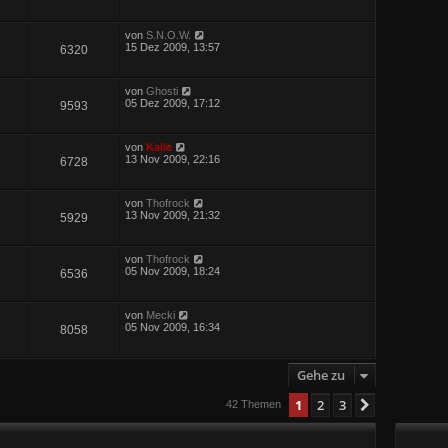
von
S.N.O.W.
15 Dez 2009, 13:57
6320
von
Ghosti
05 Dez 2009, 17:12
9593
von
Kalle
13 Nov 2009, 22:16
6728
von
Thofrock
13 Nov 2009, 21:32
5929
von
Thofrock
05 Nov 2009, 18:24
6536
von
Mecki
05 Nov 2009, 16:34
8058
Gehe zu
1
2
3
Nächste
42 Themen