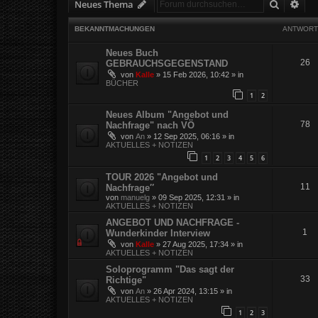
Suche
Erw
Neues Thema
BEKANNTMACHUNGEN
ANTWORT
Neues Buch
26
GEBRAUCHSGEGENSTAND
von
Kalle
»
15 Feb 2026, 10:42
» in
BÜCHER
1
2
Neues Album "Angebot und
78
Nachfrage" nach VÖ
von
An
»
12 Sep 2025, 06:16
» in
AKTUELLES + NOTIZEN
1
2
3
4
5
6
TOUR 2026 "Angebot und
11
Nachfrage″
von
manuelg
»
09 Sep 2025, 12:31
» in
AKTUELLES + NOTIZEN
ANGEBOT UND NACHFRAGE -
1
Wunderkinder Interview
von
Kalle
»
27 Aug 2025, 17:34
» in
AKTUELLES + NOTIZEN
Soloprogramm "Das sagt der
33
Richtige"
von
An
»
26 Apr 2024, 13:15
» in
AKTUELLES + NOTIZEN
1
2
3