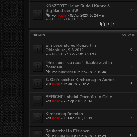
KONZERTE Heinz Rudolf Kunze &
29
Big Band der BW
von
Kalle
»
07 Apr 2023, 16:24
» in
AKTUELLES + NOTIZEN
1
2
THEMEN
ANTWORT
Ein besonderes Konzert in
0
Oldenburg, 9.3.2012
von
MartinB
»
10 Mär 2013, 21:38
"Hier rein - da raus" -Räuberzivil in
1
Potsdam
von
notamann
»
24 Nov 2012, 19:30
6. Ostfriesicher Kirchentag in Aurich
2
von
Kalle
»
16 Jul 2012, 15:21
BERICHT Lobetal Open Air in Celle
1
von
Kalle
»
22 Sep 2013, 21:47
Kirchentag Dresden
2
von
Kalle
»
13 Mär 2011, 18:19
Räuberzivil in Eisleben
12
von
notamann
»
13 Nov 2010, 16:24