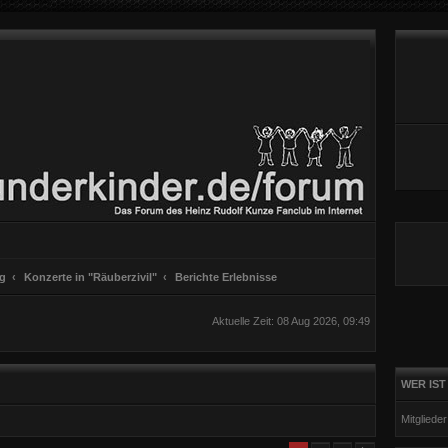
ng
Konzerte in "Räuberzivil"
Berichte Erlebnisse
Aktuelle Zeit: 08 Aug 2026, 09:49
WER IST
Mitgliede