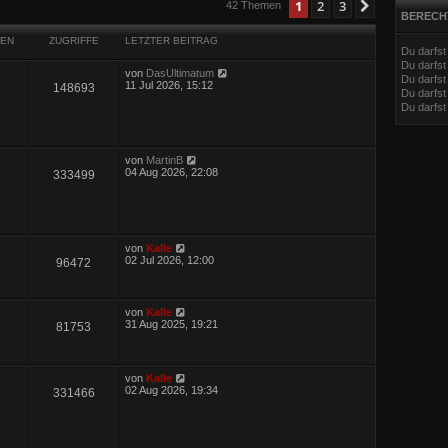
eiterte Suche
1
2
3
Nächste
42 Themen
BERECH
EN
ZUGRIFFE
LETZTER BEITRAG
Du darfs
Du darfs
von
DasUltimatum
Du darfst
11 Jul 2026, 15:12
148693
Du darfst
Du darfs
von
MartinB
04 Aug 2026, 22:08
333499
von
Kalle
02 Jul 2026, 12:00
96472
von
Kalle
31 Aug 2025, 19:21
81753
von
Kalle
02 Aug 2026, 19:34
331466