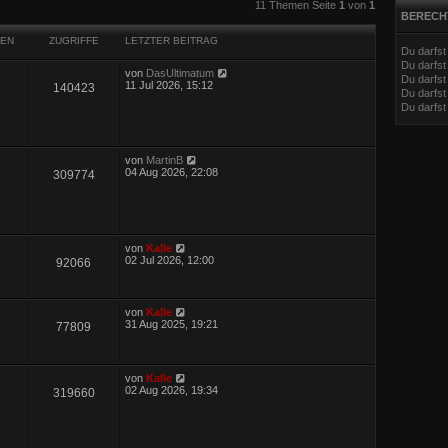
eiterte Suche
11 Themen Seite
1
von
1
BERECH
EN
ZUGRIFFE
LETZTER BEITRAG
Du darfs
Du darfs
von
DasUltimatum
Du darfst
11 Jul 2026, 15:12
140423
Du darfst
Du darfs
von
MartinB
04 Aug 2026, 22:08
309774
von
Kalle
02 Jul 2026, 12:00
92066
von
Kalle
31 Aug 2025, 19:21
77809
von
Kalle
02 Aug 2026, 19:34
319660