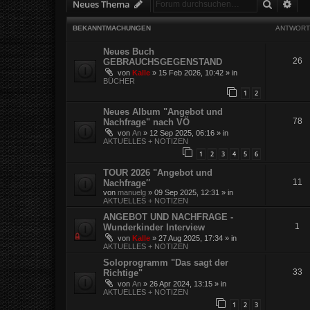
Suche
Erw
Neues Thema
BEKANNTMACHUNGEN
ANTWORT
Neues Buch
26
GEBRAUCHSGEGENSTAND
von
Kalle
»
15 Feb 2026, 10:42
» in
BÜCHER
1
2
Neues Album "Angebot und
78
Nachfrage" nach VÖ
von
An
»
12 Sep 2025, 06:16
» in
AKTUELLES + NOTIZEN
1
2
3
4
5
6
TOUR 2026 "Angebot und
11
Nachfrage″
von
manuelg
»
09 Sep 2025, 12:31
» in
AKTUELLES + NOTIZEN
ANGEBOT UND NACHFRAGE -
1
Wunderkinder Interview
von
Kalle
»
27 Aug 2025, 17:34
» in
AKTUELLES + NOTIZEN
Soloprogramm "Das sagt der
33
Richtige"
von
An
»
26 Apr 2024, 13:15
» in
AKTUELLES + NOTIZEN
1
2
3