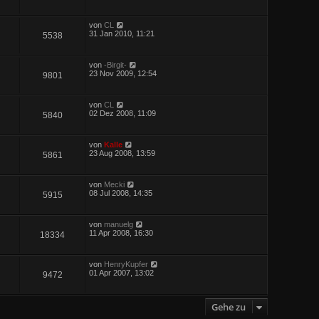
von
CL
31 Jan 2010, 11:21
5538
von
-Birgit-
23 Nov 2009, 12:54
9801
von
CL
02 Dez 2008, 11:09
5840
von
Kalle
23 Aug 2008, 13:59
5861
von
Mecki
08 Jul 2008, 14:35
5915
von
manuelg
11 Apr 2008, 16:30
18334
von
HenryKupfer
01 Apr 2007, 13:02
9472
Gehe zu