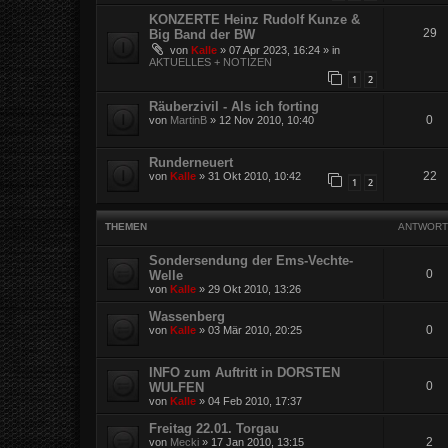
KONZERTE Heinz Rudolf Kunze &
29
Big Band der BW
von
Kalle
»
07 Apr 2023, 16:24
» in
AKTUELLES + NOTIZEN
1
2
Räuberzivil - Als ich forting
0
von
MartinB
»
12 Nov 2010, 10:40
Runderneuert
22
von
Kalle
»
31 Okt 2010, 10:42
1
2
THEMEN
ANTWORT
Sondersendung der Ems-Vechte-
0
Welle
von
Kalle
»
29 Okt 2010, 13:26
Wassenberg
0
von
Kalle
»
03 Mär 2010, 20:25
INFO zum Auftritt in DORSTEN
0
WULFEN
von
Kalle
»
04 Feb 2010, 17:37
Freitag 22.01. Torgau
2
von
Mecki
»
17 Jan 2010, 13:15