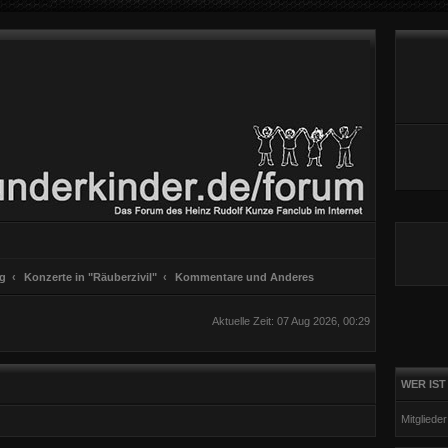
ng
Konzerte in "Räuberzivil"
Kommentare und Anderes
Aktuelle Zeit: 07 Aug 2026, 00:29
WER IST
Mitgliede