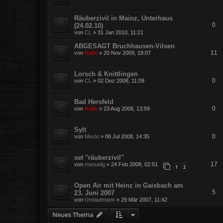
Räuberzivil in Mainz, Unterhaus
0
(24.02.10)
von
CL
»
31 Jan 2010, 11:21
ABGESAGT Bruchhausen-Vilsen
11
von
Kalle
»
20 Nov 2009, 19:07
Lorsch & Knittlingen
0
von
CL
»
02 Dez 2008, 11:09
Bad Hersfeld
0
von
Kalle
»
23 Aug 2008, 13:59
Sylt
0
von
Mecki
»
08 Jul 2008, 14:35
set "räuberzivil"
17
von
manuelg
»
24 Feb 2008, 02:51
1
2
Open Air mit Heinz in Gaisbach am
5
23. Juni 2007
von
Umlautmann
»
29 Mär 2007, 11:42
Neues Thema