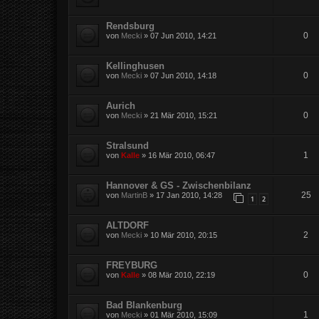
Rendsburg
0
von
Mecki
»
07 Jun 2010, 14:21
Kellinghusen
0
von
Mecki
»
07 Jun 2010, 14:18
Aurich
0
von
Mecki
»
21 Mär 2010, 15:21
Stralsund
1
von
Kalle
»
16 Mär 2010, 06:47
Hannover & GS - Zwischenbilanz
25
von
MartinB
»
17 Jan 2010, 14:28
1
2
ALTDORF
2
von
Mecki
»
10 Mär 2010, 20:15
FREYBURG
0
von
Kalle
»
08 Mär 2010, 22:19
Bad Blankenburg
1
von
Mecki
»
01 Mär 2010, 15:09