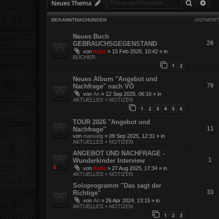
Suche
Erw
Neues Thema
BEKANNTMACHUNGEN
ANTWORT
Neues Buch
26
GEBRAUCHSGEGENSTAND
von
Kalle
»
15 Feb 2026, 10:42
» in
BÜCHER
1
2
Neues Album "Angebot und
78
Nachfrage" nach VÖ
von
An
»
12 Sep 2025, 06:16
» in
AKTUELLES + NOTIZEN
1
2
3
4
5
6
TOUR 2026 "Angebot und
11
Nachfrage″
von
manuelg
»
09 Sep 2025, 12:31
» in
AKTUELLES + NOTIZEN
ANGEBOT UND NACHFRAGE -
1
Wunderkinder Interview
von
Kalle
»
27 Aug 2025, 17:34
» in
AKTUELLES + NOTIZEN
Soloprogramm "Das sagt der
33
Richtige"
von
An
»
26 Apr 2024, 13:15
» in
AKTUELLES + NOTIZEN
1
2
3