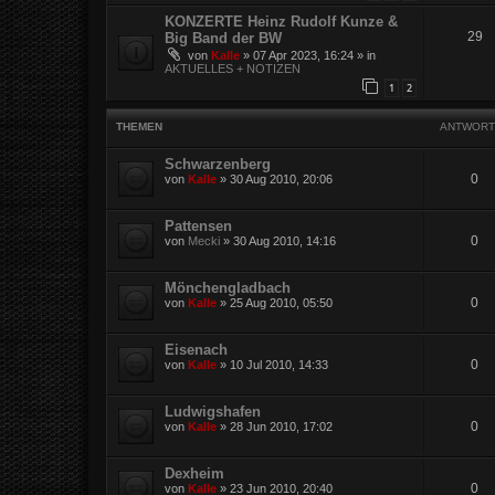
KONZERTE Heinz Rudolf Kunze &
29
Big Band der BW
von
Kalle
»
07 Apr 2023, 16:24
» in
AKTUELLES + NOTIZEN
1
2
THEMEN
ANTWORT
Schwarzenberg
0
von
Kalle
»
30 Aug 2010, 20:06
Pattensen
0
von
Mecki
»
30 Aug 2010, 14:16
Mönchengladbach
0
von
Kalle
»
25 Aug 2010, 05:50
Eisenach
0
von
Kalle
»
10 Jul 2010, 14:33
Ludwigshafen
0
von
Kalle
»
28 Jun 2010, 17:02
Dexheim
0
von
Kalle
»
23 Jun 2010, 20:40