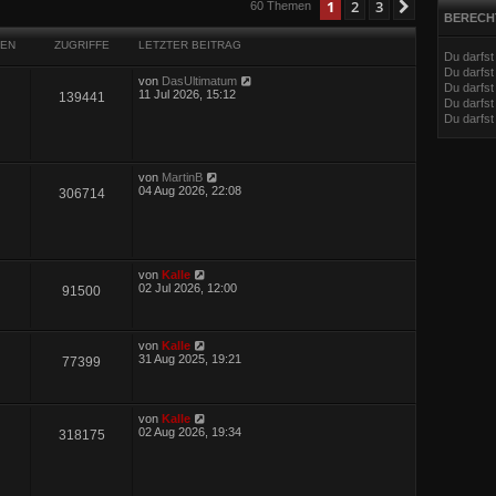
eiterte Suche
1
2
3
Nächste
60 Themen
BERECH
EN
ZUGRIFFE
LETZTER BEITRAG
Du darfs
Du darfs
von
DasUltimatum
Du darfst
11 Jul 2026, 15:12
139441
Du darfst
Du darfs
von
MartinB
04 Aug 2026, 22:08
306714
von
Kalle
02 Jul 2026, 12:00
91500
von
Kalle
31 Aug 2025, 19:21
77399
von
Kalle
02 Aug 2026, 19:34
318175