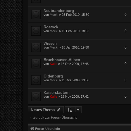
Neubrandenburg
0
von
Mecki
»
25 Feb 2010, 15:30
Rostock
0
von
Mecki
»
15 Feb 2010, 18:52
Wissen
0
von
Mecki
»
18 Jan 2010, 19:50
Bruchhausen-Vilsen
0
von
Kalle
»
16 Dez 2009, 17:45
Oldenburg
0
von
Mecki
»
11 Dez 2009, 13:58
Kaiserslautern
0
von
Kalle
»
18 Nov 2009, 17:42
Neues Thema
Zurück zur Foren-Übersicht
Foren-Übersicht