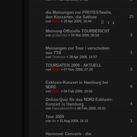
die Meinungen zur PROTESTwelle,
25
den Konzerten, die Setliste
von
Kalle
»
28 Apr 2009, 16:44
1
2
Meinung Offizielle TOURBERICHT
3
von
problemist
»
04 Mai 2009, 06:53
Meinungen zur Tour / verschoben
1
aus TTB
von
Thofrock
»
28 Apr 2009, 14:37
TOURDATEN 2009 - AKTUELL
2
von
Kalle
»
07 Nov 2008, 07:28
Exklusiv-Konzert in Hamburg bei
6
NDR2
von
Kalle
»
04 Feb 2009, 18:56
Online-Quiz für das NDR2-Exklusiv-
4
Konzert in Hamburg
von
HansabearHH
»
06 Feb 2009, 05:51
Tour 2009
1
von
An
»
31 Aug 2008, 16:15
Hannover Concerts - die