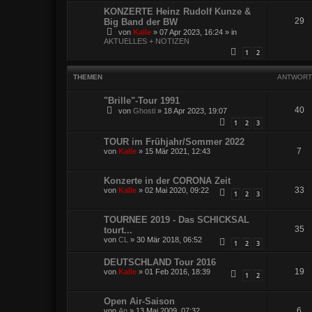
KONZERTE Heinz Rudolf Kunze &
29
Big Band der BW
von
Kalle
»
07 Apr 2023, 16:24
» in
AKTUELLES + NOTIZEN
1
2
THEMEN
ANTWORT
"Brille"-Tour 1991
40
von
Ghosti
»
18 Apr 2023, 19:07
1
2
3
TOUR im Frühjahr/Sommer 2022
7
von
Kalle
»
15 Mär 2021, 12:43
Konzerte in der CORONA Zeit
33
von
Kalle
»
02 Mai 2020, 09:22
1
2
3
TOURNEE 2019 - Das SCHICKSAL
35
tourt...
von
CL
»
30 Mär 2018, 06:52
1
2
3
DEUTSCHLAND Tour 2016
19
von
Kalle
»
01 Feb 2016, 18:39
1
2
Open Air-Saison
6
von
An
»
13 Mai 2009, 07:32