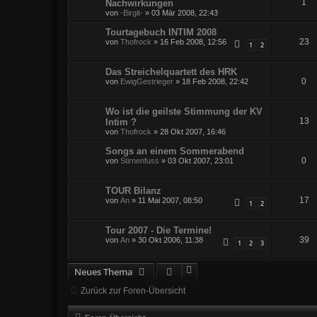
1
Nachwirkungen
von
-Birgit-
»
03 Mär 2008, 22:43
Tourtagebuch INTIM 2008
23
von
Thofrock
»
16 Feb 2008, 12:56
1
2
Das Streichelquartett des HRK
0
von
EwigGestrieger
»
18 Feb 2008, 22:42
Wo ist die geilste Stimmung der KV
13
Intim ?
von
Thofrock
»
28 Okt 2007, 16:46
Songs an einem Sommerabend
0
von
Stirnenfuss
»
03 Okt 2007, 23:01
TOUR Bilanz
17
von
An
»
11 Mai 2007, 08:50
1
2
Tour 2007 - Die Termine!
39
von
An
»
30 Okt 2006, 11:38
1
2
3
Neues Thema
Zurück zur Foren-Übersicht