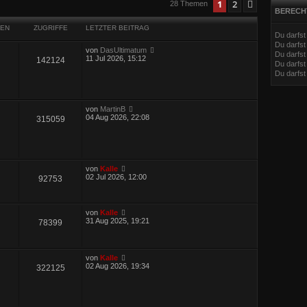
eiterte Suche
1
2
Nächste
28 Themen
BERECH
EN
ZUGRIFFE
LETZTER BEITRAG
Du darfs
Du darfs
von
DasUltimatum
Du darfst
11 Jul 2026, 15:12
142124
Du darfst
Du darfs
von
MartinB
04 Aug 2026, 22:08
315059
von
Kalle
02 Jul 2026, 12:00
92753
von
Kalle
31 Aug 2025, 19:21
78399
von
Kalle
02 Aug 2026, 19:34
322125