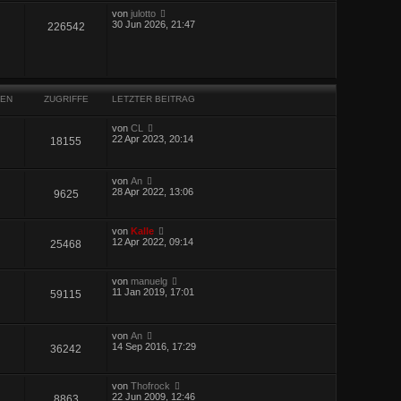
von
julotto
30 Jun 2026, 21:47
226542
EN
ZUGRIFFE
LETZTER BEITRAG
von
CL
22 Apr 2023, 20:14
18155
von
An
28 Apr 2022, 13:06
9625
von
Kalle
12 Apr 2022, 09:14
25468
von
manuelg
11 Jan 2019, 17:01
59115
von
An
14 Sep 2016, 17:29
36242
von
Thofrock
22 Jun 2009, 12:46
8863