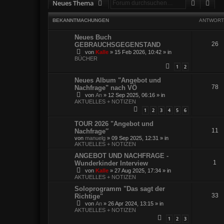
Suche
Erw
Neues Thema
BEKANNTMACHUNGEN
ANTWORT
Neues Buch
26
GEBRAUCHSGEGENSTAND
von
Kalle
»
15 Feb 2026, 10:42
» in
BÜCHER
1
2
Neues Album "Angebot und
78
Nachfrage" nach VÖ
von
An
»
12 Sep 2025, 06:16
» in
AKTUELLES + NOTIZEN
1
2
3
4
5
6
TOUR 2026 "Angebot und
11
Nachfrage″
von
manuelg
»
09 Sep 2025, 12:31
» in
AKTUELLES + NOTIZEN
ANGEBOT UND NACHFRAGE -
1
Wunderkinder Interview
von
Kalle
»
27 Aug 2025, 17:34
» in
AKTUELLES + NOTIZEN
Soloprogramm "Das sagt der
33
Richtige"
von
An
»
26 Apr 2024, 13:15
» in
AKTUELLES + NOTIZEN
1
2
3