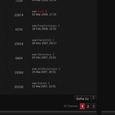
7209
von
Kalle
03 Mär 2008, 17:15
22874
von
EwigGestrieger
18 Feb 2008, 22:42
6234
von
PatrickH22
09 Nov 2007, 09:17
15918
von
Stirnenfuss
03 Okt 2007, 23:01
6604
von
derWestermann
24 Mai 2007, 20:31
19360
von
Ralvieh
23 Mai 2007, 12:01
35330
Gehe zu
1
2
Nächste
28 Themen