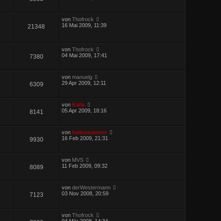
von
Thofrock
16 Mai 2009, 11:39
21348
von
Thofrock
04 Mai 2009, 17:41
7380
von
manuelg
29 Apr 2009, 12:11
6309
von
Kalle
05 Apr 2009, 18:16
8141
von
heikomannes
16 Feb 2009, 21:31
9930
von
MVS
11 Feb 2009, 09:32
8089
von
derWestermann
03 Nov 2008, 20:59
7123
von
Thofrock
04 Mär 2008, 14:34