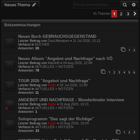
Suche
E
Neues Thema
1
2
3
41 Themen
Bekanntmachungen
Neues Buch GEBRAUCHSGEGENSTAND
Letzter Beitrag von
DasUltimatum
«
11 Jul 2026, 15:12
Verfasst in
BÜCHER
Antworten:
26
1
2
Neues Album "Angebot und Nachfrage" nach VÖ
Letzter Beitrag von
MartinB
«
04 Aug 2026, 22:08
Verfasst in
AKTUELLES + NOTIZEN
Antworten:
78
1
2
3
4
5
6
TOUR 2026 "Angebot und Nachfrage″
Letzter Beitrag von
Kalle
«
02 Jul 2026, 12:00
Verfasst in
AKTUELLES + NOTIZEN
Antworten:
11
ANGEBOT UND NACHFRAGE - Wunderkinder Interview
Letzter Beitrag von
Kalle
«
31 Aug 2025, 19:21
Verfasst in
AKTUELLES + NOTIZEN
Antworten:
1
Soloprogramm "Das sagt der Richtige"
Letzter Beitrag von
Kalle
«
02 Aug 2026, 19:34
Verfasst in
AKTUELLES + NOTIZEN
Antworten:
33
1
2
3