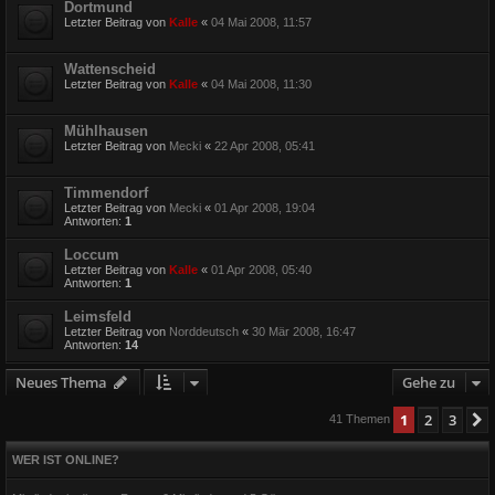
Dortmund
Letzter Beitrag von
Kalle
«
04 Mai 2008, 11:57
Wattenscheid
Letzter Beitrag von
Kalle
«
04 Mai 2008, 11:30
Mühlhausen
Letzter Beitrag von
Mecki
«
22 Apr 2008, 05:41
Timmendorf
Letzter Beitrag von
Mecki
«
01 Apr 2008, 19:04
Antworten:
1
Loccum
Letzter Beitrag von
Kalle
«
01 Apr 2008, 05:40
Antworten:
1
Leimsfeld
Letzter Beitrag von
Norddeutsch
«
30 Mär 2008, 16:47
Antworten:
14
Neues Thema
Gehe zu
1
2
3
41 Themen
WER IST ONLINE?