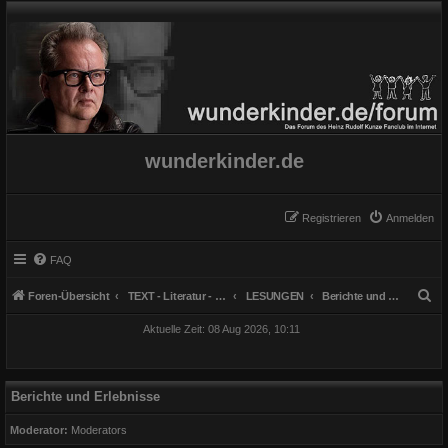
wunderkinder.de
Registrieren
Anmelden
FAQ
S
Foren-Übersicht
TEXT - Literatur - Lesungen u. Buch
LESUNGEN
Berichte und Erlebnisse
u
Aktuelle Zeit: 08 Aug 2026, 10:11
c
h
e
Berichte und Erlebnisse
Moderator:
Moderators