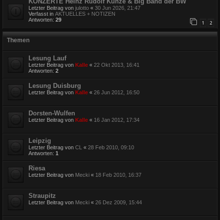
KONZERTE Heinz Rudolf Kunze & Big Band der BW
Letzter Beitrag von
julotto
«
30 Jun 2026, 21:47
Verfasst in
AKTUELLES + NOTIZEN
Antworten:
29
1
2
Themen
Lesung Lauf
Letzter Beitrag von
Kalle
«
22 Okt 2013, 16:41
Antworten:
2
Lesung Duisburg
Letzter Beitrag von
Kalle
«
26 Jun 2012, 16:50
Dorsten-Wulfen
Letzter Beitrag von
Kalle
«
16 Jan 2012, 17:34
Leipzig
Letzter Beitrag von
CL
«
28 Feb 2010, 09:10
Antworten:
1
Riesa
Letzter Beitrag von
Mecki
«
18 Feb 2010, 16:37
Straupitz
Letzter Beitrag von
Mecki
«
26 Dez 2009, 15:44