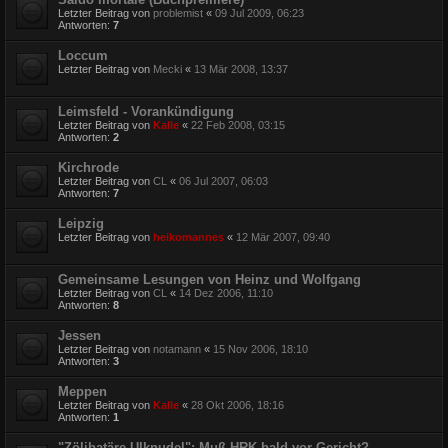
Letzter Beitrag von
problemist
«
09 Jul 2009, 06:23
Antworten:
7
Loccum
Letzter Beitrag von
Mecki
«
13 Mär 2008, 13:37
Leimsfeld - Vorankündigung
Letzter Beitrag von
Kalle
«
22 Feb 2008, 03:15
Antworten:
2
Kirchrode
Letzter Beitrag von
CL
«
06 Jul 2007, 06:03
Antworten:
7
Leipzig
Letzter Beitrag von
heikomannes
«
12 Mär 2007, 09:40
Gemeinsame Lesungen von Heinz und Wolfgang
Letzter Beitrag von
CL
«
14 Dez 2006, 11:10
Antworten:
8
Jessen
Letzter Beitrag von
notamann
«
15 Nov 2006, 18:10
Antworten:
3
Meppen
Letzter Beitrag von
Kalle
«
28 Okt 2006, 18:16
Antworten:
1
"Zölibatäre Ulknudel": Muß HRK bald vor Gericht?