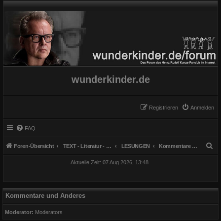
wunderkinder.de
Registrieren
Anmelden
FAQ
S
Foren-Übersicht
TEXT - Literatur - Lesungen u. Buch
LESUNGEN
Kommentare und Anderes
u
Aktuelle Zeit: 07 Aug 2026, 13:48
c
h
e
Kommentare und Anderes
Moderator:
Moderators