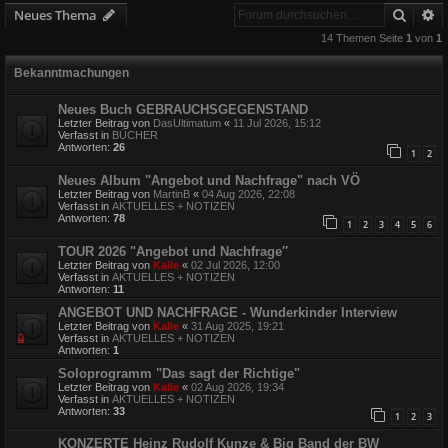
Suche
E
Neues Thema
14 Themen Seite
1
von
1
Bekanntmachungen
Neues Buch GEBRAUCHSGEGENSTAND
Letzter Beitrag von
DasUltimatum
«
11 Jul 2026, 15:12
Verfasst in
BÜCHER
Antworten:
26
1
2
Neues Album "Angebot und Nachfrage" nach VÖ
Letzter Beitrag von
MartinB
«
04 Aug 2026, 22:08
Verfasst in
AKTUELLES + NOTIZEN
Antworten:
78
1
2
3
4
5
6
TOUR 2026 "Angebot und Nachfrage″
Letzter Beitrag von
Kalle
«
02 Jul 2026, 12:00
Verfasst in
AKTUELLES + NOTIZEN
Antworten:
11
ANGEBOT UND NACHFRAGE - Wunderkinder Interview
Letzter Beitrag von
Kalle
«
31 Aug 2025, 19:21
Verfasst in
AKTUELLES + NOTIZEN
Antworten:
1
Soloprogramm "Das sagt der Richtige"
Letzter Beitrag von
Kalle
«
02 Aug 2026, 19:34
Verfasst in
AKTUELLES + NOTIZEN
Antworten:
33
1
2
3
KONZERTE Heinz Rudolf Kunze & Big Band der BW