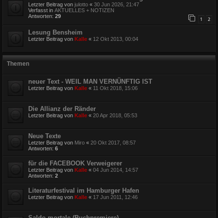
Letzter Beitrag von
julotto
«
30 Jun 2026, 21:47
Verfasst in
AKTUELLES + NOTIZEN
Antworten:
29
1
2
Lesung Bensheim
Letzter Beitrag von
Kalle
«
12 Okt 2013, 00:04
Themen
neuer Text - WEIL MAN VERNÜNFTIG IST
Letzter Beitrag von
Kalle
«
11 Okt 2018, 15:06
Die Allianz der Ränder
Letzter Beitrag von
Kalle
«
20 Apr 2018, 05:53
Neue Texte
Letzter Beitrag von
Miro
«
20 Okt 2017, 08:57
Antworten:
6
für die FACEBOOK Verweigerer
Letzter Beitrag von
Kalle
«
04 Jun 2014, 14:57
Antworten:
2
Literaturfestival im Hamburger Hafen
Letzter Beitrag von
Kalle
«
17 Jun 2011, 12:46
Saldo mortale (Buchpremiere)