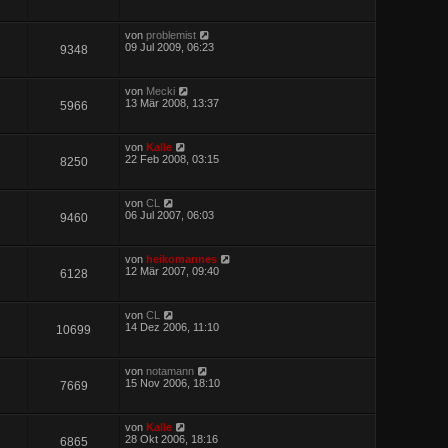
von
problemist
09 Jul 2009, 06:23
9348
von
Mecki
13 Mär 2008, 13:37
5966
von
Kalle
22 Feb 2008, 03:15
8250
von
CL
06 Jul 2007, 06:03
9460
von
heikomannes
12 Mär 2007, 09:40
6128
von
CL
14 Dez 2006, 11:10
10699
von
notamann
15 Nov 2006, 18:10
7669
von
Kalle
28 Okt 2006, 18:16
6865