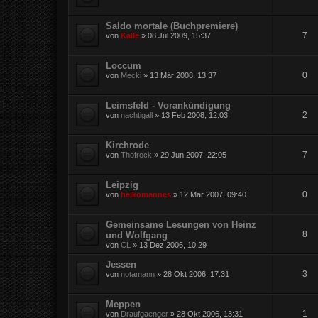
Saldo mortale (Buchpremiere)
7
von
Kalle
»
08 Jul 2009, 15:37
Loccum
0
von
Mecki
»
13 Mär 2008, 13:37
Leimsfeld - Vorankündigung
2
von
nachtigall
»
13 Feb 2008, 12:03
Kirchrode
7
von
Thofrock
»
29 Jun 2007, 22:05
Leipzig
0
von
heikomannes
»
12 Mär 2007, 09:40
Gemeinsame Lesungen von Heinz
8
und Wolfgang
von
CL
»
13 Dez 2006, 10:29
Jessen
3
von
notamann
»
28 Okt 2006, 17:31
Meppen
1
von
Draufgaenger
»
28 Okt 2006, 13:31