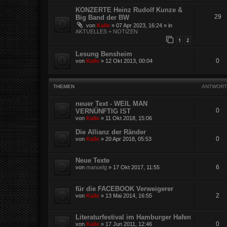
KONZERTE Heinz Rudolf Kunze &
29
Big Band der BW
von
Kalle
»
07 Apr 2023, 16:24
» in
AKTUELLES + NOTIZEN
1
2
Lesung Bensheim
0
von
Kalle
»
12 Okt 2013, 00:04
THEMEN
ANTWORT
neuer Text - WEIL MAN
0
VERNÜNFTIG IST
von
Kalle
»
11 Okt 2018, 15:06
Die Allianz der Ränder
0
von
Kalle
»
20 Apr 2018, 05:53
Neue Texte
6
von
manuelg
»
17 Okt 2017, 11:55
für die FACEBOOK Verweigerer
2
von
Kalle
»
13 Mai 2014, 16:55
Literaturfestival im Hamburger Hafen
0
von
Kalle
»
17 Jun 2011, 12:46