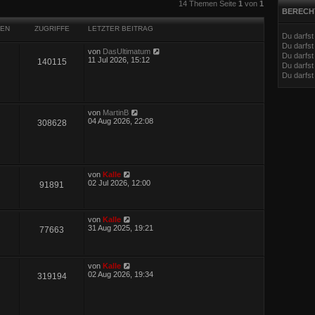
eiterte Suche
14 Themen Seite
1
von
1
BERECH
EN
ZUGRIFFE
LETZTER BEITRAG
Du darfs
Du darfs
von
DasUltimatum
Du darfst
11 Jul 2026, 15:12
140115
Du darfst
Du darfs
von
MartinB
04 Aug 2026, 22:08
308628
von
Kalle
02 Jul 2026, 12:00
91891
von
Kalle
31 Aug 2025, 19:21
77663
von
Kalle
02 Aug 2026, 19:34
319194