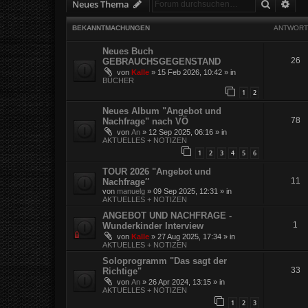
Suche
Erw
Neues Thema
BEKANNTMACHUNGEN
ANTWORT
Neues Buch
26
GEBRAUCHSGEGENSTAND
von
Kalle
»
15 Feb 2026, 10:42
» in
BÜCHER
1
2
Neues Album "Angebot und
78
Nachfrage" nach VÖ
von
An
»
12 Sep 2025, 06:16
» in
AKTUELLES + NOTIZEN
1
2
3
4
5
6
TOUR 2026 "Angebot und
11
Nachfrage″
von
manuelg
»
09 Sep 2025, 12:31
» in
AKTUELLES + NOTIZEN
ANGEBOT UND NACHFRAGE -
1
Wunderkinder Interview
von
Kalle
»
27 Aug 2025, 17:34
» in
AKTUELLES + NOTIZEN
Soloprogramm "Das sagt der
33
Richtige"
von
An
»
26 Apr 2024, 13:15
» in
AKTUELLES + NOTIZEN
1
2
3