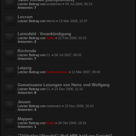
Letzter Beitrag von
problemist
«
09 Jul 2009, 06:23
Antworten:
7
Loccum
Letzter Beitrag von
Mecki
«
13 Mär 2008, 13:37
Leimsfeld - Vorankündigung
Letzter Beitrag von
Kalle
«
22 Feb 2008, 03:15
Antworten:
2
Kirchrode
Letzter Beitrag von
CL
«
06 Jul 2007, 06:03
Antworten:
7
Leipzig
Letzter Beitrag von
heikomannes
«
12 Mär 2007, 09:40
Gemeinsame Lesungen von Heinz und Wolfgang
Letzter Beitrag von
CL
«
14 Dez 2006, 11:10
Antworten:
8
Jessen
Letzter Beitrag von
notamann
«
15 Nov 2006, 18:10
Antworten:
3
Meppen
Letzter Beitrag von
Kalle
«
28 Okt 2006, 18:16
Antworten:
1
"Zölibatäre Ulknudel": Muß HRK bald vor Gericht?