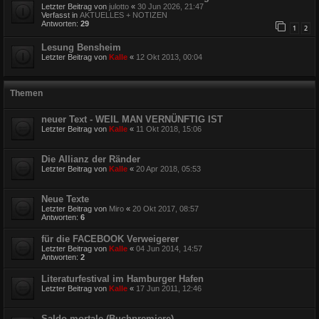
Letzter Beitrag von
julotto
«
30 Jun 2026, 21:47
Verfasst in
AKTUELLES + NOTIZEN
Antworten:
29
1
2
Lesung Bensheim
Letzter Beitrag von
Kalle
«
12 Okt 2013, 00:04
Themen
neuer Text - WEIL MAN VERNÜNFTIG IST
Letzter Beitrag von
Kalle
«
11 Okt 2018, 15:06
Die Allianz der Ränder
Letzter Beitrag von
Kalle
«
20 Apr 2018, 05:53
Neue Texte
Letzter Beitrag von
Miro
«
20 Okt 2017, 08:57
Antworten:
6
für die FACEBOOK Verweigerer
Letzter Beitrag von
Kalle
«
04 Jun 2014, 14:57
Antworten:
2
Literaturfestival im Hamburger Hafen
Letzter Beitrag von
Kalle
«
17 Jun 2011, 12:46
Saldo mortale (Buchpremiere)