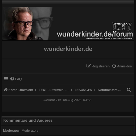
wunderkinder.de
Registrieren
Anmelden
FAQ
S
Foren-Übersicht
TEXT - Literatur - Lesungen u. Buch
LESUNGEN
Kommentare und Anderes
u
Aktuelle Zeit: 08 Aug 2026, 03:55
c
h
e
Kommentare und Anderes
Moderator:
Moderators