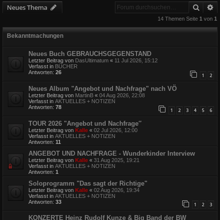
Suche
E
Neues Thema
14 Themen Seite
1
von
1
Bekanntmachungen
Neues Buch GEBRAUCHSGEGENSTAND
Letzter Beitrag von
DasUltimatum
«
11 Jul 2026, 15:12
Verfasst in
BÜCHER
Antworten:
26
1
2
Neues Album "Angebot und Nachfrage" nach VÖ
Letzter Beitrag von
MartinB
«
04 Aug 2026, 22:08
Verfasst in
AKTUELLES + NOTIZEN
Antworten:
78
1
2
3
4
5
6
TOUR 2026 "Angebot und Nachfrage″
Letzter Beitrag von
Kalle
«
02 Jul 2026, 12:00
Verfasst in
AKTUELLES + NOTIZEN
Antworten:
11
ANGEBOT UND NACHFRAGE - Wunderkinder Interview
Letzter Beitrag von
Kalle
«
31 Aug 2025, 19:21
Verfasst in
AKTUELLES + NOTIZEN
Antworten:
1
Soloprogramm "Das sagt der Richtige"
Letzter Beitrag von
Kalle
«
02 Aug 2026, 19:34
Verfasst in
AKTUELLES + NOTIZEN
Antworten:
33
1
2
3
KONZERTE Heinz Rudolf Kunze & Big Band der BW