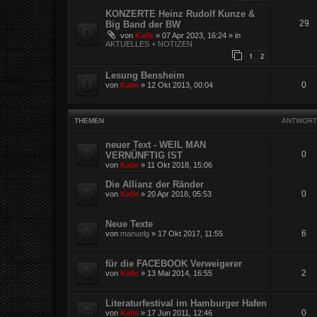
KONZERTE Heinz Rudolf Kunze &
29
Big Band der BW
von
Kalle
»
07 Apr 2023, 16:24
» in
AKTUELLES + NOTIZEN
1
2
Lesung Bensheim
0
von
Kalle
»
12 Okt 2013, 00:04
THEMEN
ANTWORT
neuer Text - WEIL MAN
0
VERNÜNFTIG IST
von
Kalle
»
11 Okt 2018, 15:06
Die Allianz der Ränder
0
von
Kalle
»
20 Apr 2018, 05:53
Neue Texte
6
von
manuelg
»
17 Okt 2017, 11:55
für die FACEBOOK Verweigerer
2
von
Kalle
»
13 Mai 2014, 16:55
Literaturfestival im Hamburger Hafen
0
von
Kalle
»
17 Jun 2011, 12:46