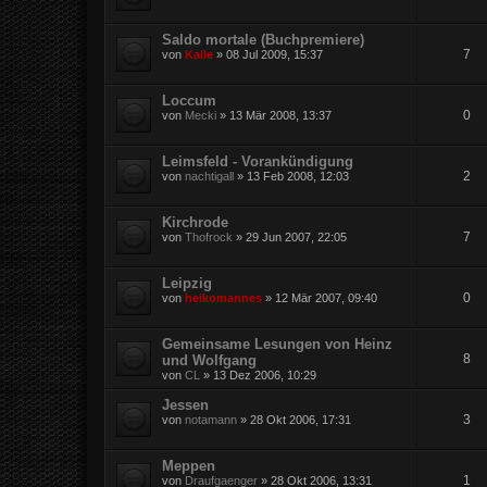
Saldo mortale (Buchpremiere)
7
von
Kalle
»
08 Jul 2009, 15:37
Loccum
0
von
Mecki
»
13 Mär 2008, 13:37
Leimsfeld - Vorankündigung
2
von
nachtigall
»
13 Feb 2008, 12:03
Kirchrode
7
von
Thofrock
»
29 Jun 2007, 22:05
Leipzig
0
von
heikomannes
»
12 Mär 2007, 09:40
Gemeinsame Lesungen von Heinz
8
und Wolfgang
von
CL
»
13 Dez 2006, 10:29
Jessen
3
von
notamann
»
28 Okt 2006, 17:31
Meppen
1
von
Draufgaenger
»
28 Okt 2006, 13:31