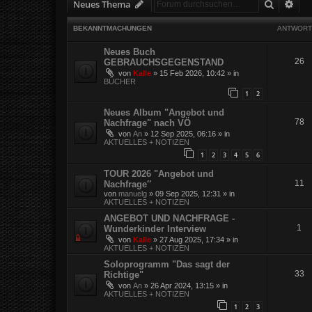
Suche
Erw
Neues Thema
BEKANNTMACHUNGEN
ANTWORT
Neues Buch
26
GEBRAUCHSGEGENSTAND
von
Kalle
»
15 Feb 2026, 10:42
» in
BÜCHER
1
2
Neues Album "Angebot und
78
Nachfrage" nach VÖ
von
An
»
12 Sep 2025, 06:16
» in
AKTUELLES + NOTIZEN
1
2
3
4
5
6
TOUR 2026 "Angebot und
11
Nachfrage″
von
manuelg
»
09 Sep 2025, 12:31
» in
AKTUELLES + NOTIZEN
ANGEBOT UND NACHFRAGE -
1
Wunderkinder Interview
von
Kalle
»
27 Aug 2025, 17:34
» in
AKTUELLES + NOTIZEN
Soloprogramm "Das sagt der
33
Richtige"
von
An
»
26 Apr 2024, 13:15
» in
AKTUELLES + NOTIZEN
1
2
3