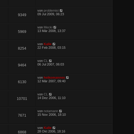
von
problemist
09 Jul 2009, 06:23
9349
von
Mecki
13 Mär 2008, 13:37
5969
von
Kalle
22 Feb 2008, 03:15
8254
von
CL
06 Jul 2007, 06:03
9464
von
heikomannes
12 Mär 2007, 09:40
6130
von
CL
14 Dez 2006, 11:10
10701
von
notamann
15 Nov 2006, 18:10
7671
von
Kalle
28 Okt 2006, 18:16
6868