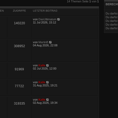
eiterte Suche
14 Themen Seite
1
von
1
BERECH
EN
ZUGRIFFE
LETZTER BEITRAG
Du darfs
Du darfs
von
DasUltimatum
Du darfst
11 Jul 2026, 15:12
140220
Du darfst
Du darfs
von
MartinB
04 Aug 2026, 22:08
308952
von
Kalle
02 Jul 2026, 12:00
91969
von
Kalle
31 Aug 2025, 19:21
77722
von
Kalle
02 Aug 2026, 19:34
319335