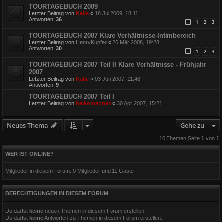
TOURTAGEBUCH 2009
Letzter Beitrag von
Kalle
«
18 Jul 2009, 18:11
Antworten:
36
1
2
3
TOURTAGEBUCH 2007 Klare Verhältnisse-Intimbereich
Letzter Beitrag von
HenryKupfer
«
26 Mär 2008, 19:28
Antworten:
30
1
2
3
TOURTAGEBUCH 2007 Teil II Klare Verhältnisse - Frühjahr
2007
Letzter Beitrag von
Kalle
«
03 Jun 2007, 11:46
Antworten:
9
TOURTAGEBUCH 2007 Teil I
Letzter Beitrag von
heikomannes
«
30 Apr 2007, 15:21
Neues Thema
Gehe zu
10 Themen Seite
1
von
1
WER IST ONLINE?
Mitglieder in diesem Forum: 0 Mitglieder und 11 Gäste
BERECHTIGUNGEN IN DIESEM FORUM
Du darfst
keine
neuen Themen in diesem Forum erstellen.
Du darfst
keine
Antworten zu Themen in diesem Forum erstellen.