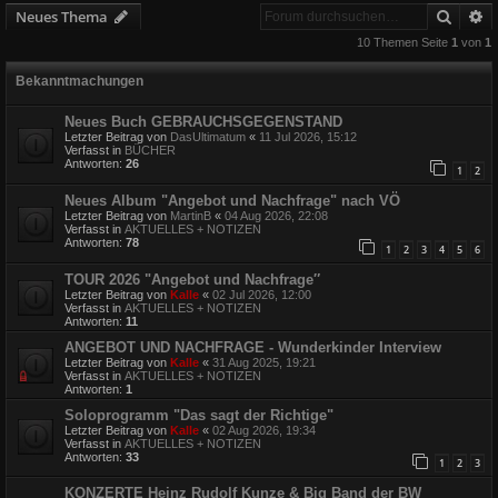
Suche
E
Neues Thema
10 Themen Seite
1
von
1
Bekanntmachungen
Neues Buch GEBRAUCHSGEGENSTAND
Letzter Beitrag von
DasUltimatum
«
11 Jul 2026, 15:12
Verfasst in
BÜCHER
Antworten:
26
1
2
Neues Album "Angebot und Nachfrage" nach VÖ
Letzter Beitrag von
MartinB
«
04 Aug 2026, 22:08
Verfasst in
AKTUELLES + NOTIZEN
Antworten:
78
1
2
3
4
5
6
TOUR 2026 "Angebot und Nachfrage″
Letzter Beitrag von
Kalle
«
02 Jul 2026, 12:00
Verfasst in
AKTUELLES + NOTIZEN
Antworten:
11
ANGEBOT UND NACHFRAGE - Wunderkinder Interview
Letzter Beitrag von
Kalle
«
31 Aug 2025, 19:21
Verfasst in
AKTUELLES + NOTIZEN
Antworten:
1
Soloprogramm "Das sagt der Richtige"
Letzter Beitrag von
Kalle
«
02 Aug 2026, 19:34
Verfasst in
AKTUELLES + NOTIZEN
Antworten:
33
1
2
3
KONZERTE Heinz Rudolf Kunze & Big Band der BW