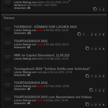
Letzter Beitrag von
julotto
«
30 Jun 2026, 21:47
Verfasst in
AKTUELLES + NOTIZEN
Antworten:
29
1
2
Themen
TOURBUCH - KÖNNEN VOR LACHEN 2024
Letzter Beitrag von
Kalle
«
09 Okt 2024, 16:39
Antworten:
111
1
5
6
7
8
…
TOURTAGEBUCH 2022
Letzter Beitrag von
Kalle
«
05 Sep 2022, 06:51
Antworten:
55
1
2
3
4
HRK im Capitol Düsseldorf, 11.05.222
Letzter Beitrag von
DaKo
«
15 Mai 2022, 15:04
Tourtagebuch 2019 "Schöne Grüße vom Schicksal"
Letzter Beitrag von
manuelg
«
18 Jun 2019, 12:42
Antworten:
50
1
2
3
4
TOURTAGEBUCH 2016
Letzter Beitrag von
Kalle
«
07 Nov 2016, 18:39
Antworten:
38
1
2
3
TOURTAGEBUCH 2014 zum Nacherleben mit Videos
Letzter Beitrag von
Kalle
«
28 Apr 2014, 16:45
Antworten:
46
1
2
3
4