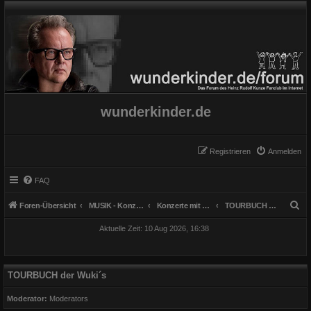
wunderkinder.de
Registrieren
Anmelden
FAQ
S
Foren-Übersicht
MUSIK - Konzerte, Instrumente und Gesang
Konzerte mit "Verstärkung"
TOURBUCH der Wuki´s
u
Aktuelle Zeit: 10 Aug 2026, 16:38
c
h
e
TOURBUCH der Wuki´s
Moderator:
Moderators