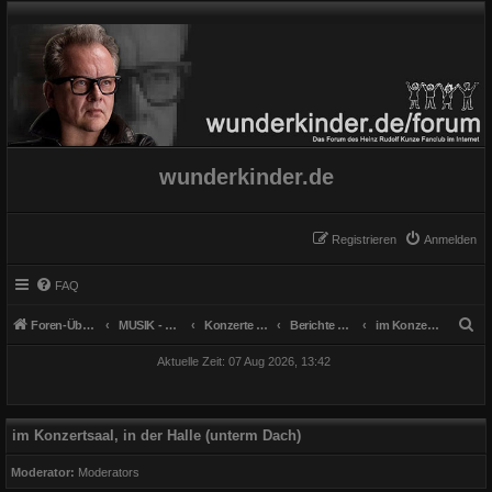
wunderkinder.de
Registrieren
Anmelden
FAQ
S
Foren-Übersicht
MUSIK - Konzerte, Instrumente und Gesang
Konzerte mit "Verstärkung"
Berichte und Erlebnisse
im Konzertsaal, in der Halle (unterm Dach)
u
Aktuelle Zeit: 07 Aug 2026, 13:42
c
h
e
im Konzertsaal, in der Halle (unterm Dach)
Moderator:
Moderators