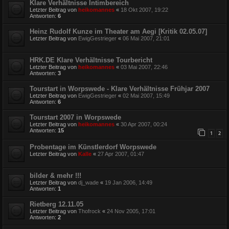
Klare Verhältnisse Intimbereich
Letzter Beitrag von
heikomannes
«
18 Okt 2007, 19:22
Antworten:
6
Heinz Rudolf Kunze im Theater am Aegi [Kritik 02.05.07]
Letzter Beitrag von
EwigGestrieger
«
06 Mai 2007, 21:01
HRK.DE Klare Verhältnisse Tourbericht
Letzter Beitrag von
heikomannes
«
03 Mai 2007, 22:46
Antworten:
3
Tourstart in Worpswede - Klare Verhältnisse Frühjar 2007
Letzter Beitrag von
EwigGestrieger
«
02 Mai 2007, 15:49
Antworten:
6
Tourstart 2007 in Worpswede
Letzter Beitrag von
heikomannes
«
30 Apr 2007, 00:24
Antworten:
15
1
2
Probentage im Künstlerdorf Worpswede
Letzter Beitrag von
Kalle
«
27 Apr 2007, 01:47
bilder & mehr !!!
Letzter Beitrag von
dj_wade
«
19 Jan 2006, 14:49
Antworten:
1
Rietberg 12.11.05
Letzter Beitrag von
Thofrock
«
24 Nov 2005, 17:01
Antworten:
2