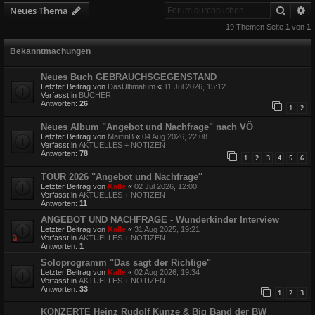
Suche
E
Neues Thema
19 Themen Seite
1
von
1
Bekanntmachungen
Neues Buch GEBRAUCHSGEGENSTAND
Letzter Beitrag von
DasUltimatum
«
11 Jul 2026, 15:12
Verfasst in
BÜCHER
Antworten:
26
1
2
Neues Album "Angebot und Nachfrage" nach VÖ
Letzter Beitrag von
MartinB
«
04 Aug 2026, 22:08
Verfasst in
AKTUELLES + NOTIZEN
Antworten:
78
1
2
3
4
5
6
TOUR 2026 "Angebot und Nachfrage″
Letzter Beitrag von
Kalle
«
02 Jul 2026, 12:00
Verfasst in
AKTUELLES + NOTIZEN
Antworten:
11
ANGEBOT UND NACHFRAGE - Wunderkinder Interview
Letzter Beitrag von
Kalle
«
31 Aug 2025, 19:21
Verfasst in
AKTUELLES + NOTIZEN
Antworten:
1
Soloprogramm "Das sagt der Richtige"
Letzter Beitrag von
Kalle
«
02 Aug 2026, 19:34
Verfasst in
AKTUELLES + NOTIZEN
Antworten:
33
1
2
3
KONZERTE Heinz Rudolf Kunze & Big Band der BW