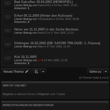
Bad Salzuflen 30.04.2003 (HEIMSPIEL)
Letzter Beitrag von
PatrickH22
«
23 Nov 2005, 10:23
Antworten:
1
Erfurt 05.11.2005 (Hinter den Kulissen)
Letzter Beitrag von
Tohuwabohu
«
19 Nov 2005, 20:06
Antworten:
3
Heinz am 11.11.2005 in der Zeche Bochum.
Letzter Beitrag von
Andre72
«
17 Nov 2005, 21:22
Göttingen 16.02.2002 (DIE SATORI TRILOGIE: 1.-Trauma)
Letzter Beitrag von
Kilian
«
17 Nov 2005, 12:44
Kiel 10.11.2005
Letzter Beitrag von
ulf
«
17 Nov 2005, 12:18
Antworten:
2
Neues Thema
Gehe zu
19 Themen Seite
1
von
1
WER IST ONLINE?
Mitglieder in diesem Forum: 0 Mitglieder und 7 Gäste
BERECHTIGUNGEN IN DIESEM FORUM