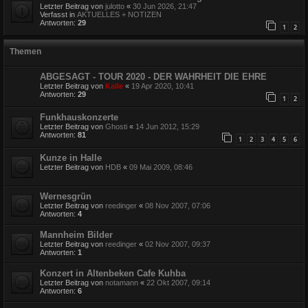
Letzter Beitrag von
julotto
«
30 Jun 2026, 21:47
Verfasst in
AKTUELLES + NOTIZEN
Antworten:
29
1
2
Themen
ABGESAGT - TOUR 2020 - DER WAHRHEIT DIE EHRE
Letzter Beitrag von
Kalle
«
19 Apr 2020, 10:41
Antworten:
29
1
2
Funkhauskonzerte
Letzter Beitrag von
Ghosti
«
14 Jun 2012, 15:29
Antworten:
81
1
2
3
4
5
6
Kunze in Halle
Letzter Beitrag von
HDB
«
09 Mai 2009, 08:46
Wernesgrün
Letzter Beitrag von
reedinger
«
08 Nov 2007, 07:06
Antworten:
4
Mannheim Bilder
Letzter Beitrag von
reedinger
«
02 Nov 2007, 09:37
Antworten:
1
Konzert in Altenbeken Cafe Kuhba
Letzter Beitrag von
notamann
«
22 Okt 2007, 09:14
Antworten:
6