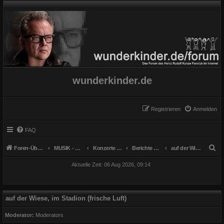
wunderkinder.de
Registrieren
Anmelden
FAQ
S
Foren-Übersicht
MUSIK - Konzerte, Instrumente und Gesang
Konzerte mit "Verstärkung"
Berichte und Erlebnisse
auf der Wiese, im Stadion (frische Luft)
u
Aktuelle Zeit: 06 Aug 2026, 09:14
c
h
e
auf der Wiese, im Stadion (frische Luft)
Moderator:
Moderators