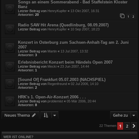
Songs an einem Sommerabend - Bad Staffelstein Kloster
Banz
Letzter Beitrag von
HenryKupfer
«
13 Okt 2007, 16:31
Antworten:
20
1
2
Radio SAW Hit Arena (Quedlinburg, 08.09.2007)
Letzter Beitrag von
HenryKupfer
«
10 Sep 2007, 18:23
Konzert in Osterburg zum Sachsen-Anhalt-Tag am 2. Juni
2007
Letzter Beitrag von
Martin
«
13 Jul 2007, 13:32
Antworten:
3
Erlebnisbericht Konzert beim Händels Open 2007
Letzter Beitrag von
Mecki
«
23 Jun 2007, 14:44
Antworten:
1
[Sound Of] Frankfurt 05.07.2003 (NACHSPIEL)
Letzter Beitrag von
Regenfreund
«
02 Jul 2006, 14:10
Antworten:
2
HRK's 1. Open-Air-Konzert 2006 . . .
Letzter Beitrag von
problemist
«
05 Mär 2006, 20:44
Antworten:
8
Neues Thema
Gehe zu
1
2
22 Themen
WER IST ONLINE?