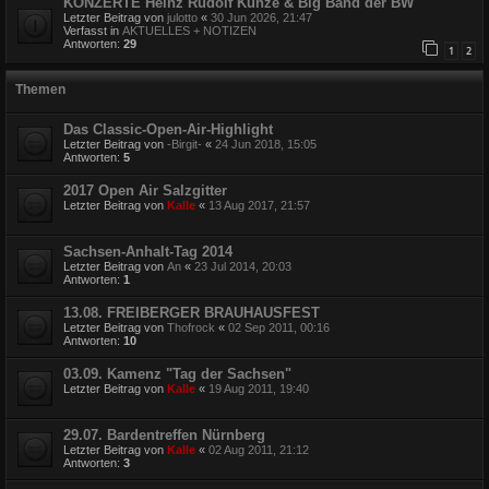
KONZERTE Heinz Rudolf Kunze & Big Band der BW
Letzter Beitrag von
julotto
«
30 Jun 2026, 21:47
Verfasst in
AKTUELLES + NOTIZEN
Antworten:
29
1
2
Themen
Das Classic-Open-Air-Highlight
Letzter Beitrag von
-Birgit-
«
24 Jun 2018, 15:05
Antworten:
5
2017 Open Air Salzgitter
Letzter Beitrag von
Kalle
«
13 Aug 2017, 21:57
Sachsen-Anhalt-Tag 2014
Letzter Beitrag von
An
«
23 Jul 2014, 20:03
Antworten:
1
13.08. FREIBERGER BRAUHAUSFEST
Letzter Beitrag von
Thofrock
«
02 Sep 2011, 00:16
Antworten:
10
03.09. Kamenz "Tag der Sachsen"
Letzter Beitrag von
Kalle
«
19 Aug 2011, 19:40
29.07. Bardentreffen Nürnberg
Letzter Beitrag von
Kalle
«
02 Aug 2011, 21:12
Antworten:
3