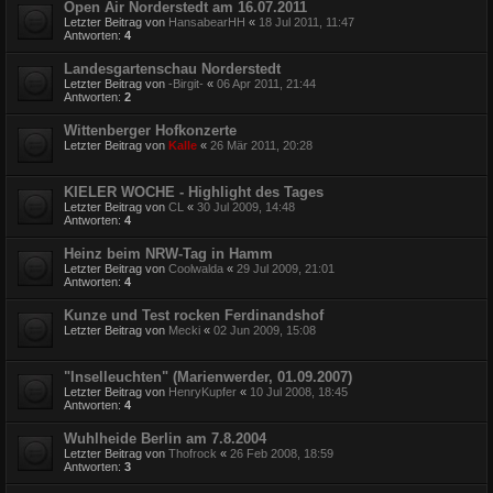
Open Air Norderstedt am 16.07.2011
Letzter Beitrag von
HansabearHH
«
18 Jul 2011, 11:47
Antworten:
4
Landesgartenschau Norderstedt
Letzter Beitrag von
-Birgit-
«
06 Apr 2011, 21:44
Antworten:
2
Wittenberger Hofkonzerte
Letzter Beitrag von
Kalle
«
26 Mär 2011, 20:28
KIELER WOCHE - Highlight des Tages
Letzter Beitrag von
CL
«
30 Jul 2009, 14:48
Antworten:
4
Heinz beim NRW-Tag in Hamm
Letzter Beitrag von
Coolwalda
«
29 Jul 2009, 21:01
Antworten:
4
Kunze und Test rocken Ferdinandshof
Letzter Beitrag von
Mecki
«
02 Jun 2009, 15:08
"Inselleuchten" (Marienwerder, 01.09.2007)
Letzter Beitrag von
HenryKupfer
«
10 Jul 2008, 18:45
Antworten:
4
Wuhlheide Berlin am 7.8.2004
Letzter Beitrag von
Thofrock
«
26 Feb 2008, 18:59
Antworten:
3