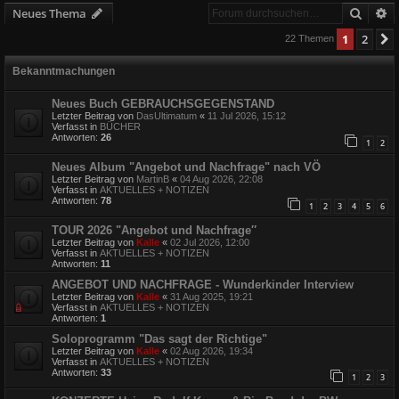
Suche
E
Neues Thema
1
2
22 Themen
Bekanntmachungen
Neues Buch GEBRAUCHSGEGENSTAND
Letzter Beitrag von
DasUltimatum
«
11 Jul 2026, 15:12
Verfasst in
BÜCHER
Antworten:
26
1
2
Neues Album "Angebot und Nachfrage" nach VÖ
Letzter Beitrag von
MartinB
«
04 Aug 2026, 22:08
Verfasst in
AKTUELLES + NOTIZEN
Antworten:
78
1
2
3
4
5
6
TOUR 2026 "Angebot und Nachfrage″
Letzter Beitrag von
Kalle
«
02 Jul 2026, 12:00
Verfasst in
AKTUELLES + NOTIZEN
Antworten:
11
ANGEBOT UND NACHFRAGE - Wunderkinder Interview
Letzter Beitrag von
Kalle
«
31 Aug 2025, 19:21
Verfasst in
AKTUELLES + NOTIZEN
Antworten:
1
Soloprogramm "Das sagt der Richtige"
Letzter Beitrag von
Kalle
«
02 Aug 2026, 19:34
Verfasst in
AKTUELLES + NOTIZEN
Antworten:
33
1
2
3