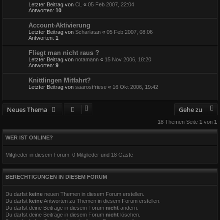
Letzter Beitrag von
CL
«
05 Feb 2007, 22:04
Antworten:
10
Account-Aktivierung
Letzter Beitrag von
Scharlatan
«
05 Feb 2007, 08:06
Antworten:
1
Fliegt man nicht raus ?
Letzter Beitrag von
notamann
«
15 Nov 2006, 18:20
Antworten:
9
Knittlingen Mitfahrt?
Letzter Beitrag von
saarostfriese
«
16 Okt 2006, 19:42
Neues Thema
Gehe zu
18 Themen Seite
1
von
1
WER IST ONLINE?
Mitglieder in diesem Forum: 0 Mitglieder und 18 Gäste
BERECHTIGUNGEN IN DIESEM FORUM
Du darfst
keine
neuen Themen in diesem Forum erstellen.
Du darfst
keine
Antworten zu Themen in diesem Forum erstellen.
Du darfst deine Beiträge in diesem Forum
nicht
ändern.
Du darfst deine Beiträge in diesem Forum
nicht
löschen.