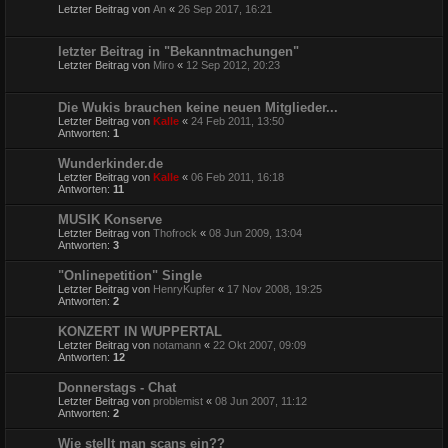
Letzter Beitrag von
An
«
26 Sep 2017, 16:21
letzter Beitrag in "Bekanntmachungen"
Letzter Beitrag von
Miro
«
12 Sep 2012, 20:23
Die Wukis brauchen keine neuen Mitglieder...
Letzter Beitrag von
Kalle
«
24 Feb 2011, 13:50
Antworten:
1
Wunderkinder.de
Letzter Beitrag von
Kalle
«
06 Feb 2011, 16:18
Antworten:
11
MUSIK Konserve
Letzter Beitrag von
Thofrock
«
08 Jun 2009, 13:04
Antworten:
3
"Onlinepetition" Single
Letzter Beitrag von
HenryKupfer
«
17 Nov 2008, 19:25
Antworten:
2
KONZERT IN WUPPERTAL
Letzter Beitrag von
notamann
«
22 Okt 2007, 09:09
Antworten:
12
Donnerstags - Chat
Letzter Beitrag von
problemist
«
08 Jun 2007, 11:12
Antworten:
2
Wie stellt man scans ein??