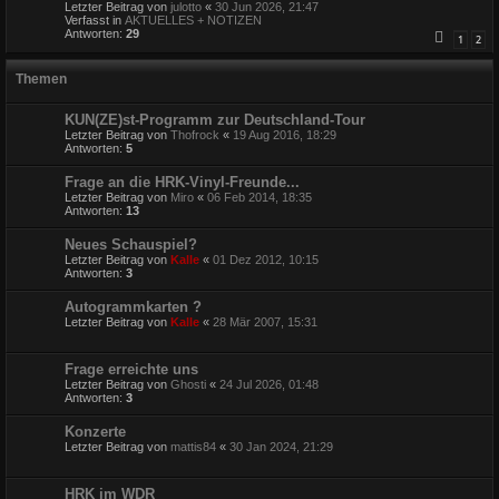
Letzter Beitrag von
julotto
«
30 Jun 2026, 21:47
Verfasst in
AKTUELLES + NOTIZEN
Antworten:
29
1
2
Themen
KUN(ZE)st-Programm zur Deutschland-Tour
Letzter Beitrag von
Thofrock
«
19 Aug 2016, 18:29
Antworten:
5
Frage an die HRK-Vinyl-Freunde...
Letzter Beitrag von
Miro
«
06 Feb 2014, 18:35
Antworten:
13
Neues Schauspiel?
Letzter Beitrag von
Kalle
«
01 Dez 2012, 10:15
Antworten:
3
Autogrammkarten ?
Letzter Beitrag von
Kalle
«
28 Mär 2007, 15:31
Frage erreichte uns
Letzter Beitrag von
Ghosti
«
24 Jul 2026, 01:48
Antworten:
3
Konzerte
Letzter Beitrag von
mattis84
«
30 Jan 2024, 21:29
HRK im WDR