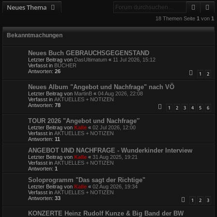
Suche
E
Neues Thema
18 Themen Seite
1
von
1
Bekanntmachungen
Neues Buch GEBRAUCHSGEGENSTAND
Letzter Beitrag von
DasUltimatum
«
11 Jul 2026, 15:12
Verfasst in
BÜCHER
Antworten:
26
1
2
Neues Album "Angebot und Nachfrage" nach VÖ
Letzter Beitrag von
MartinB
«
04 Aug 2026, 22:08
Verfasst in
AKTUELLES + NOTIZEN
Antworten:
78
1
2
3
4
5
6
TOUR 2026 "Angebot und Nachfrage″
Letzter Beitrag von
Kalle
«
02 Jul 2026, 12:00
Verfasst in
AKTUELLES + NOTIZEN
Antworten:
11
ANGEBOT UND NACHFRAGE - Wunderkinder Interview
Letzter Beitrag von
Kalle
«
31 Aug 2025, 19:21
Verfasst in
AKTUELLES + NOTIZEN
Antworten:
1
Soloprogramm "Das sagt der Richtige"
Letzter Beitrag von
Kalle
«
02 Aug 2026, 19:34
Verfasst in
AKTUELLES + NOTIZEN
Antworten:
33
1
2
3
KONZERTE Heinz Rudolf Kunze & Big Band der BW