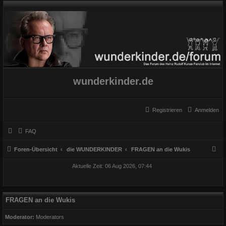
wunderkinder.de
Registrieren
Anmelden
FAQ
S
Foren-Übersicht
die WUNDERKINDER
FRAGEN an die Wukis
u
Aktuelle Zeit: 06 Aug 2026, 07:44
c
h
e
FRAGEN an die Wukis
Moderator:
Moderators