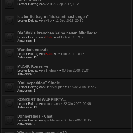
Letzter Beitrag von
An
«
26 Sep 2017, 16:21
letzter Beitrag in "Bekanntmachungen"
Letzter Beitrag von
Miro
«
12 Sep 2012, 20:23
Die Wukis brauchen keine neuen Mitglieder...
Letzter Beitrag von
Kalle
«
24 Feb 2011, 13:50
Antworten:
1
Wunderkinder.de
Letzter Beitrag von
Kalle
«
06 Feb 2011, 16:18
Antworten:
11
MUSIK Konserve
Letzter Beitrag von
Thofrock
«
08 Jun 2009, 13:04
Antworten:
3
"Onlinepetition" Single
Letzter Beitrag von
HenryKupfer
«
17 Nov 2008, 19:25
Antworten:
2
KONZERT IN WUPPERTAL
Letzter Beitrag von
notamann
«
22 Okt 2007, 09:09
Antworten:
12
Donnerstags - Chat
Letzter Beitrag von
problemist
«
08 Jun 2007, 11:12
Antworten:
2
Wie stellt man scans ein??