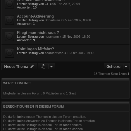
Letzter Beitrag von
CL
«
05 Feb 2007, 22:04
Antworten:
10
Account-Aktivierung
Letzter Beitrag von
Scharlatan
«
05 Feb 2007, 08:06
Antworten:
1
Fliegt man nicht raus ?
Letzter Beitrag von
notamann
«
15 Nov 2006, 18:20
Antworten:
9
Knittlingen Mitfahrt?
Letzter Beitrag von
saarostfriese
«
16 Okt 2006, 19:42
Neues Thema
Gehe zu
18 Themen Seite
1
von
1
WER IST ONLINE?
Mitglieder in diesem Forum: 0 Mitglieder und 1 Gast
BERECHTIGUNGEN IN DIESEM FORUM
Du darfst
keine
neuen Themen in diesem Forum erstellen.
Du darfst
keine
Antworten zu Themen in diesem Forum erstellen.
Du darfst deine Beiträge in diesem Forum
nicht
ändern.
Du darfst deine Beiträge in diesem Forum
nicht
löschen.