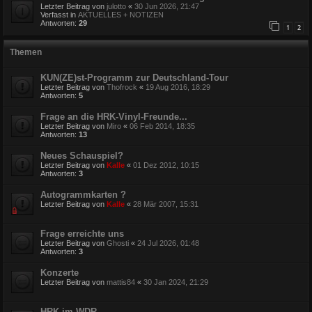
Letzter Beitrag von
julotto
«
30 Jun 2026, 21:47
Verfasst in
AKTUELLES + NOTIZEN
Antworten:
29
1
2
Themen
KUN(ZE)st-Programm zur Deutschland-Tour
Letzter Beitrag von
Thofrock
«
19 Aug 2016, 18:29
Antworten:
5
Frage an die HRK-Vinyl-Freunde...
Letzter Beitrag von
Miro
«
06 Feb 2014, 18:35
Antworten:
13
Neues Schauspiel?
Letzter Beitrag von
Kalle
«
01 Dez 2012, 10:15
Antworten:
3
Autogrammkarten ?
Letzter Beitrag von
Kalle
«
28 Mär 2007, 15:31
Frage erreichte uns
Letzter Beitrag von
Ghosti
«
24 Jul 2026, 01:48
Antworten:
3
Konzerte
Letzter Beitrag von
mattis84
«
30 Jan 2024, 21:29
HRK im WDR