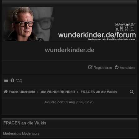
wunderkinder.de
Registrieren
Anmelden
FAQ
S
Foren-Übersicht
die WUNDERKINDER
FRAGEN an die Wukis
u
Aktuelle Zeit: 09 Aug 2026, 12:28
c
h
e
FRAGEN an die Wukis
Moderator:
Moderators