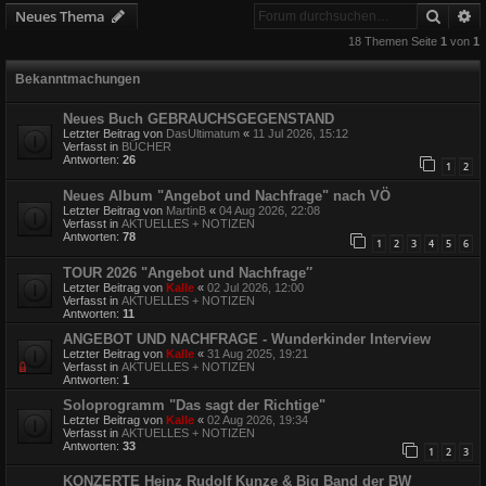
Suche
E
Neues Thema
18 Themen Seite
1
von
1
Bekanntmachungen
Neues Buch GEBRAUCHSGEGENSTAND
Letzter Beitrag von
DasUltimatum
«
11 Jul 2026, 15:12
Verfasst in
BÜCHER
Antworten:
26
1
2
Neues Album "Angebot und Nachfrage" nach VÖ
Letzter Beitrag von
MartinB
«
04 Aug 2026, 22:08
Verfasst in
AKTUELLES + NOTIZEN
Antworten:
78
1
2
3
4
5
6
TOUR 2026 "Angebot und Nachfrage″
Letzter Beitrag von
Kalle
«
02 Jul 2026, 12:00
Verfasst in
AKTUELLES + NOTIZEN
Antworten:
11
ANGEBOT UND NACHFRAGE - Wunderkinder Interview
Letzter Beitrag von
Kalle
«
31 Aug 2025, 19:21
Verfasst in
AKTUELLES + NOTIZEN
Antworten:
1
Soloprogramm "Das sagt der Richtige"
Letzter Beitrag von
Kalle
«
02 Aug 2026, 19:34
Verfasst in
AKTUELLES + NOTIZEN
Antworten:
33
1
2
3
KONZERTE Heinz Rudolf Kunze & Big Band der BW