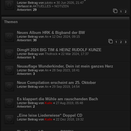
Letzter Beitrag von
julotto
«
30 Jun 2026, 21:47
Verfasst in
AKTUELLES + NOTIZEN
Antworten:
29
1
2
Themen
Neues Album HRK & Bigband der BW
Letzter Beitrag von
An
«
12 Dez 2024, 09:15
Antworten:
30
1
2
3
DimgH 2024 BIG TIM & HEINZ RUDOLF KUNZE
Letzter Beitrag von
Thofrock
«
22 Mär 2024, 17:37
Antworten:
5
Neuauflage Wunderkinder, Dein ist mein ganzes Herz
Letzter Beitrag von
An
«
28 Sep 2023, 18:41
Antworten:
3
Neue Compilation erscheint am 25. Oktober
Letzter Beitrag von
An
«
29 Sep 2019, 14:54
Es klappert die Mühle am rauschenden Bach
Letzter Beitrag von
Kalle
«
27 Aug 2019, 05:48
Antworten:
2
„Eine leise Liederwiese“ Doppel CD
Letzter Beitrag von
Kalle
«
22 Dez 2018, 19:32