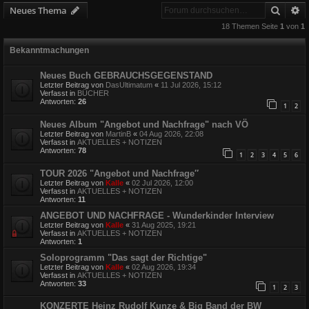
Suche
E
Neues Thema
18 Themen Seite
1
von
1
Bekanntmachungen
Neues Buch GEBRAUCHSGEGENSTAND
Letzter Beitrag von
DasUltimatum
«
11 Jul 2026, 15:12
Verfasst in
BÜCHER
Antworten:
26
1
2
Neues Album "Angebot und Nachfrage" nach VÖ
Letzter Beitrag von
MartinB
«
04 Aug 2026, 22:08
Verfasst in
AKTUELLES + NOTIZEN
Antworten:
78
1
2
3
4
5
6
TOUR 2026 "Angebot und Nachfrage″
Letzter Beitrag von
Kalle
«
02 Jul 2026, 12:00
Verfasst in
AKTUELLES + NOTIZEN
Antworten:
11
ANGEBOT UND NACHFRAGE - Wunderkinder Interview
Letzter Beitrag von
Kalle
«
31 Aug 2025, 19:21
Verfasst in
AKTUELLES + NOTIZEN
Antworten:
1
Soloprogramm "Das sagt der Richtige"
Letzter Beitrag von
Kalle
«
02 Aug 2026, 19:34
Verfasst in
AKTUELLES + NOTIZEN
Antworten:
33
1
2
3
KONZERTE Heinz Rudolf Kunze & Big Band der BW