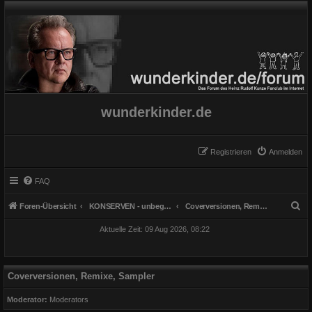
wunderkinder.de
Registrieren
Anmelden
FAQ
S
Foren-Übersicht
KONSERVEN - unbegrenzt haltbar
Coverversionen, Remixe, Sampler
u
Aktuelle Zeit: 09 Aug 2026, 08:22
c
h
e
Coverversionen, Remixe, Sampler
Moderator:
Moderators