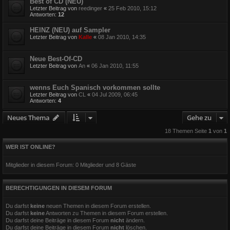
Best of CD (NEU)
Letzter Beitrag von
reedinger
«
25 Feb 2010, 15:12
Antworten:
12
HEINZ (NEU) auf Sampler
Letzter Beitrag von
Kalle
«
08 Jan 2010, 14:35
Neue Best-Of-CD
Letzter Beitrag von
An
«
06 Jan 2010, 11:55
wenns Euch Spanisch vorkommen sollte
Letzter Beitrag von
CL
«
04 Jul 2009, 06:45
Antworten:
4
Neues Thema
Gehe zu
18 Themen Seite
1
von
1
WER IST ONLINE?
Mitglieder in diesem Forum: 0 Mitglieder und 8 Gäste
BERECHTIGUNGEN IN DIESEM FORUM
Du darfst
keine
neuen Themen in diesem Forum erstellen.
Du darfst
keine
Antworten zu Themen in diesem Forum erstellen.
Du darfst deine Beiträge in diesem Forum
nicht
ändern.
Du darfst deine Beiträge in diesem Forum
nicht
löschen.