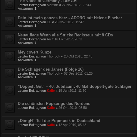
The Voice of Germany - DIMGH
Letzter Beitrag von
MartinB
«
27 Nov 2017, 22:43
Antworten:
1
Dein ist mein ganzes Herz - ADORO mit Helene Fischer
Letzter Beitrag von
CL
«
26 Nov 2017, 19:47
Antworten:
1
Neuauflage Wenn alle Stricke Regisseur mit 8 CDs
Letzter Beitrag von
An
«
16 Okt 2017, 20:11
Antworten:
7
Mey covert Kunze
Letzter Beitrag von
Thofrock
«
23 Okt 2015, 22:43
Antworten:
1
Die Schlager des Jahres (Folge 16)
Letzter Beitrag von
Thofrock
«
07 Dez 2011, 01:25
Antworten:
1
“Doppelt Gut” – 40. Jubiläum: 40 Mal doppelt-gute Schlager
Letzter Beitrag von
Kalle
«
19 Jun 2011, 11:30
Die schönsten Popsongs des Nordens
Letzter Beitrag von
Kalle
«
26 Okt 2010, 05:50
„DimgH“ Teil der Popmusik in Deutschland
Letzter Beitrag von
Kalle
«
12 Apr 2010, 05:48