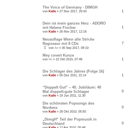
The Voice of Germany - DIMGH
1
von
Kalle
»
27 Nov 2017, 20:43
Dein ist mein ganzes Herz - ADORO
1
mit Helene Fischer
von
Kalle
»
26 Nov 2017, 12:16
Neuauflage Wenn alle Stricke
7
Regisseur mit 8 CDs
von
An
»
30 Sep 2017, 09:10
Mey covert Kunze
1
von
An
»
22 Okt 2015, 07:48
Die Schlager des Jahres (Folge 16)
1
von
Kalle
»
05 Dez 2011, 22:14
“Doppelt Gut” – 40. Jubiläum: 40
0
Mal doppelt-gute Schlager
von
Kalle
»
19 Jun 2011, 11:30
Die schönsten Popsongs des
0
Nordens
von
Kalle
»
26 Okt 2010, 05:50
„DimgH“ Teil der Popmusik in
0
Deutschland
von
Kalle
»
12 Apr 2010, 05:48