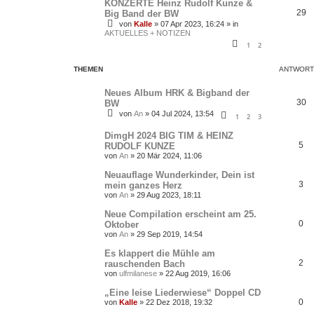
KONZERTE Heinz Rudolf Kunze &
29
Big Band der BW
von
Kalle
»
07 Apr 2023, 16:24
» in
AKTUELLES + NOTIZEN
1
2
THEMEN
ANTWORT
Neues Album HRK & Bigband der
30
BW
von
An
»
04 Jul 2024, 13:54
1
2
3
DimgH 2024 BIG TIM & HEINZ
5
RUDOLF KUNZE
von
An
»
20 Mär 2024, 11:06
Neuauflage Wunderkinder, Dein ist
3
mein ganzes Herz
von
An
»
29 Aug 2023, 18:11
Neue Compilation erscheint am 25.
0
Oktober
von
An
»
29 Sep 2019, 14:54
Es klappert die Mühle am
2
rauschenden Bach
von
ulfmilanese
»
22 Aug 2019, 16:06
„Eine leise Liederwiese“ Doppel CD
0
von
Kalle
»
22 Dez 2018, 19:32