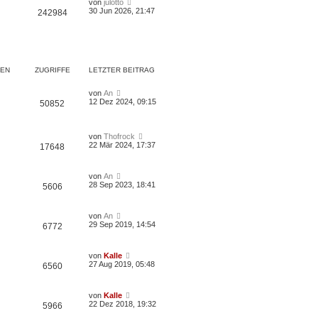
von
julotto
30 Jun 2026, 21:47
242984
EN
ZUGRIFFE
LETZTER BEITRAG
von
An
12 Dez 2024, 09:15
50852
von
Thofrock
22 Mär 2024, 17:37
17648
von
An
28 Sep 2023, 18:41
5606
von
An
29 Sep 2019, 14:54
6772
von
Kalle
27 Aug 2019, 05:48
6560
von
Kalle
22 Dez 2018, 19:32
5966