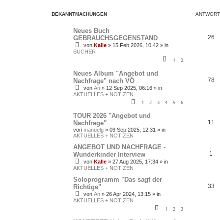
BEKANNTMACHUNGEN
ANTWORT
Neues Buch
26
GEBRAUCHSGEGENSTAND
von
Kalle
»
15 Feb 2026, 10:42
» in
BÜCHER
1
2
Neues Album "Angebot und
78
Nachfrage" nach VÖ
von
An
»
12 Sep 2025, 06:16
» in
AKTUELLES + NOTIZEN
1
2
3
4
5
6
TOUR 2026 "Angebot und
11
Nachfrage″
von
manuelg
»
09 Sep 2025, 12:31
» in
AKTUELLES + NOTIZEN
ANGEBOT UND NACHFRAGE -
1
Wunderkinder Interview
von
Kalle
»
27 Aug 2025, 17:34
» in
AKTUELLES + NOTIZEN
Soloprogramm "Das sagt der
33
Richtige"
von
An
»
26 Apr 2024, 13:15
» in
AKTUELLES + NOTIZEN
1
2
3