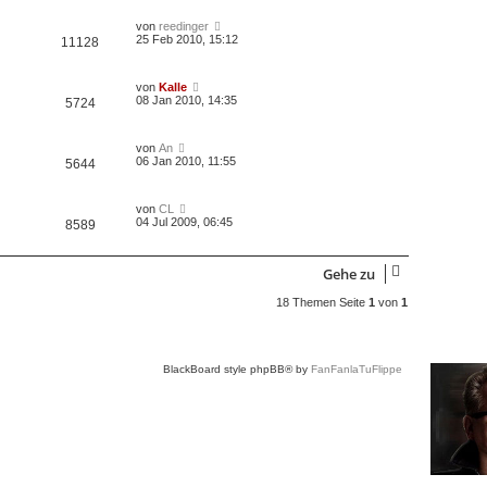
von
reedinger
25 Feb 2010, 15:12
11128
von
Kalle
08 Jan 2010, 14:35
5724
von
An
06 Jan 2010, 11:55
5644
von
CL
04 Jul 2009, 06:45
8589
Gehe zu
18 Themen Seite
1
von
1
BlackBoard style phpBB® by
FanFanlaTuFlippe