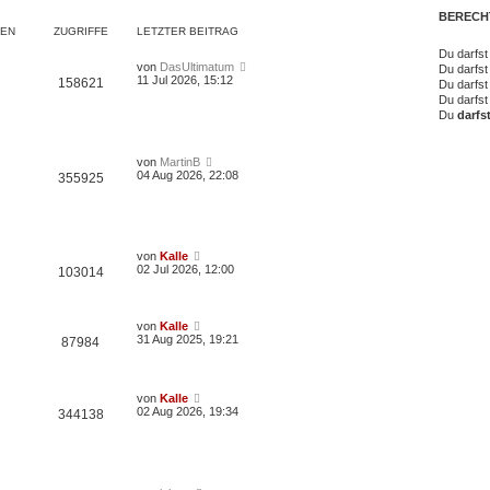
BERECH
EN
ZUGRIFFE
LETZTER BEITRAG
Du darfs
von
DasUltimatum
Du darfs
11 Jul 2026, 15:12
158621
Du darfst
Du darfst
Du
darfs
von
MartinB
04 Aug 2026, 22:08
355925
von
Kalle
02 Jul 2026, 12:00
103014
von
Kalle
31 Aug 2025, 19:21
87984
von
Kalle
02 Aug 2026, 19:34
344138