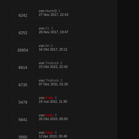
von
MartinB
27 Nov 2017, 22:43
6242
von
CL
26 Nov 2017, 19:47
6252
von
An
16 Okt 2017, 20:11
26954
von
Thofrock
23 Okt 2015, 22:43
6614
von
Thofrock
07 Dez 2011, 01:25
6735
von
Kalle
19 Jun 2011, 11:30
5479
von
Kalle
26 Okt 2010, 05:50
5641
von
Kalle
12 Apr 2010, 05:48
5660