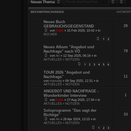
Suche
Erw
Neues Thema
BEKANNTMACHUNGEN
ANTWORT
Neues Buch
26
GEBRAUCHSGEGENSTAND
von
Kalle
»
15 Feb 2026, 10:42
» in
BÜCHER
1
2
Neues Album "Angebot und
78
Nachfrage" nach VÖ
von
An
»
12 Sep 2025, 06:16
» in
AKTUELLES + NOTIZEN
1
2
3
4
5
6
TOUR 2026 "Angebot und
11
Nachfrage″
von
manuelg
»
09 Sep 2025, 12:31
» in
AKTUELLES + NOTIZEN
ANGEBOT UND NACHFRAGE -
1
Wunderkinder Interview
von
Kalle
»
27 Aug 2025, 17:34
» in
AKTUELLES + NOTIZEN
Soloprogramm "Das sagt der
33
Richtige"
von
An
»
26 Apr 2024, 13:15
» in
AKTUELLES + NOTIZEN
1
2
3