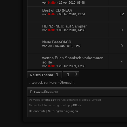
von
Kalle
»
12 Apr 2010, 05:48
Best of CD (NEU)
12
von
Kalle
»
08 Jan 2010, 13:51
HEINZ (NEU) auf Sampler
0
von
Kalle
»
08 Jan 2010, 14:35
Neue Best-Of-CD
0
von
An
»
06 Jan 2010, 11:55
wenns Euch Spanisch vorkommen
4
sollte
von
Kalle
»
28 Jun 2009, 17:36
Neues Thema
Zurück zur Foren-Übersicht
Foren-Übersicht
Powered by
phpBB
® Forum Software © phpBB Limited
Deutsche Übersetzung durch
phpBB.de
Datenschutz
|
Nutzungsbedingungen