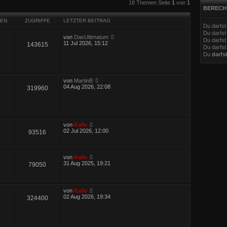
eiterte Suche
18 Themen Seite
1
von
1
BERECH
EN
ZUGRIFFE
LETZTER BEITRAG
Du darfs
Du darfs
von
DasUltimatum
Du darfst
11 Jul 2026, 15:12
143615
Du darfst
Du
darfs
von
MartinB
04 Aug 2026, 22:08
319960
von
Kalle
02 Jul 2026, 12:00
93516
von
Kalle
31 Aug 2025, 19:21
79050
von
Kalle
02 Aug 2026, 19:34
324400