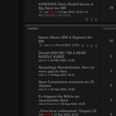
KONZERTE Heinz Rudolf Kunze &
29
Big Band der BW
von
Kalle
»
07 Apr 2023, 16:24
» in
AKTUELLES + NOTIZEN
1
2
THEMEN
ANTWORT
Neues Album HRK & Bigband der
30
BW
von
An
»
04 Jul 2024, 13:54
1
2
3
DimgH 2024 BIG TIM & HEINZ
5
RUDOLF KUNZE
von
An
»
20 Mär 2024, 11:06
Neuauflage Wunderkinder, Dein ist
3
mein ganzes Herz
von
An
»
29 Aug 2023, 18:11
Neue Compilation erscheint am 25.
0
Oktober
von
An
»
29 Sep 2019, 14:54
Es klappert die Mühle am
2
rauschenden Bach
von
ulfmilanese
»
22 Aug 2019, 16:06
„Eine leise Liederwiese“ Doppel CD
0
von
Kalle
»
22 Dez 2018, 19:32