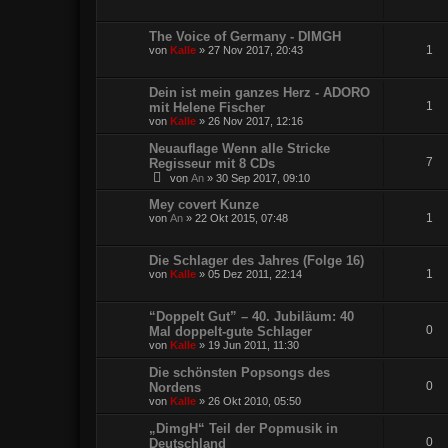
The Voice of Germany - DIMGH
1
von
Kalle
»
27 Nov 2017, 20:43
Dein ist mein ganzes Herz - ADORO
1
mit Helene Fischer
von
Kalle
»
26 Nov 2017, 12:16
Neuauflage Wenn alle Stricke
7
Regisseur mit 8 CDs
von
An
»
30 Sep 2017, 09:10
Mey covert Kunze
1
von
An
»
22 Okt 2015, 07:48
Die Schlager des Jahres (Folge 16)
1
von
Kalle
»
05 Dez 2011, 22:14
“Doppelt Gut” – 40. Jubiläum: 40
0
Mal doppelt-gute Schlager
von
Kalle
»
19 Jun 2011, 11:30
Die schönsten Popsongs des
0
Nordens
von
Kalle
»
26 Okt 2010, 05:50
„DimgH“ Teil der Popmusik in
0
Deutschland