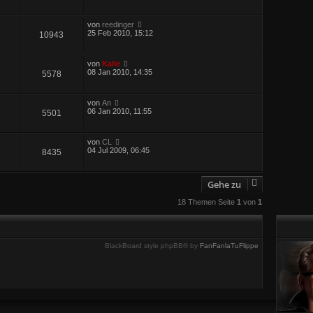
von
reedinger
25 Feb 2010, 15:12
10943
von
Kalle
08 Jan 2010, 14:35
5578
von
An
06 Jan 2010, 11:55
5501
von
CL
04 Jul 2009, 06:45
8435
Gehe zu
18 Themen Seite
1
von
1
BlackBoard style phpBB® by
FanFanlaTuFlippe