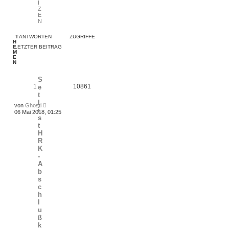
I
Z
E
N
T
ANTWORTEN
ZUGRIFFE
H
E
LETZTER BEITRAG
M
E
N
S
1
10861
e
t
l
von
Ghosti
i
06 Mai 2018, 01:25
s
t
H
R
K
-
A
b
s
c
h
l
u
ß
k