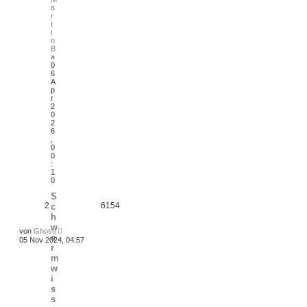
a
r
t
i
n
B
»
0
6
A
p
r
2
0
2
6
,
0
0
:
1
0
S
2
6154
c
h
w
von
Ghosti
a
05 Nov 2024, 04:57
r
m
w
i
s
s