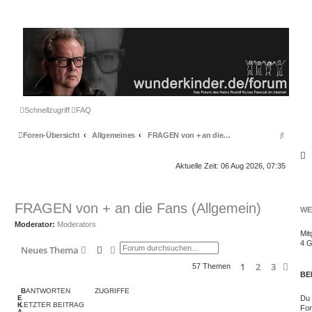
Schnellzugriff
FAQ
S
Foren-Übersicht
Allgemeines
FRAGEN von + an die Fans (Allgemein)
u
S
Aktuelle Zeit: 06 Aug 2026, 07:35
c
h
e
FRAGEN von + an die Fans (Allgemein)
WE
Moderator:
Moderators
Mit
4 G
Suche
Erweiterte Suche
Neues Thema
1
2
3
Näch
57 Themen
BE
B
ANTWORTEN
ZUGRIFFE
Du 
E
K
LETZTER BEITRAG
For
A