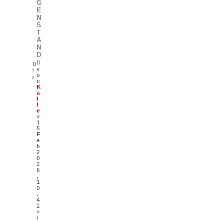
G
E
N
S
T
A
N
D
v
1
o
2
n
K
a
l
l
e
»
1
5
F
e
b
2
0
2
6
,
1
0
:
4
2
»
i