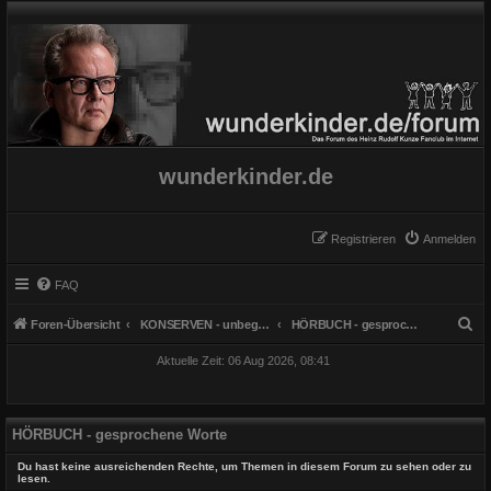
wunderkinder.de
Registrieren
Anmelden
FAQ
S
Foren-Übersicht
KONSERVEN - unbegrenzt haltbar
HÖRBUCH - gesprochene Worte
u
Aktuelle Zeit: 06 Aug 2026, 08:41
c
h
e
HÖRBUCH - gesprochene Worte
Du hast keine ausreichenden Rechte, um Themen in diesem Forum zu sehen oder zu
lesen.