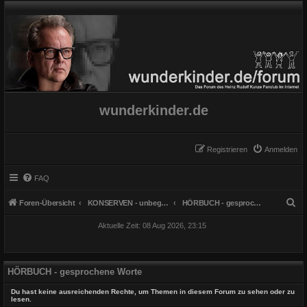
wunderkinder.de
Registrieren
Anmelden
FAQ
S
Foren-Übersicht
KONSERVEN - unbegrenzt haltbar
HÖRBUCH - gesprochene Worte
u
Aktuelle Zeit: 08 Aug 2026, 23:15
c
h
e
HÖRBUCH - gesprochene Worte
Du hast keine ausreichenden Rechte, um Themen in diesem Forum zu sehen oder zu
lesen.