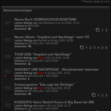
7 Themen Seite
1
von
1
Bekanntmachungen
Neues Buch GEBRAUCHSGEGENSTAND
Letzter Beitrag von
DasUltimatum
«
11 Jul 2026, 15:12
Verfasst in
BÜCHER
Antworten:
26
1
2
Neues Album "Angebot und Nachfrage" nach VÖ
Letzter Beitrag von
MartinB
«
04 Aug 2026, 22:08
Verfasst in
AKTUELLES + NOTIZEN
Antworten:
78
1
2
3
4
5
6
TOUR 2026 "Angebot und Nachfrage″
Letzter Beitrag von
Kalle
«
02 Jul 2026, 12:00
Verfasst in
AKTUELLES + NOTIZEN
Antworten:
11
ANGEBOT UND NACHFRAGE - Wunderkinder Interview
Letzter Beitrag von
Kalle
«
31 Aug 2025, 19:21
Verfasst in
AKTUELLES + NOTIZEN
Antworten:
1
Soloprogramm "Das sagt der Richtige"
Letzter Beitrag von
Kalle
«
02 Aug 2026, 19:34
Verfasst in
AKTUELLES + NOTIZEN
Antworten:
33
1
2
3
KONZERTE Heinz Rudolf Kunze & Big Band der BW
Letzter Beitrag von
julotto
«
30 Jun 2026, 21:47
Verfasst in
AKTUELLES + NOTIZEN