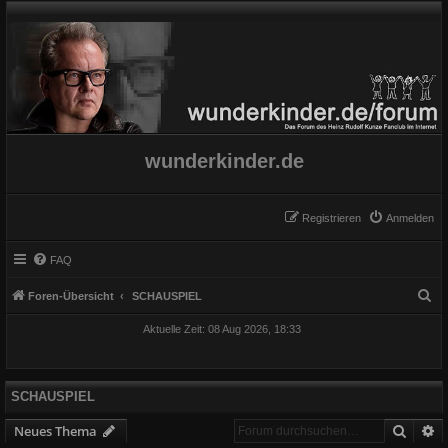
wunderkinder.de
Registrieren
Anmelden
FAQ
S
Foren-Übersicht
SCHAUSPIEL
u
Aktuelle Zeit: 08 Aug 2026, 18:33
c
h
e
SCHAUSPIEL
Suche
E
Neues Thema