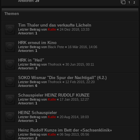
Antworten:
29
1
2
Themen
Tim Thaler und das verkaufte Lächeln
Letzter Beitrag von
Kalle
«
24 Dez 2018, 13:33
Antworten:
1
HRK erneut im Kino
Letzter Beitrag von
Black Pete
«
16 Mär 2016, 14:06
Antworten:
1
HRK in "Heil"
Letzter Beitrag von
Thofrock
«
30 Jun 2015, 00:11
Antworten:
3
SOKO Wismar "Die Spur der Nachtigall" (4.2.)
Letzter Beitrag von
Thofrock
«
12 Feb 2015, 22:20
Antworten:
6
Schauspieler HEINZ RUDOLF KUNZE
Letzter Beitrag von
Kalle
«
17 Jan 2015, 12:27
Antworten:
1
HEINZ Schauspieler
Letzter Beitrag von
Kalle
«
20 Aug 2014, 18:03
Antworten:
1
Heinz Rudolf Kunze im Bett der «Sachsenklinik»
Letzter Beitrag von
Kalle
«
06 Sep 2013, 05:56
Antworten:
2