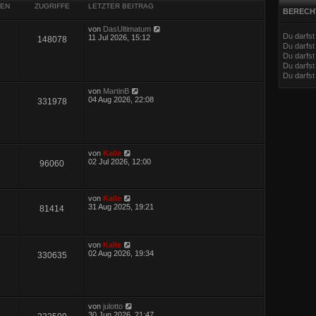
EN
ZUGRIFFE
LETZTER BEITRAG
BERECH
von
DasUltimatum
Du darfs
11 Jul 2026, 15:12
148078
Du darfs
Du darfst
Du darfst
Du darfs
von
MartinB
04 Aug 2026, 22:08
331978
von
Kalle
02 Jul 2026, 12:00
96060
von
Kalle
31 Aug 2025, 19:21
81414
von
Kalle
02 Aug 2026, 19:34
330635
von
julotto
30 Jun 2026, 21:47