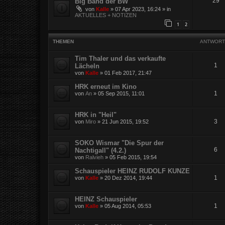
29
Big Band der BW
von
Kalle
»
07 Apr 2023, 16:24
» in
AKTUELLES + NOTIZEN
1
2
THEMEN
ANTWORT
Tim Thaler und das verkaufte
1
Lächeln
von
Kalle
»
01 Feb 2017, 21:47
HRK erneut im Kino
1
von
An
»
05 Sep 2015, 11:01
HRK in "Heil"
3
von
Miro
»
21 Jun 2015, 19:52
SOKO Wismar "Die Spur der
6
Nachtigall" (4.2.)
von
Ralvieh
»
05 Feb 2015, 19:54
Schauspieler HEINZ RUDOLF KUNZE
1
von
Kalle
»
20 Dez 2014, 19:44
HEINZ Schauspieler
1
von
Kalle
»
05 Aug 2014, 05:53