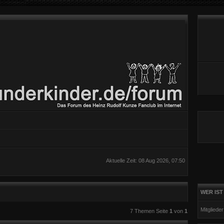
Aktuelle Zeit: 08 Aug 2026, 07:50
WER IST
eiterte Suche
Mitgliede
7 Themen Seite
1
von
1