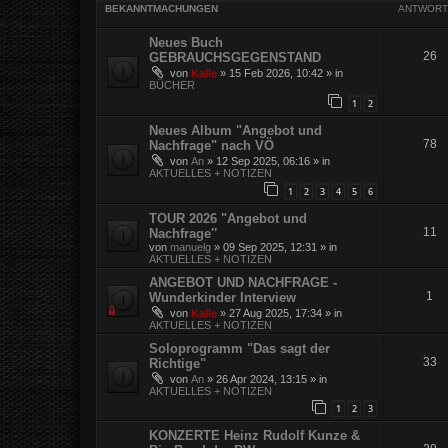
BEKANNTMACHUNGEN
ANTWORT
Neues Buch
26
GEBRAUCHSGEGENSTAND
von
Kalle
»
15 Feb 2026, 10:42
» in
BÜCHER
1
2
Neues Album "Angebot und
78
Nachfrage" nach VÖ
von
An
»
12 Sep 2025, 06:16
» in
AKTUELLES + NOTIZEN
1
2
3
4
5
6
TOUR 2026 "Angebot und
11
Nachfrage″
von
manuelg
»
09 Sep 2025, 12:31
» in
AKTUELLES + NOTIZEN
ANGEBOT UND NACHFRAGE -
1
Wunderkinder Interview
von
Kalle
»
27 Aug 2025, 17:34
» in
AKTUELLES + NOTIZEN
Soloprogramm "Das sagt der
33
Richtige"
von
An
»
26 Apr 2024, 13:15
» in
AKTUELLES + NOTIZEN
1
2
3
KONZERTE Heinz Rudolf Kunze &