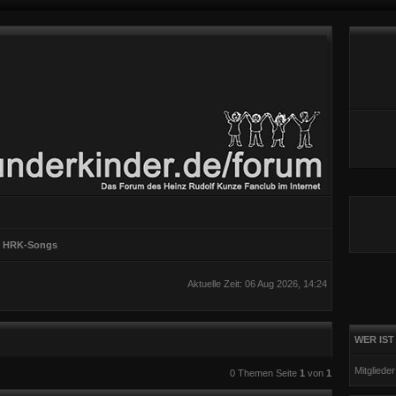
on HRK-Songs
Aktuelle Zeit: 06 Aug 2026, 14:24
WER IST
te Suche
Mitgliede
0 Themen Seite
1
von
1