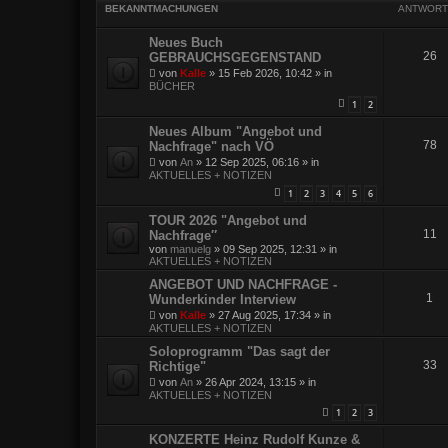
BEKANNTMACHUNGEN
ANTWORT
Neues Buch
26
GEBRAUCHSGEGENSTAND
von
Kalle
»
15 Feb 2026, 10:42
» in
BÜCHER
1
2
Neues Album "Angebot und
78
Nachfrage" nach VÖ
von
An
»
12 Sep 2025, 06:16
» in
AKTUELLES + NOTIZEN
1
2
3
4
5
6
TOUR 2026 "Angebot und
11
Nachfrage″
von
manuelg
»
09 Sep 2025, 12:31
» in
AKTUELLES + NOTIZEN
ANGEBOT UND NACHFRAGE -
1
Wunderkinder Interview
von
Kalle
»
27 Aug 2025, 17:34
» in
AKTUELLES + NOTIZEN
Soloprogramm "Das sagt der
33
Richtige"
von
An
»
26 Apr 2024, 13:15
» in
AKTUELLES + NOTIZEN
1
2
3
KONZERTE Heinz Rudolf Kunze &