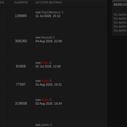
EN
ZUGRIFFE
LETZTER BEITRAG
BERECH
von
DasUltimatum
Du darfs
139985
11 Jul 2026, 15:12
Du darfs
Du darfst
Du darfst
Du darfs
von
MartinB
308260
04 Aug 2026, 22:08
von
Kalle
91808
02 Jul 2026, 12:00
von
Kalle
77597
31 Aug 2025, 19:21
von
Kalle
319008
02 Aug 2026, 19:34
von
julotto