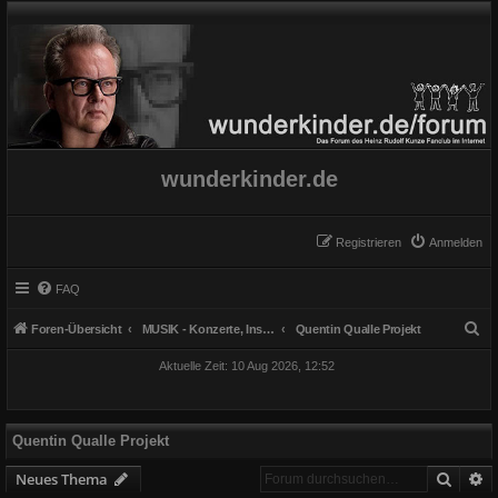
wunderkinder.de
Registrieren
Anmelden
FAQ
S
Foren-Übersicht
MUSIK - Konzerte, Instrumente und Gesang
Quentin Qualle Projekt
u
Aktuelle Zeit: 10 Aug 2026, 12:52
c
h
e
Quentin Qualle Projekt
Suche
E
Neues Thema