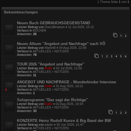
1 Thema Seite
1
von
1
Bekanntmachungen
Neues Buch GEBRAUCHSGEGENSTAND
Letzter Beitrag von
DasUltimatum
«
11 Jul 2026, 15:12
Verfasst in
BÜCHER
Antworten:
26
1
2
Neues Album "Angebot und Nachfrage" nach VÖ
Letzter Beitrag von
MartinB
«
04 Aug 2026, 22:08
Verfasst in
AKTUELLES + NOTIZEN
Antworten:
78
1
2
3
4
5
6
TOUR 2026 "Angebot und Nachfrage″
Letzter Beitrag von
Kalle
«
02 Jul 2026, 12:00
Verfasst in
AKTUELLES + NOTIZEN
Antworten:
11
ANGEBOT UND NACHFRAGE - Wunderkinder Interview
Letzter Beitrag von
Kalle
«
31 Aug 2025, 19:21
Verfasst in
AKTUELLES + NOTIZEN
Antworten:
1
Soloprogramm "Das sagt der Richtige"
Letzter Beitrag von
Kalle
«
02 Aug 2026, 19:34
Verfasst in
AKTUELLES + NOTIZEN
Antworten:
33
1
2
3
KONZERTE Heinz Rudolf Kunze & Big Band der BW
Letzter Beitrag von
julotto
«
30 Jun 2026, 21:47
Verfasst in
AKTUELLES + NOTIZEN