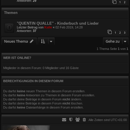
Antworten:
29
1
2
Themen
"QUENTIN QUALLE" - Kinderbuch und Lieder
Letzter Beitrag von
Kalle
«
02 Feb 2019, 14:28
Antworten:
37
1
2
3
Neues Thema
Gehe zu
1 Thema Seite
1
von
1
WER IST ONLINE?
Mitglieder in diesem Forum: 0 Mitglieder und 16 Gäste
BERECHTIGUNGEN IN DIESEM FORUM
Du darfst
keine
neuen Themen in diesem Forum erstellen.
Du darfst
keine
Antworten zu Themen in diesem Forum erstellen.
Du darfst deine Beiträge in diesem Forum
nicht
ändern.
Du darfst deine Beiträge in diesem Forum
nicht
löschen.
Du darfst
keine
Dateianhänge in diesem Forum erstellen.
Alle Zeiten sind
UTC+01:00