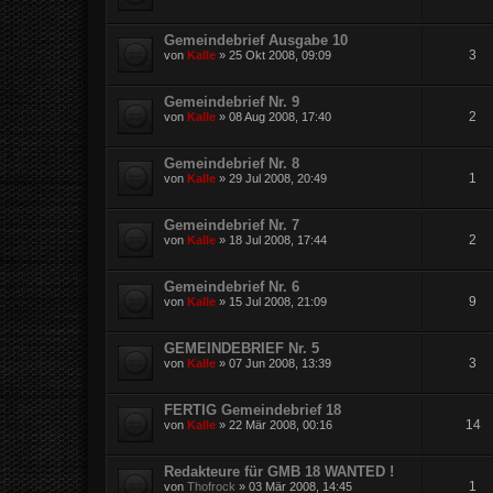
Gemeindebrief Ausgabe 10
3
von
Kalle
»
25 Okt 2008, 09:09
Gemeindebrief Nr. 9
2
von
Kalle
»
08 Aug 2008, 17:40
Gemeindebrief Nr. 8
1
von
Kalle
»
29 Jul 2008, 20:49
Gemeindebrief Nr. 7
2
von
Kalle
»
18 Jul 2008, 17:44
Gemeindebrief Nr. 6
9
von
Kalle
»
15 Jul 2008, 21:09
GEMEINDEBRIEF Nr. 5
3
von
Kalle
»
07 Jun 2008, 13:39
FERTIG Gemeindebrief 18
14
von
Kalle
»
22 Mär 2008, 00:16
Redakteure für GMB 18 WANTED !
1
von
Thofrock
»
03 Mär 2008, 14:45