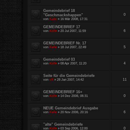
Gemeindebrief 18
0
"Geschmackshappen"
von
Kalle
»
16 Mär 2008, 17:31
GEMEINDEBRIEF 17
6
von
Kalle
»
20 Jul 2007, 11:59
GEMEINDEBRIEF Nr. 17
5
von
Kalle
»
18 Jul 2007, 22:49
Gemeindebrief 03
4
von
Kalle
»
08 Apr 2007, 11:20
Seite für die Gemeindebriefe
11
von
ulf
»
28 Jan 2007, 14:42
GEMEINDEBRIEF 16+
0
von
Kalle
»
14 Dez 2006, 06:31
NEUE Gemeindebrief Ausgabe
6
von
Kalle
»
20 Nov 2006, 20:16
"alte" Gemeindebriefe
0
von
Kalle
»
03 Sep 2006, 12:00