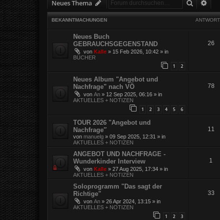
Suche
Erw
Neues Thema
BEKANNTMACHUNGEN
ANTWORT
Neues Buch
26
GEBRAUCHSGEGENSTAND
von
Kalle
»
15 Feb 2026, 10:42
» in
BÜCHER
1
2
Neues Album "Angebot und
78
Nachfrage" nach VÖ
von
An
»
12 Sep 2025, 06:16
» in
AKTUELLES + NOTIZEN
1
2
3
4
5
6
TOUR 2026 "Angebot und
11
Nachfrage″
von
manuelg
»
09 Sep 2025, 12:31
» in
AKTUELLES + NOTIZEN
ANGEBOT UND NACHFRAGE -
1
Wunderkinder Interview
von
Kalle
»
27 Aug 2025, 17:34
» in
AKTUELLES + NOTIZEN
Soloprogramm "Das sagt der
33
Richtige"
von
An
»
26 Apr 2024, 13:15
» in
AKTUELLES + NOTIZEN
1
2
3