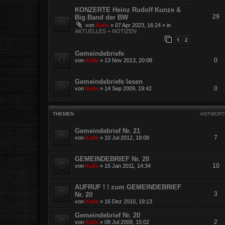
KONZERTE Heinz Rudolf Kunze &
29
Big Band der BW
von
Kalle
»
07 Apr 2023, 16:24
» in
AKTUELLES + NOTIZEN
1
2
Gemeindebriefe
0
von
Kalle
»
13 Nov 2013, 20:08
Gemeindebriefe lesen
0
von
Kalle
»
14 Sep 2009, 19:42
THEMEN
ANTWORT
Gemeindebrief Nr. 21
7
von
Kalle
»
10 Jul 2012, 18:08
GEMEINDEBRIEF Nr. 20
10
von
Kalle
»
15 Jan 2011, 14:34
AUFRUF ! ! zum GEMEINDEBRIEF
3
Nr. 20
von
Kalle
»
16 Dez 2010, 19:13
Gemeindebrief Nr. 20
2
von
Kalle
»
08 Jul 2009, 15:02