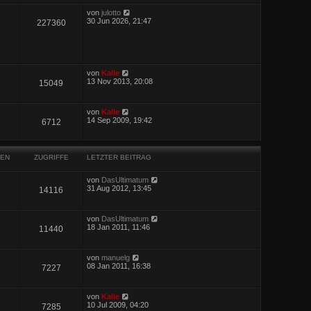
von
julotto
30 Jun 2026, 21:47
227360
von
Kalle
13 Nov 2013, 20:08
15049
von
Kalle
14 Sep 2009, 19:42
6712
EN
ZUGRIFFE
LETZTER BEITRAG
von
DasUltimatum
31 Aug 2012, 13:45
14116
von
DasUltimatum
18 Jan 2011, 11:46
11440
von
manuelg
08 Jan 2011, 16:38
7227
von
Kalle
10 Jul 2009, 04:20
7285