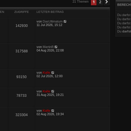
eiterte Suche
1
2
Nächste
21 Themen
BERECH
EN
ZUGRIFFE
LETZTER BEITRAG
Du darfs
Du darfs
von
DasUltimatum
Du darfst
11 Jul 2026, 15:12
142930
Du darfst
Du
darfs
von
MartinB
04 Aug 2026, 22:08
317588
von
Kalle
02 Jul 2026, 12:00
93150
von
Kalle
31 Aug 2025, 19:21
78733
von
Kalle
02 Aug 2026, 19:34
323304