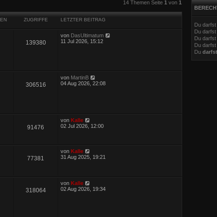
eiterte Suche
14 Themen Seite
1
von
1
BERECH
EN
ZUGRIFFE
LETZTER BEITRAG
Du darfs
Du darfs
von
DasUltimatum
Du darfst
11 Jul 2026, 15:12
139380
Du darfst
Du
darfs
von
MartinB
04 Aug 2026, 22:08
306516
von
Kalle
02 Jul 2026, 12:00
91476
von
Kalle
31 Aug 2025, 19:21
77381
von
Kalle
02 Aug 2026, 19:34
318064