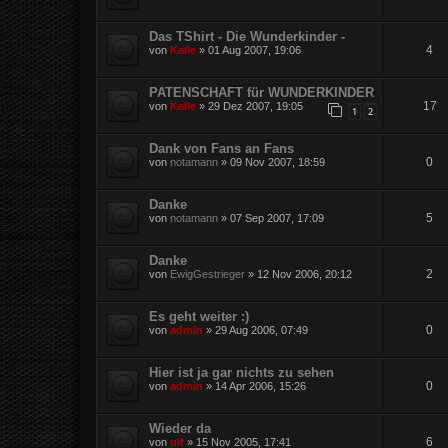
Das TShirt - Die Wunderkinder -
4
von
Kalle
»
01 Aug 2007, 19:06
PATENSCHAFT für WUNDERKINDER
17
von
Kalle
»
29 Dez 2007, 19:05
1
2
Dank von Fans an Fans
0
von
notamann
»
09 Nov 2007, 18:59
Danke
5
von
notamann
»
07 Sep 2007, 17:09
Danke
2
von
EwigGestrieger
»
12 Nov 2006, 20:12
Es geht weiter :)
0
von
admin
»
29 Aug 2006, 07:49
Hier ist ja gar nichts zu sehen
0
von
admin
»
14 Apr 2006, 15:26
Wieder da
6
von
ulf
»
15 Nov 2005, 17:41