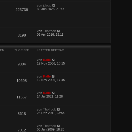
von
julotto
30 Jun 2026, 21:47
223736
von
Thofrock
05 Apr 2016, 19:11
8198
EN
ZUGRIFFE
LETZTER BEITRAG
von
Kalle
12 Nov 2006, 18:15
9304
von
Kalle
12 Nov 2006, 17:45
10598
von
Kalle
14 Jul 2021, 11:28
11557
von
Thofrock
25 Dez 2011, 23:54
8618
von
Thofrock
05 Jun 2009, 18:25
7012