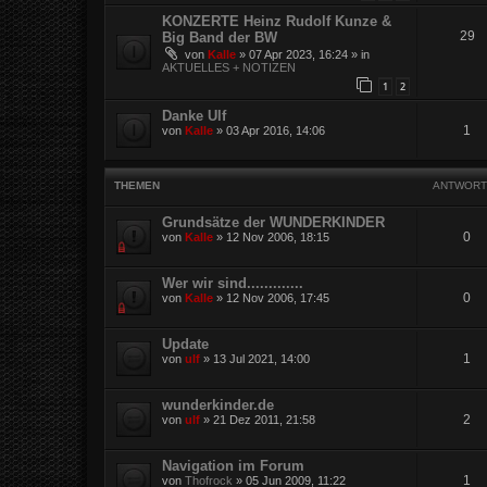
KONZERTE Heinz Rudolf Kunze &
29
Big Band der BW
von
Kalle
»
07 Apr 2023, 16:24
» in
AKTUELLES + NOTIZEN
1
2
Danke Ulf
1
von
Kalle
»
03 Apr 2016, 14:06
THEMEN
ANTWORT
Grundsätze der WUNDERKINDER
0
von
Kalle
»
12 Nov 2006, 18:15
Wer wir sind.............
0
von
Kalle
»
12 Nov 2006, 17:45
Update
1
von
ulf
»
13 Jul 2021, 14:00
wunderkinder.de
2
von
ulf
»
21 Dez 2011, 21:58
Navigation im Forum
1
von
Thofrock
»
05 Jun 2009, 11:22