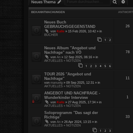
Suche
Erw
Neues Thema
BEKANNTMACHUNGEN
ANTWORT
Neues Buch
26
GEBRAUCHSGEGENSTAND
von
Kalle
»
15 Feb 2026, 10:42
» in
BÜCHER
1
2
Neues Album "Angebot und
78
Nachfrage" nach VÖ
von
An
»
12 Sep 2025, 06:16
» in
AKTUELLES + NOTIZEN
1
2
3
4
5
6
TOUR 2026 "Angebot und
11
Nachfrage″
von
manuelg
»
09 Sep 2025, 12:31
» in
AKTUELLES + NOTIZEN
ANGEBOT UND NACHFRAGE -
1
Wunderkinder Interview
von
Kalle
»
27 Aug 2025, 17:34
» in
AKTUELLES + NOTIZEN
Soloprogramm "Das sagt der
33
Richtige"
von
An
»
26 Apr 2024, 13:15
» in
AKTUELLES + NOTIZEN
1
2
3