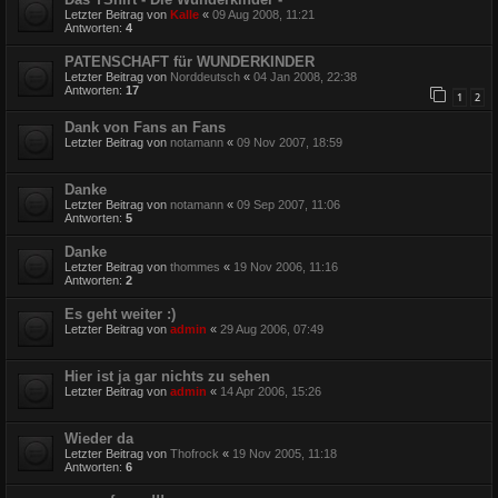
Letzter Beitrag von
Kalle
«
09 Aug 2008, 11:21
Antworten:
4
PATENSCHAFT für WUNDERKINDER
Letzter Beitrag von
Norddeutsch
«
04 Jan 2008, 22:38
Antworten:
17
1
2
Dank von Fans an Fans
Letzter Beitrag von
notamann
«
09 Nov 2007, 18:59
Danke
Letzter Beitrag von
notamann
«
09 Sep 2007, 11:06
Antworten:
5
Danke
Letzter Beitrag von
thommes
«
19 Nov 2006, 11:16
Antworten:
2
Es geht weiter :)
Letzter Beitrag von
admin
«
29 Aug 2006, 07:49
Hier ist ja gar nichts zu sehen
Letzter Beitrag von
admin
«
14 Apr 2006, 15:26
Wieder da
Letzter Beitrag von
Thofrock
«
19 Nov 2005, 11:18
Antworten:
6