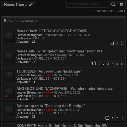
Suche
E
Neues Thema
14 Themen Seite
1
von
1
Bekanntmachungen
Neues Buch GEBRAUCHSGEGENSTAND
Letzter Beitrag von
DasUltimatum
«
11 Jul 2026, 15:12
Verfasst in
BÜCHER
Antworten:
26
1
2
Neues Album "Angebot und Nachfrage" nach VÖ
Letzter Beitrag von
MartinB
«
04 Aug 2026, 22:08
Verfasst in
AKTUELLES + NOTIZEN
Antworten:
78
1
2
3
4
5
6
TOUR 2026 "Angebot und Nachfrage″
Letzter Beitrag von
Kalle
«
02 Jul 2026, 12:00
Verfasst in
AKTUELLES + NOTIZEN
Antworten:
11
ANGEBOT UND NACHFRAGE - Wunderkinder Interview
Letzter Beitrag von
Kalle
«
31 Aug 2025, 19:21
Verfasst in
AKTUELLES + NOTIZEN
Antworten:
1
Soloprogramm "Das sagt der Richtige"
Letzter Beitrag von
Kalle
«
02 Aug 2026, 19:34
Verfasst in
AKTUELLES + NOTIZEN
Antworten:
33
1
2
3
KONZERTE Heinz Rudolf Kunze & Big Band der BW