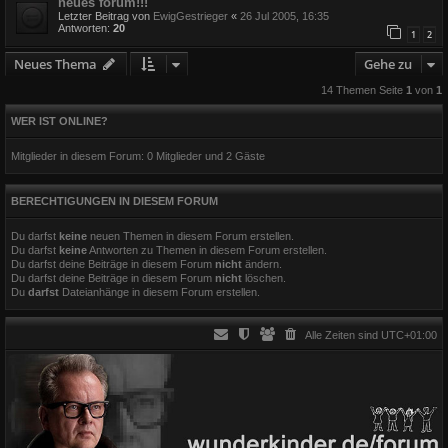
neues forum!!!
Letzter Beitrag von
EwigGestrieger
«
26 Jul 2005, 16:35
Antworten:
20
1
2
Neues Thema
Gehe zu
14 Themen Seite
1
von
1
WER IST ONLINE?
Mitglieder in diesem Forum: 0 Mitglieder und 2 Gäste
BERECHTIGUNGEN IN DIESEM FORUM
Du darfst
keine
neuen Themen in diesem Forum erstellen.
Du darfst
keine
Antworten zu Themen in diesem Forum erstellen.
Du darfst deine Beiträge in diesem Forum
nicht
ändern.
Du darfst deine Beiträge in diesem Forum
nicht
löschen.
Du
darfst
Dateianhänge in diesem Forum erstellen.
Alle Zeiten sind
UTC+01:00