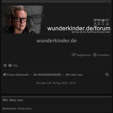
wunderkinder.de
Registrieren
Anmelden
FAQ
S
Foren-Übersicht
die WUNDERKINDER
Wir über uns
u
Aktuelle Zeit: 08 Aug 2026, 10:51
c
h
e
Wir über uns
Moderator:
Moderators