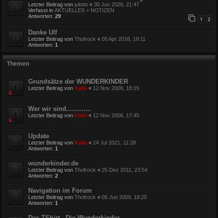
Letzter Beitrag von
julotto
«
30 Jun 2026, 21:47
Verfasst in
AKTUELLES + NOTIZEN
Antworten:
29
1
2
Danke Ulf
Letzter Beitrag von
Thofrock
«
05 Apr 2016, 19:11
Antworten:
1
Themen
Grundsätze der WUNDERKINDER
Letzter Beitrag von
Kalle
«
12 Nov 2006, 18:15
Wer wir sind.............
Letzter Beitrag von
Kalle
«
12 Nov 2006, 17:45
Update
Letzter Beitrag von
Kalle
«
14 Jul 2021, 11:28
Antworten:
1
wunderkinder.de
Letzter Beitrag von
Thofrock
«
25 Dez 2011, 23:54
Antworten:
2
Navigation im Forum
Letzter Beitrag von
Thofrock
«
05 Jun 2009, 18:25
Antworten:
1
Das TShirt - Die Wunderkinder -