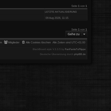
Seite
1
von
1
LETZTE AKTUALISIERUNG
09 Aug 2026, 11:15
Seite
1
von
1
Gehe zu
am
Mitglieder
Alle Cookies löschen
Alle Zeiten sind
UTC+01:00
BlackBoard style V.3.3.5 by
FanFanlaTuFlippe
Deutsche Übersetzung durch
phpBB.de