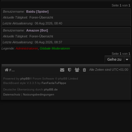
Seite
1
von
1
Benutzername
Baidu [Spider]
Aktuelle Tätigkeit
Foren-Übersicht
Letzte Aktualisierung
06 Aug 2026, 08:40
Benutzername
Amazon [Bot]
Aktuelle Tätigkeit
Foren-Übersicht
Letzte Aktualisierung
06 Aug 2026, 08:37
Legende:
Administratoren
,
Globale Moderatoren
Seite
1
von
1
Gehe zu
Alle Zeiten sind
UTC+01:00
Foren-Übersicht
Powered by
phpBB
® Forum Software © phpBB Limited
BlackBoard style V.3.3.5 by
FanFanlaTuFlippe
Deutsche Übersetzung durch
phpBB.de
Datenschutz
|
Nutzungsbedingungen